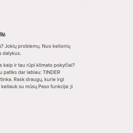
ių
.
s? Jokių problemų. Nuo kelionių
s dalykus.
 kaip ir tau rūpi klimato pokyčiai?
u patiks dar labiau: TINDER
inka. Rask draugų, kurie irgi
 keliauk su mūsų Paso funkcija: ji