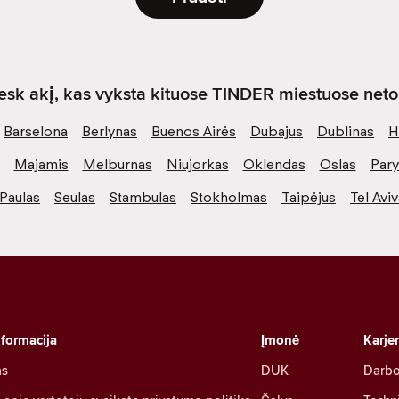
sk akį, kas vyksta kituose TINDER miestuose netol
Barselona
Berlynas
Buenos Airės
Dubajus
Dublinas
H
Majamis
Melburnas
Niujorkas
Oklendas
Oslas
Pary
Paulas
Seulas
Stambulas
Stokholmas
Taipėjus
Tel Avi
nformacija
Įmonė
Karje
as
DUK
Darbo