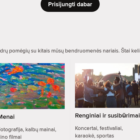
Prisijungti dabar
drų pomėgių su kitais mūsų bendruomenės nariais. Štai kel
Renginiai ir susibūrimai
Menai
Koncertai, festivaliai,
otografija, kalbų mainai,
karaokė, sportas
ino filmai