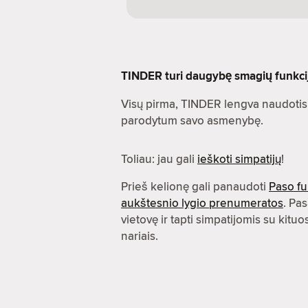
TINDER turi daugybę smagių funkcijų.
Visų pirma, TINDER lengva naudotis.
parodytum savo asmenybę.
Toliau: jau gali
ieškoti simpatijų
!
Prieš kelionę gali panaudoti
Paso fu
aukštesnio lygio prenumeratos
. Pas
vietovę ir tapti simpatijomis su kit
nariais.