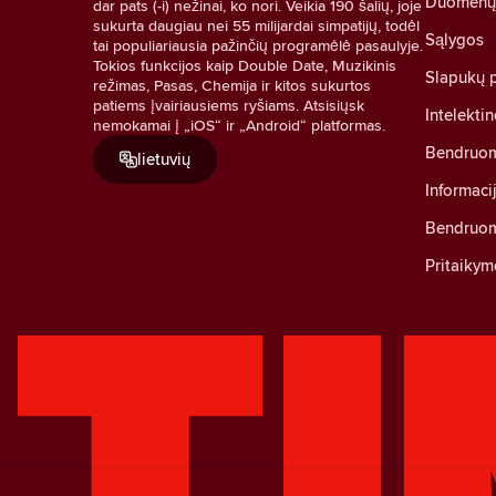
Duomenų a
dar pats (-i) nežinai, ko nori. Veikia 190 šalių, joje
sukurta daugiau nei 55 milijardai simpatijų, todėl
Sąlygos
tai populiariausia pažinčių programėlė pasaulyje.
Tokios funkcijos kaip Double Date, Muzikinis
Slapukų p
režimas, Pasas, Chemija ir kitos sukurtos
patiems įvairiausiems ryšiams. Atsisiųsk
Intelekti
nemokamai į „iOS“ ir „Android“ platformas.
Bendruom
lietuvių
Informaci
Bendruom
Pritaikym