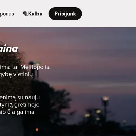
uponas
Kalba
Prisijunk
aina
ms: tai Melitopolis.
gybę vietinių
venimą su nauju
atymą gretimoje
sio čia galima