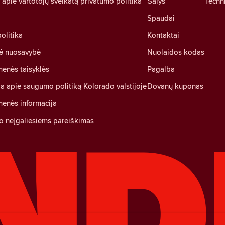
pie vartotojų sveikatą privatumo politika
Šalys
Techni
Spaudai
olitika
Kontaktai
nė nuosavybė
Nuolaidos kodas
enės taisyklės
Pagalba
ja apie saugumo politiką Kolorado valstijoje
Dovanų kuponas
enės informacija
o neįgaliesiems pareiškimas