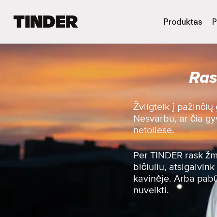
T
Produktas
P
I
N
D
E
Ras
R
p
a
g
Žvilgtelk į pažinčių
r
Nesvarbu, ar čia gy
i
netoliese.
n
d
i
Per TINDER rask žmo
n
bičiuliu, atsigaivi
i
kavinėje. Arba pabūk
s
nuveikti.