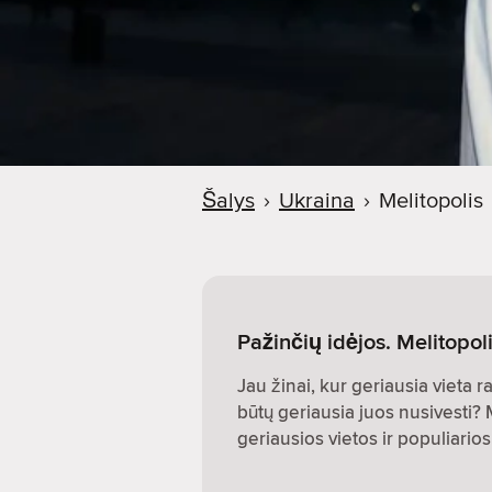
Šalys
›
Ukraina
›
Melitopolis
Pažinčių idėjos. Melitopol
Jau žinai, kur geriausia vieta r
būtų geriausia juos nusivesti?
geriausios vietos ir populiari