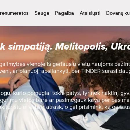
renumeratos
Sauga
Pagalba
Atsisiųsti
Dovanų k
k simpatiją. Melitopolis, Ukr
 galimybes vienoje iš geriausių vietų naujoms pažinti
veni, ar planuoji apsilankyti, per TINDER surasi dau
gų, kurio pomėgiai tokie patys, tyrinėk naktinį gy
nk gėrimu vietos bare ar pasimėgauk kava per pasim
 turistu mieste ir atrask, o gal prisimink, ką geriau