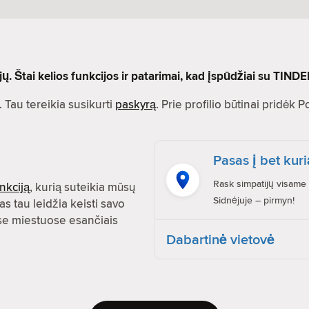
 Štai kelios funkcijos ir patarimai, kad įspūdžiai su TINDE
 Tau tereikia susikurti
paskyrą
. Prie profilio būtinai pridėk 
Pasas į bet kuri
Rask simpatijų visame 
nkciją
, kurią suteikia mūsų
Sidnėjuje – pirmyn!
as tau leidžia keisti savo
uose miestuose esančiais
Dabartinė vietovė