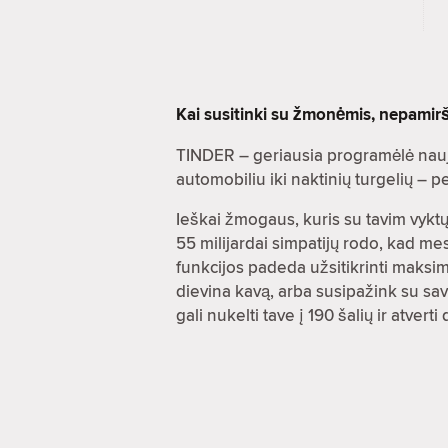
Kai susitinki su žmonėmis, nepamir
TINDER – geriausia programėlė nauj
automobiliu iki naktinių turgelių –
Ieškai žmogaus, kuris su tavim vyktų 
55 milijardai simpatijų rodo, kad m
funkcijos padeda užsitikrinti maksi
dievina kavą, arba susipažink su savę
gali nukelti tave į 190 šalių ir atve