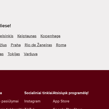
iese!
elsinkis
Keiptaunas
Kopenhaga
žius
Praha
Rio de Žaneiras
Roma
vas
Tokijas
Varšuva
ra
Socialiniai tinklai
Atsisiųsk programėlę!
 pasiūlymai
Instagram
App Store