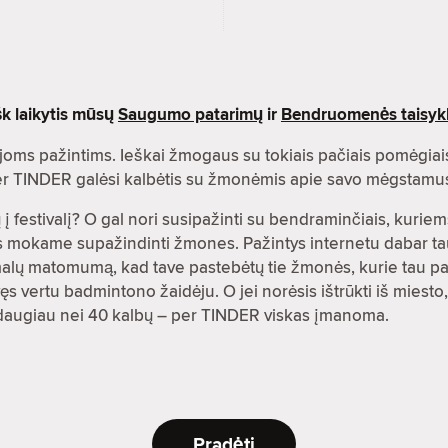
šk laikytis mūsų
Saugumo patarimų
ir
Bendruomenės taisykl
oms pažintims. Ieškai žmogaus su tokiais pačiais pomėgiai
 per TINDER galėsi kalbėtis su žmonėmis apie savo mėgstamu
į festivalį? O gal nori susipažinti su bendraminčiais, kuriems
es mokame supažindinti žmones. Pažintys internetu dabar ta
malų matomumą, kad tave pastebėtų tie žmonės, kurie tau pat
s vertu badmintono žaidėju. O jei norėsis ištrūkti iš miesto,
rti daugiau nei 40 kalbų – per TINDER viskas įmanoma.
Pradėti