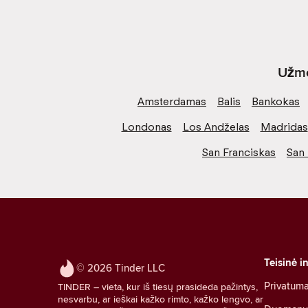
Užme
Amsterdamas
Balis
Bankokas
Londonas
Los Andželas
Madridas
San Franciskas
San 
Teisinė i
© 2026 Tinder LLC
Privatum
TINDER – vieta, kur iš tiesų prasideda pažintys,
nesvarbu, ar ieškai kažko rimto, kažko lengvo, ar