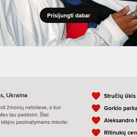
Prisijungti dabar
is, Ukraina
Stručių ūkis
asti žmonių netoliese, o kur
Gorkio park
 Mes tau padėsim. Štai
Aleksandro 
os idėjos pasimatymams mieste:
Ritinukų cen