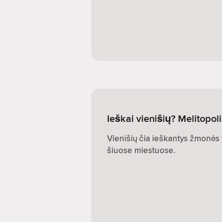
Ieškai vienišių? Melitopoli
Vienišių čia ieškantys žmonės t
šiuose miestuose.