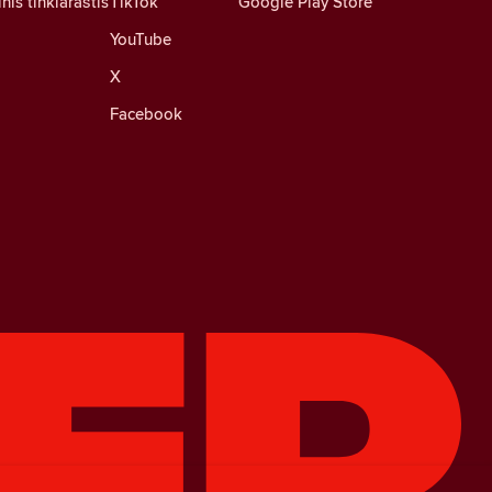
nis tinklaraštis
TikTok
Google Play Store
YouTube
X
Facebook