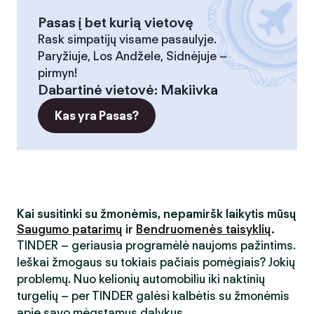
Pasas į bet kurią vietovę
Rask simpatijų visame pasaulyje.
Paryžiuje, Los Andžele, Sidnėjuje –
pirmyn!
Dabartinė vietovė
:
Makiivka
Kas yra Pasas?
Kai susitinki su žmonėmis, nepamiršk laikytis mūsų
Saugumo patarimų
ir
Bendruomenės taisyklių
.
TINDER – geriausia programėlė naujoms pažintims.
Ieškai žmogaus su tokiais pačiais pomėgiais? Jokių
problemų. Nuo kelionių automobiliu iki naktinių
turgelių – per TINDER galėsi kalbėtis su žmonėmis
apie savo mėgstamus dalykus.