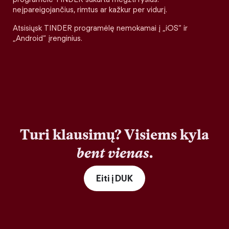
neįpareigojančius, rimtus ar kažkur per vidurį.
Atsisiųsk TINDER programėlę nemokamai į „iOS“ ir
„Android“ įrenginius.
Turi klausimų? Visiems kyla
bent vienas
.
Eiti į DUK