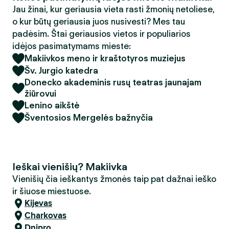
Jau žinai, kur geriausia vieta rasti žmonių netoliese,
o kur būtų geriausia juos nusivesti? Mes tau
padėsim. Štai geriausios vietos ir populiarios
idėjos pasimatymams mieste:
Makiivkos meno ir kraštotyros muziejus
Šv. Jurgio katedra
Donecko akademinis rusų teatras jaunajam
žiūrovui
Lenino aikštė
Šventosios Mergelės bažnyčia
Ieškai vienišių? Makiivka
Vienišių čia ieškantys žmonės taip pat dažnai ieško
ir šiuose miestuose.
Kijevas
Charkovas
Dnipro