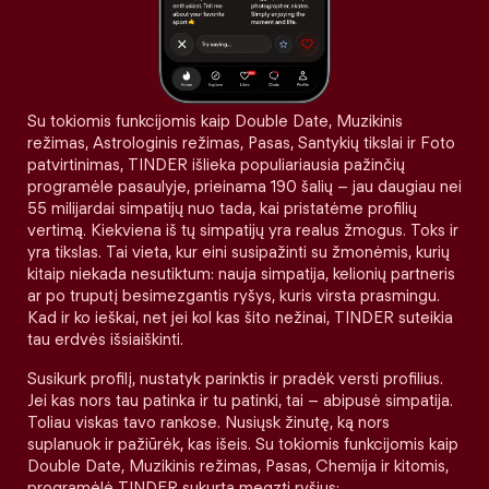
Su tokiomis funkcijomis kaip Double Date, Muzikinis
režimas, Astrologinis režimas, Pasas, Santykių tikslai ir Foto
patvirtinimas, TINDER išlieka populiariausia pažinčių
programėle pasaulyje, prieinama 190 šalių – jau daugiau nei
55 milijardai simpatijų nuo tada, kai pristatėme profilių
vertimą. Kiekviena iš tų simpatijų yra realus žmogus. Toks ir
yra tikslas. Tai vieta, kur eini susipažinti su žmonėmis, kurių
kitaip niekada nesutiktum: nauja simpatija, kelionių partneris
ar po truputį besimezgantis ryšys, kuris virsta prasmingu.
Kad ir ko ieškai, net jei kol kas šito nežinai, TINDER suteikia
tau erdvės išsiaiškinti.
Susikurk profilį, nustatyk parinktis ir pradėk versti profilius.
Jei kas nors tau patinka ir tu patinki, tai – abipusė simpatija.
Toliau viskas tavo rankose. Nusiųsk žinutę, ką nors
suplanuok ir pažiūrėk, kas išeis. Su tokiomis funkcijomis kaip
Double Date, Muzikinis režimas, Pasas, Chemija ir kitomis,
programėlė TINDER sukurta megzti ryšius: