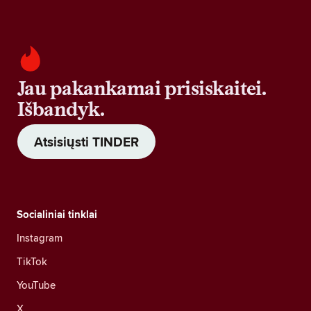
Jau pakankamai prisiskaitei.
Išbandyk.
Atsisiųsti TINDER
Socialiniai tinklai
Instagram
TikTok
YouTube
X