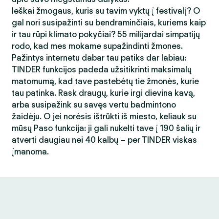
Ieškai žmogaus, kuris su tavim vyktų į festivalį? O
gal nori susipažinti su bendraminčiais, kuriems kaip
ir tau rūpi klimato pokyčiai? 55 milijardai simpatijų
rodo, kad mes mokame supažindinti žmones.
Pažintys internetu dabar tau patiks dar labiau:
TINDER funkcijos padeda užsitikrinti maksimalų
matomumą, kad tave pastebėtų tie žmonės, kurie
tau patinka. Rask draugų, kurie irgi dievina kavą,
arba susipažink su savęs vertu badmintono
žaidėju. O jei norėsis ištrūkti iš miesto, keliauk su
mūsų Paso funkcija: ji gali nukelti tave į 190 šalių ir
atverti daugiau nei 40 kalbų – per TINDER viskas
įmanoma.