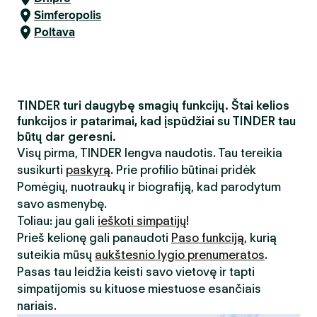
Simferopolis
Poltava
TINDER turi daugybę smagių funkcijų. Štai kelios
funkcijos ir patarimai, kad įspūdžiai su TINDER tau
būtų dar geresni.
Visų pirma, TINDER lengva naudotis. Tau tereikia
susikurti
paskyrą
. Prie profilio būtinai pridėk
Pomėgių, nuotraukų ir biografiją, kad parodytum
savo asmenybę.
Toliau: jau gali
ieškoti simpatijų
!
Prieš kelionę gali panaudoti
Paso funkciją
, kurią
suteikia mūsų
aukštesnio lygio prenumeratos
.
Pasas tau leidžia keisti savo vietovę ir tapti
simpatijomis su kituose miestuose esančiais
nariais.