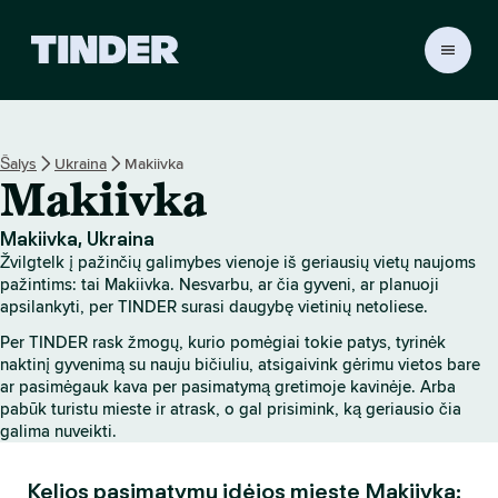
T
I
N
D
E
Šalys
Ukraina
Makiivka
R
Makiivka
p
a
g
Makiivka, Ukraina
r
Žvilgtelk į pažinčių galimybes vienoje iš geriausių vietų naujoms
i
pažintims: tai Makiivka. Nesvarbu, ar čia gyveni, ar planuoji
n
apsilankyti, per TINDER surasi daugybę vietinių netoliese.
d
Per TINDER rask žmogų, kurio pomėgiai tokie patys, tyrinėk
i
naktinį gyvenimą su nauju bičiuliu, atsigaivink gėrimu vietos bare
n
ar pasimėgauk kava per pasimatymą gretimoje kavinėje. Arba
i
pabūk turistu mieste ir atrask, o gal prisimink, ką geriausio čia
s
galima nuveikti.
Kelios pasimatymų idėjos mieste Makiivka: