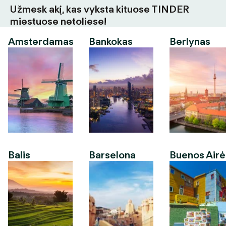
Užmesk akį, kas vyksta kituose TINDER
miestuose netoliese!
Amsterdamas
Bankokas
Berlynas
Balis
Barselona
Buenos Airė