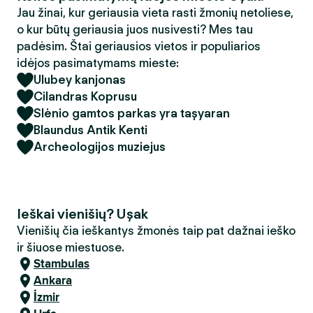
Jau žinai, kur geriausia vieta rasti žmonių netoliese,
o kur būtų geriausia juos nusivesti? Mes tau
padėsim. Štai geriausios vietos ir populiarios
idėjos pasimatymams mieste:
Ulubey kanjonas
Cilandras Koprusu
Slėnio gamtos parkas yra taşyaran
Blaundus Antik Kenti
Archeologijos muziejus
Ieškai vienišių? Uşak
Vienišių čia ieškantys žmonės taip pat dažnai ieško
ir šiuose miestuose.
Stambulas
Ankara
İzmir