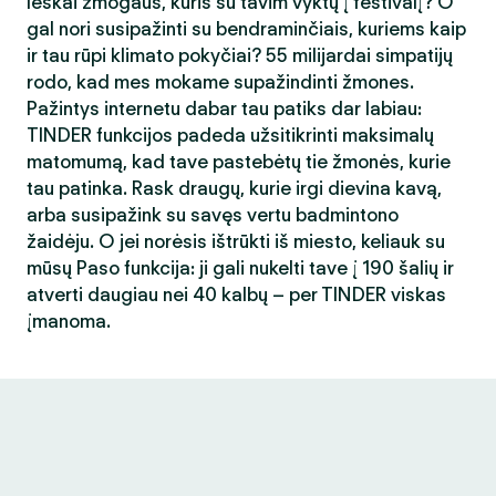
Ieškai žmogaus, kuris su tavim vyktų į festivalį? O
gal nori susipažinti su bendraminčiais, kuriems kaip
ir tau rūpi klimato pokyčiai? 55 milijardai simpatijų
rodo, kad mes mokame supažindinti žmones.
Pažintys internetu dabar tau patiks dar labiau:
TINDER funkcijos padeda užsitikrinti maksimalų
matomumą, kad tave pastebėtų tie žmonės, kurie
tau patinka. Rask draugų, kurie irgi dievina kavą,
arba susipažink su savęs vertu badmintono
žaidėju. O jei norėsis ištrūkti iš miesto, keliauk su
mūsų Paso funkcija: ji gali nukelti tave į 190 šalių ir
atverti daugiau nei 40 kalbų – per TINDER viskas
įmanoma.