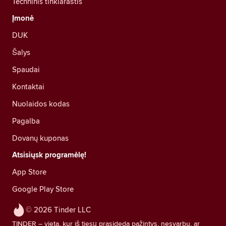
Techninis tinklaraštis
Įmonė
DUK
Šalys
Spaudai
Kontaktai
Nuolaidos kodas
Pagalba
Dovanų kuponas
Atsisiųsk programėlę!
App Store
Google Play Store
© 2026 Tinder LLC
TINDER – vieta, kur iš tiesų prasideda pažintys, nesvarbu, ar