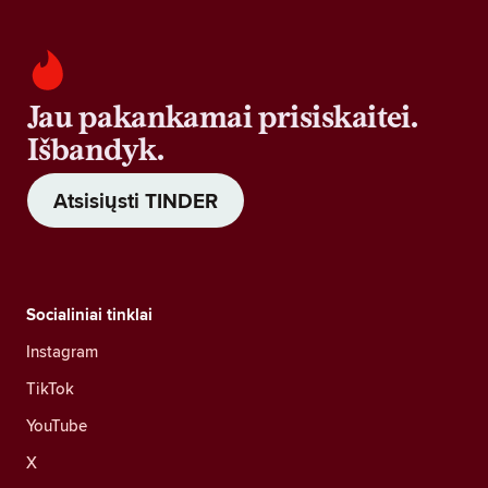
Jau pakankamai prisiskaitei.
Išbandyk.
Atsisiųsti TINDER
Socialiniai tinklai
Instagram
TikTok
YouTube
X