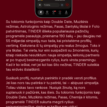
Su tokiomis funkcijomis kaip Double Date, Muzikinis
režimas, Astrologinis režimas, Pasas, Santykių tikslai ir Foto
patvirtinimas, TINDER išlieka populiariausia pažinčių
programėle pasaulyje, prieinama 190 šalių – jau daugiau nei
55 milijardai simpatijų nuo tada, kai pristatėme profilių
vertimą. Kiekviena iš tų simpatijų yra realus žmogus. Toks ir
yra tikslas. Tai vieta, kur eini susipažinti su žmonėmis, kurių
kitaip niekada nesutiktum: nauja simpatija, kelionių partneris
ar po truputį besimezgantis ryšys, kuris virsta prasmingu.
Kad ir ko ieškai, net jei kol kas šito nežinai, TINDER suteikia
tau erdvės išsiaiškinti.
Susikurk profilį, nustatyk parinktis ir pradėk versti profilius.
Jei kas nors tau patinka ir tu patinki, tai – abipusė simpatija.
Toliau viskas tavo rankose. Nusiųsk žinutę, ką nors
suplanuok ir pažiūrėk, kas išeis. Su tokiomis funkcijomis kaip
Double Date, Muzikinis režimas, Pasas, Chemija ir kitomis,
programėlė TINDER sukurta megzti ryšius:
neįpareigojančius, rimtus ar kažkur per vidurį.