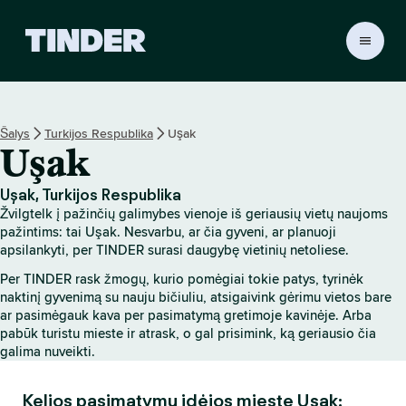
T
I
N
D
E
Šalys
Turkijos Respublika
Uşak
R
Uşak
p
a
g
Uşak, Turkijos Respublika
r
Žvilgtelk į pažinčių galimybes vienoje iš geriausių vietų naujoms
i
pažintims: tai Uşak. Nesvarbu, ar čia gyveni, ar planuoji
n
apsilankyti, per TINDER surasi daugybę vietinių netoliese.
d
Per TINDER rask žmogų, kurio pomėgiai tokie patys, tyrinėk
i
naktinį gyvenimą su nauju bičiuliu, atsigaivink gėrimu vietos bare
n
ar pasimėgauk kava per pasimatymą gretimoje kavinėje. Arba
i
pabūk turistu mieste ir atrask, o gal prisimink, ką geriausio čia
s
galima nuveikti.
Kelios pasimatymų idėjos mieste Uşak: