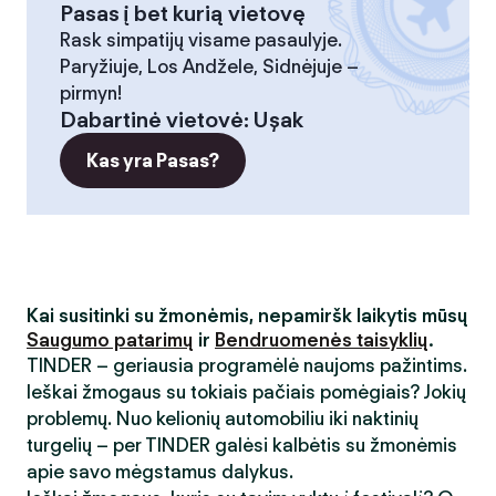
Pasas į bet kurią vietovę
Rask simpatijų visame pasaulyje.
Paryžiuje, Los Andžele, Sidnėjuje –
pirmyn!
Dabartinė vietovė
:
Uşak
Kas yra Pasas?
Kai susitinki su žmonėmis, nepamiršk laikytis mūsų
Saugumo patarimų
ir
Bendruomenės taisyklių
.
TINDER – geriausia programėlė naujoms pažintims.
Ieškai žmogaus su tokiais pačiais pomėgiais? Jokių
problemų. Nuo kelionių automobiliu iki naktinių
turgelių – per TINDER galėsi kalbėtis su žmonėmis
apie savo mėgstamus dalykus.