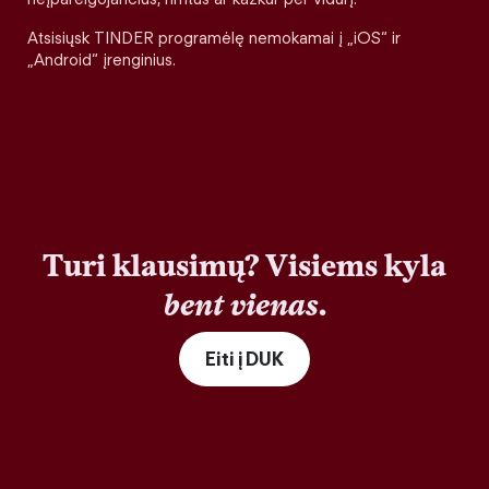
Atsisiųsk TINDER programėlę nemokamai į „iOS“ ir
„Android“ įrenginius.
Turi klausimų? Visiems kyla
bent vienas
.
Eiti į DUK