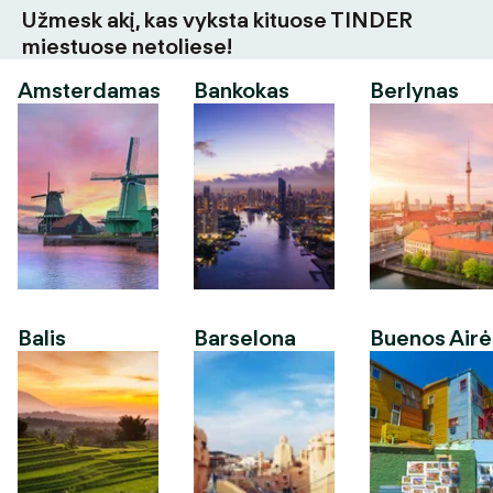
Užmesk akį, kas vyksta kituose TINDER
miestuose netoliese!
Amsterdamas
Bankokas
Berlynas
Balis
Barselona
Buenos Airė