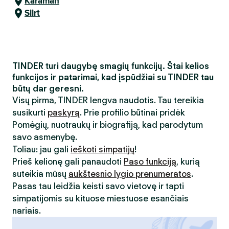
Karaman
Siirt
TINDER turi daugybę smagių funkcijų. Štai kelios
funkcijos ir patarimai, kad įspūdžiai su TINDER tau
būtų dar geresni.
Visų pirma, TINDER lengva naudotis. Tau tereikia
susikurti
paskyrą
. Prie profilio būtinai pridėk
Pomėgių, nuotraukų ir biografiją, kad parodytum
savo asmenybę.
Toliau: jau gali
ieškoti simpatijų
!
Prieš kelionę gali panaudoti
Paso funkciją
, kurią
suteikia mūsų
aukštesnio lygio prenumeratos
.
Pasas tau leidžia keisti savo vietovę ir tapti
simpatijomis su kituose miestuose esančiais
nariais.