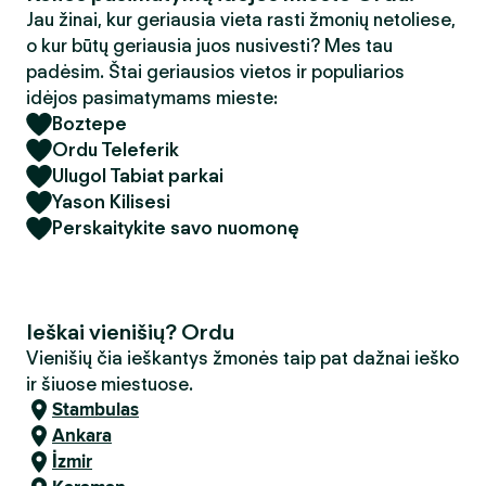
Jau žinai, kur geriausia vieta rasti žmonių netoliese,
o kur būtų geriausia juos nusivesti? Mes tau
padėsim. Štai geriausios vietos ir populiarios
idėjos pasimatymams mieste:
Boztepe
Ordu Teleferik
Ulugol Tabiat parkai
Yason Kilisesi
Perskaitykite savo nuomonę
Ieškai vienišių? Ordu
Vienišių čia ieškantys žmonės taip pat dažnai ieško
ir šiuose miestuose.
Stambulas
Ankara
İzmir