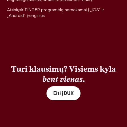
Atsisiųsk TINDER programėlę nemokamai į „iOS“ ir
„Android“ įrenginius.
Turi klausimų? Visiems kyla
bent vienas
.
Eiti į DUK