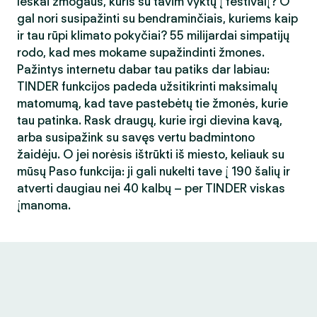
Ieškai žmogaus, kuris su tavim vyktų į festivalį? O
gal nori susipažinti su bendraminčiais, kuriems kaip
ir tau rūpi klimato pokyčiai? 55 milijardai simpatijų
rodo, kad mes mokame supažindinti žmones.
Pažintys internetu dabar tau patiks dar labiau:
TINDER funkcijos padeda užsitikrinti maksimalų
matomumą, kad tave pastebėtų tie žmonės, kurie
tau patinka. Rask draugų, kurie irgi dievina kavą,
arba susipažink su savęs vertu badmintono
žaidėju. O jei norėsis ištrūkti iš miesto, keliauk su
mūsų Paso funkcija: ji gali nukelti tave į 190 šalių ir
atverti daugiau nei 40 kalbų – per TINDER viskas
įmanoma.