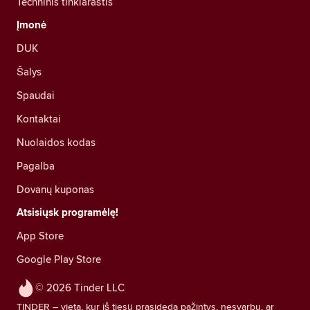
Techninis tinklaraštis
Įmonė
DUK
Šalys
Spaudai
Kontaktai
Nuolaidos kodas
Pagalba
Dovanų kuponas
Atsisiųsk programėlę!
App Store
Google Play Store
© 2026 Tinder LLC
TINDER – vieta, kur iš tiesų prasideda pažintys, nesvarbu, ar