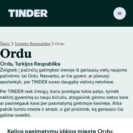
T
I
N
D
E
Šalys
Turkijos Respublika
Ordu
R
Ordu
p
a
g
Ordu, Turkijos Respublika
r
Žvilgtelk į pažinčių galimybes vienoje iš geriausių vietų naujoms
i
pažintims: tai Ordu. Nesvarbu, ar čia gyveni, ar planuoji
n
apsilankyti, per TINDER surasi daugybę vietinių netoliese.
d
Per TINDER rask žmogų, kurio pomėgiai tokie patys, tyrinėk
i
naktinį gyvenimą su nauju bičiuliu, atsigaivink gėrimu vietos bare
n
ar pasimėgauk kava per pasimatymą gretimoje kavinėje. Arba
i
pabūk turistu mieste ir atrask, o gal prisimink, ką geriausio čia
s
galima nuveikti.
Kelios pasimatymų idėjos mieste Ordu: