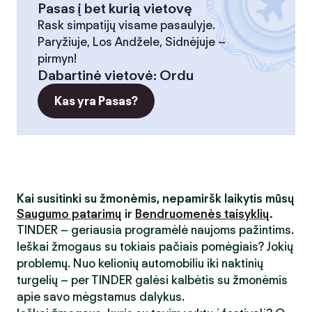
Pasas į bet kurią vietovę
Rask simpatijų visame pasaulyje.
Paryžiuje, Los Andžele, Sidnėjuje –
pirmyn!
Dabartinė vietovė
:
Ordu
Kas yra Pasas?
Kai susitinki su žmonėmis, nepamiršk laikytis mūsų
Saugumo patarimų
ir
Bendruomenės taisyklių
.
TINDER – geriausia programėlė naujoms pažintims.
Ieškai žmogaus su tokiais pačiais pomėgiais? Jokių
problemų. Nuo kelionių automobiliu iki naktinių
turgelių – per TINDER galėsi kalbėtis su žmonėmis
apie savo mėgstamus dalykus.