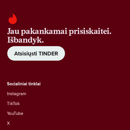
Jau pakankamai prisiskaitei.
Išbandyk.
Atsisiųsti TINDER
Socialiniai tinklai
Instagram
TikTok
YouTube
X