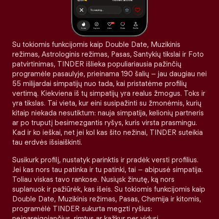
Su tokiomis funkcijomis kaip Double Date, Muzikinis
režimas, Astrologinis režimas, Pasas, Santykių tikslai ir Foto
patvirtinimas, TINDER išlieka populiariausia pažinčių
programėle pasaulyje, prieinama 190 šalių – jau daugiau nei
55 milijardai simpatijų nuo tada, kai pristatėme profilių
vertimą. Kiekviena iš tų simpatijų yra realus žmogus. Toks ir
yra tikslas. Tai vieta, kur eini susipažinti su žmonėmis, kurių
kitaip niekada nesutiktum: nauja simpatija, kelionių partneris
ar po truputį besimezgantis ryšys, kuris virsta prasmingu.
Kad ir ko ieškai, net jei kol kas šito nežinai, TINDER suteikia
tau erdvės išsiaiškinti.
Susikurk profilį, nustatyk parinktis ir pradėk versti profilius.
Jei kas nors tau patinka ir tu patinki, tai – abipusė simpatija.
Toliau viskas tavo rankose. Nusiųsk žinutę, ką nors
suplanuok ir pažiūrėk, kas išeis. Su tokiomis funkcijomis kaip
Double Date, Muzikinis režimas, Pasas, Chemija ir kitomis,
programėlė TINDER sukurta megzti ryšius:
neįpareigojančius, rimtus ar kažkur per vidurį.