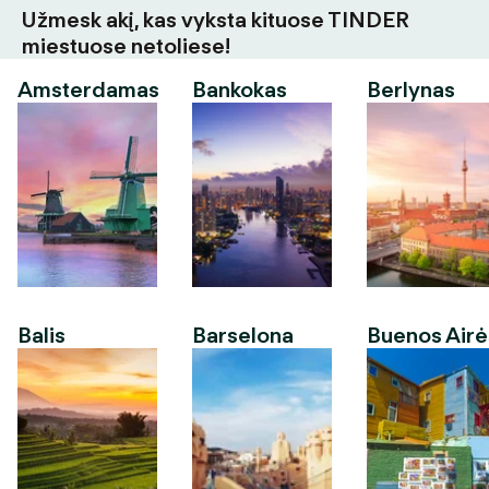
Užmesk akį, kas vyksta kituose TINDER
miestuose netoliese!
Amsterdamas
Bankokas
Berlynas
Balis
Barselona
Buenos Airė