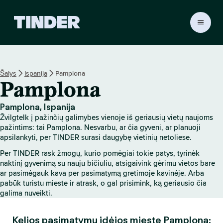
T
I
N
D
E
Šalys
Ispanija
Pamplona
R
Pamplona
p
a
g
Pamplona, Ispanija
r
Žvilgtelk į pažinčių galimybes vienoje iš geriausių vietų naujoms
i
pažintims: tai Pamplona. Nesvarbu, ar čia gyveni, ar planuoji
n
apsilankyti, per TINDER surasi daugybę vietinių netoliese.
d
Per TINDER rask žmogų, kurio pomėgiai tokie patys, tyrinėk
i
naktinį gyvenimą su nauju bičiuliu, atsigaivink gėrimu vietos bare
n
ar pasimėgauk kava per pasimatymą gretimoje kavinėje. Arba
i
pabūk turistu mieste ir atrask, o gal prisimink, ką geriausio čia
s
galima nuveikti.
Kelios pasimatymų idėjos mieste Pamplona: