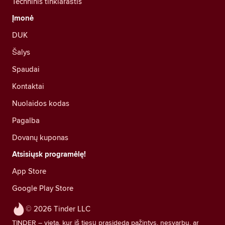
Techninis tinklaraštis
Įmonė
DUK
Šalys
Spaudai
Kontaktai
Nuolaidos kodas
Pagalba
Dovanų kuponas
Atsisiųsk programėlę!
App Store
Google Play Store
© 2026 Tinder LLC
TINDER – vieta, kur iš tiesų prasideda pažintys, nesvarbu, ar