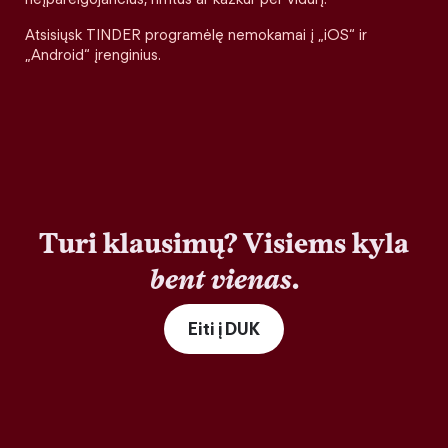
Atsisiųsk TINDER programėlę nemokamai į „iOS“ ir
„Android“ įrenginius.
Turi klausimų? Visiems kyla
bent vienas
.
Eiti į DUK