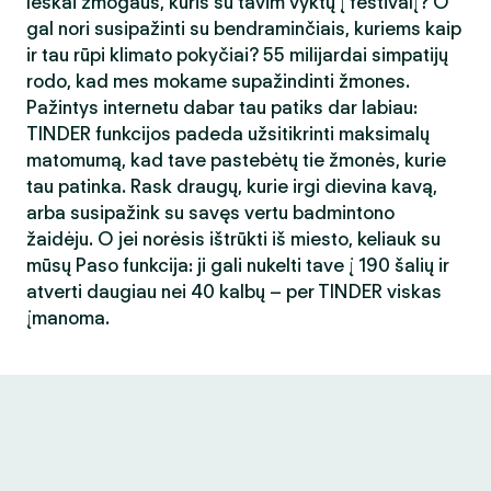
Ieškai žmogaus, kuris su tavim vyktų į festivalį? O
gal nori susipažinti su bendraminčiais, kuriems kaip
ir tau rūpi klimato pokyčiai? 55 milijardai simpatijų
rodo, kad mes mokame supažindinti žmones.
Pažintys internetu dabar tau patiks dar labiau:
TINDER funkcijos padeda užsitikrinti maksimalų
matomumą, kad tave pastebėtų tie žmonės, kurie
tau patinka. Rask draugų, kurie irgi dievina kavą,
arba susipažink su savęs vertu badmintono
žaidėju. O jei norėsis ištrūkti iš miesto, keliauk su
mūsų Paso funkcija: ji gali nukelti tave į 190 šalių ir
atverti daugiau nei 40 kalbų – per TINDER viskas
įmanoma.