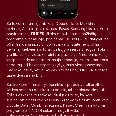
Su tokiomis funkcijomis kaip Double Date, Muzikinis
režimas, Astrologinis režimas, Pasas, Santykių tikslai ir Foto
patvirtinimas, TINDER išlieka populiariausia pažinčių
programėle pasaulyje, prieinama 190 šalių – jau daugiau nei
55 milijardai simpatijų nuo tada, kai pristatėme profilių
vertimą. Kiekviena iš tų simpatijų yra realus žmogus. Toks ir
yra tikslas. Tai vieta, kur eini susipažinti su žmonėmis, kurių
kitaip niekada nesutiktum: nauja simpatija, kelionių partneris
ar po truputį besimezgantis ryšys, kuris virsta prasmingu.
Kad ir ko ieškai, net jei kol kas šito nežinai, TINDER suteikia
tau erdvės išsiaiškinti.
Susikurk profilį, nustatyk parinktis ir pradėk versti profilius.
Jei kas nors tau patinka ir tu patinki, tai – abipusė simpatija.
Toliau viskas tavo rankose. Nusiųsk žinutę, ką nors
suplanuok ir pažiūrėk, kas išeis. Su tokiomis funkcijomis kaip
Double Date, Muzikinis režimas, Pasas, Chemija ir kitomis,
programėlė TINDER sukurta megzti ryšius:
neįpareigojančius, rimtus ar kažkur per vidurį.