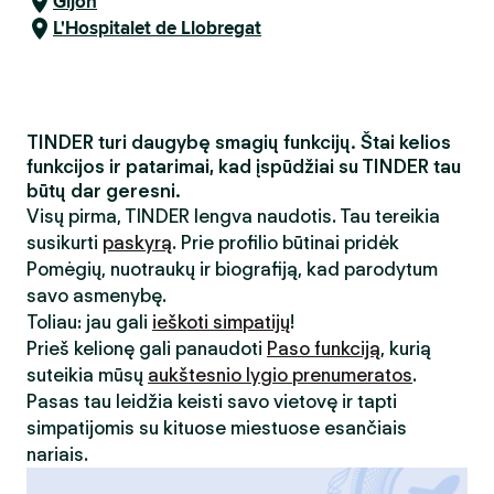
Gijón
L'Hospitalet de Llobregat
TINDER turi daugybę smagių funkcijų. Štai kelios
funkcijos ir patarimai, kad įspūdžiai su TINDER tau
būtų dar geresni.
Visų pirma, TINDER lengva naudotis. Tau tereikia
susikurti
paskyrą
. Prie profilio būtinai pridėk
Pomėgių, nuotraukų ir biografiją, kad parodytum
savo asmenybę.
Toliau: jau gali
ieškoti simpatijų
!
Prieš kelionę gali panaudoti
Paso funkciją
, kurią
suteikia mūsų
aukštesnio lygio prenumeratos
.
Pasas tau leidžia keisti savo vietovę ir tapti
simpatijomis su kituose miestuose esančiais
nariais.