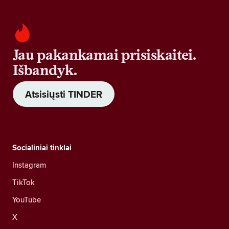
Jau pakankamai prisiskaitei.
Išbandyk.
Atsisiųsti TINDER
Socialiniai tinklai
Instagram
TikTok
YouTube
X