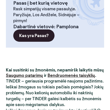
Pasas į bet kurią vietovę
Rask simpatijų visame pasaulyje.
Paryžiuje, Los Andžele, Sidnėjuje –
pirmyn!
Dabartinė vietovė
:
Pamplona
Kas yra Pasas?
Kai susitinki su žmonėmis, nepamiršk laikytis mūsų
Saugumo patarimų
ir
Bendruomenės taisyklių
.
TINDER – geriausia programėlė naujoms pažintims.
Ieškai žmogaus su tokiais pačiais pomėgiais? Jokių
problemų. Nuo kelionių automobiliu iki naktinių
turgelių – per TINDER galėsi kalbėtis su žmonėmis
apie savo mėgstamus dalykus.