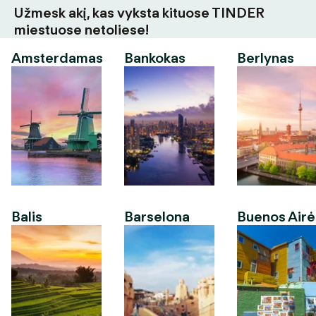
Užmesk akį, kas vyksta kituose TINDER
miestuose netoliese!
Amsterdamas
Bankokas
Berlynas
Balis
Barselona
Buenos Airė