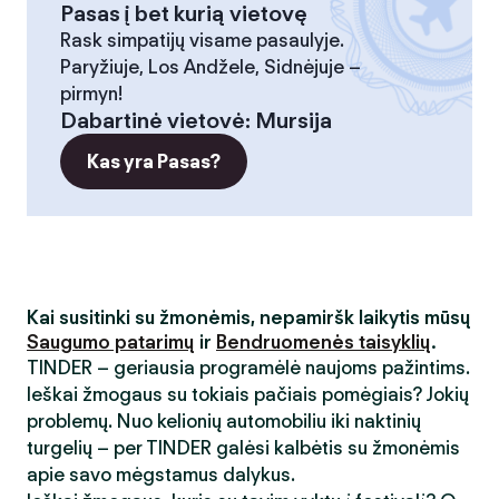
Pasas į bet kurią vietovę
Rask simpatijų visame pasaulyje.
Paryžiuje, Los Andžele, Sidnėjuje –
pirmyn!
Dabartinė vietovė
:
Mursija
Kas yra Pasas?
Kai susitinki su žmonėmis, nepamiršk laikytis mūsų
Saugumo patarimų
ir
Bendruomenės taisyklių
.
TINDER – geriausia programėlė naujoms pažintims.
Ieškai žmogaus su tokiais pačiais pomėgiais? Jokių
problemų. Nuo kelionių automobiliu iki naktinių
turgelių – per TINDER galėsi kalbėtis su žmonėmis
apie savo mėgstamus dalykus.