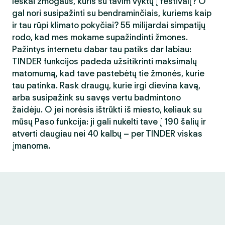
Ieškai žmogaus, kuris su tavim vyktų į festivalį? O
gal nori susipažinti su bendraminčiais, kuriems kaip
ir tau rūpi klimato pokyčiai? 55 milijardai simpatijų
rodo, kad mes mokame supažindinti žmones.
Pažintys internetu dabar tau patiks dar labiau:
TINDER funkcijos padeda užsitikrinti maksimalų
matomumą, kad tave pastebėtų tie žmonės, kurie
tau patinka. Rask draugų, kurie irgi dievina kavą,
arba susipažink su savęs vertu badmintono
žaidėju. O jei norėsis ištrūkti iš miesto, keliauk su
mūsų Paso funkcija: ji gali nukelti tave į 190 šalių ir
atverti daugiau nei 40 kalbų – per TINDER viskas
įmanoma.