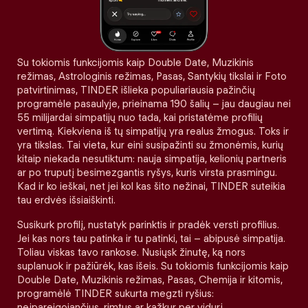
Su tokiomis funkcijomis kaip Double Date, Muzikinis
režimas, Astrologinis režimas, Pasas, Santykių tikslai ir Foto
patvirtinimas, TINDER išlieka populiariausia pažinčių
programėle pasaulyje, prieinama 190 šalių – jau daugiau nei
55 milijardai simpatijų nuo tada, kai pristatėme profilių
vertimą. Kiekviena iš tų simpatijų yra realus žmogus. Toks ir
yra tikslas. Tai vieta, kur eini susipažinti su žmonėmis, kurių
kitaip niekada nesutiktum: nauja simpatija, kelionių partneris
ar po truputį besimezgantis ryšys, kuris virsta prasmingu.
Kad ir ko ieškai, net jei kol kas šito nežinai, TINDER suteikia
tau erdvės išsiaiškinti.
Susikurk profilį, nustatyk parinktis ir pradėk versti profilius.
Jei kas nors tau patinka ir tu patinki, tai – abipusė simpatija.
Toliau viskas tavo rankose. Nusiųsk žinutę, ką nors
suplanuok ir pažiūrėk, kas išeis. Su tokiomis funkcijomis kaip
Double Date, Muzikinis režimas, Pasas, Chemija ir kitomis,
programėlė TINDER sukurta megzti ryšius:
neįpareigojančius, rimtus ar kažkur per vidurį.