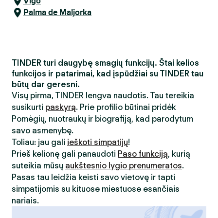
Vigo
Palma de Maljorka
TINDER turi daugybę smagių funkcijų. Štai kelios
funkcijos ir patarimai, kad įspūdžiai su TINDER tau
būtų dar geresni.
Visų pirma, TINDER lengva naudotis. Tau tereikia
susikurti
paskyrą
. Prie profilio būtinai pridėk
Pomėgių, nuotraukų ir biografiją, kad parodytum
savo asmenybę.
Toliau: jau gali
ieškoti simpatijų
!
Prieš kelionę gali panaudoti
Paso funkciją
, kurią
suteikia mūsų
aukštesnio lygio prenumeratos
.
Pasas tau leidžia keisti savo vietovę ir tapti
simpatijomis su kituose miestuose esančiais
nariais.