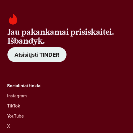
Jau pakankamai prisiskaitei.
Išbandyk.
Atsisiųsti TINDER
Socialiniai tinklai
Instagram
TikTok
YouTube
X