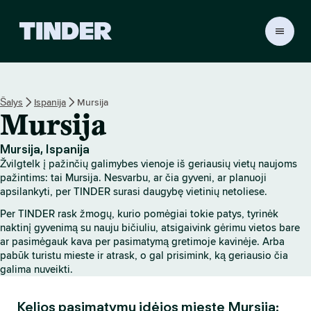
T
I
N
D
E
Šalys
Ispanija
Mursija
R
Mursija
p
a
g
Mursija, Ispanija
r
Žvilgtelk į pažinčių galimybes vienoje iš geriausių vietų naujoms
i
pažintims: tai Mursija. Nesvarbu, ar čia gyveni, ar planuoji
n
apsilankyti, per TINDER surasi daugybę vietinių netoliese.
d
Per TINDER rask žmogų, kurio pomėgiai tokie patys, tyrinėk
i
naktinį gyvenimą su nauju bičiuliu, atsigaivink gėrimu vietos bare
n
ar pasimėgauk kava per pasimatymą gretimoje kavinėje. Arba
i
pabūk turistu mieste ir atrask, o gal prisimink, ką geriausio čia
s
galima nuveikti.
Kelios pasimatymų idėjos mieste Mursija: