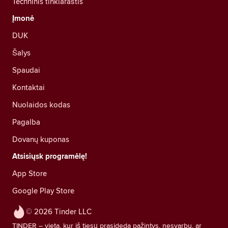
Techninis tinklaraštis
Įmonė
DUK
Šalys
Spaudai
Kontaktai
Nuolaidos kodas
Pagalba
Dovanų kuponas
Atsisiųsk programėlę!
App Store
Google Play Store
© 2026 Tinder LLC
TINDER – vieta, kur iš tiesų prasideda pažintys, nesvarbu, ar