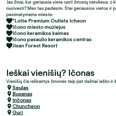
Jau žinai, kur geriausia vieta rasti žmonių netoliese, o 
nusivesti? Mes tau padėsim. Štai geriausios vietos ir p
pasimatymams mieste:
"Lotte Premium Outlets Icheon
Ičono miesto muziejus
Ičono keramikos kaimas
Ičono pasaulio keramikos centras
Jisan Forest Resort
Ieškai vienišių? Ičonas
Vienišių čia ieškantys žmonės taip pat dažnai ieško ir
Seulas
Busanas
Inčonas
Chuncheon
Guri