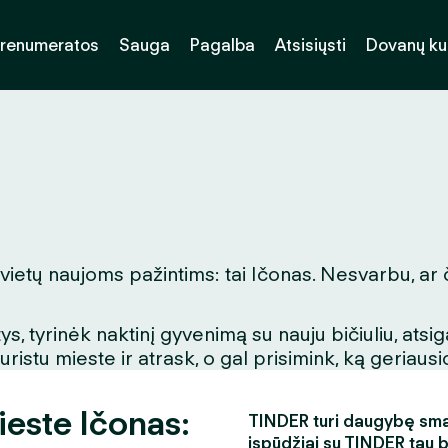
renumeratos
Sauga
Pagalba
Atsisiųsti
Dovanų k
 vietų naujoms pažintims: tai Ičonas. Nesvarbu, ar 
, tyrinėk naktinį gyvenimą su nauju bičiuliu, ats
stu mieste ir atrask, o gal prisimink, ką geriausio
ieste Ičonas:
TINDER turi daugybę smagi
įspūdžiai su TINDER tau 