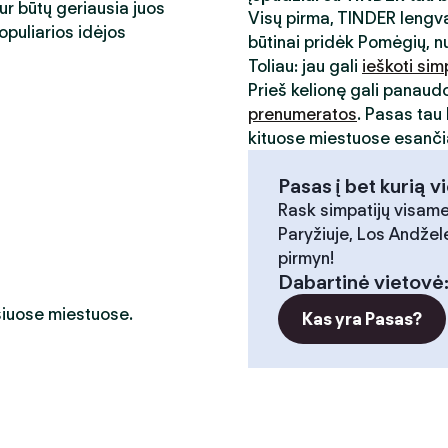
kur būtų geriausia juos
Visų pirma, TINDER lengva
opuliarios idėjos
būtinai pridėk Pomėgių, n
Toliau: jau gali
ieškoti sim
Prieš kelionę gali panaud
prenumeratos
. Pasas tau 
kituose miestuose esančia
Pasas į bet kurią v
Rask simpatijų visame
Paryžiuje, Los Andžele
pirmyn!
Dabartinė vietovė
 šiuose miestuose.
Kas yra Pasas?