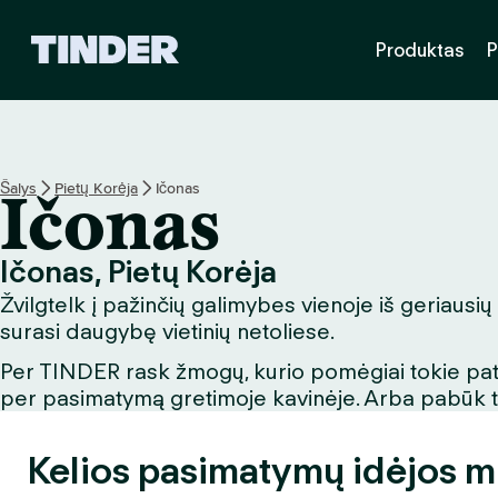
T
Produktas
P
I
N
D
E
R
p
Šalys
Pietų Korėja
Ičonas
Ičonas
a
g
r
Ičonas, Pietų Korėja
i
Žvilgtelk į pažinčių galimybes vienoje iš geriausių
n
d
surasi daugybę vietinių netoliese.
i
Per TINDER rask žmogų, kurio pomėgiai tokie patys
n
per pasimatymą gretimoje kavinėje. Arba pabūk turi
i
s
Kelios pasimatymų idėjos m