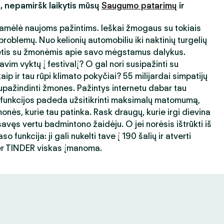
s, nepamiršk laikytis mūsų
Saugumo patarimų
ir
amėlė naujoms pažintims. Ieškai žmogaus su tokiais
roblemų. Nuo kelionių automobiliu iki naktinių turgelių
ėtis su žmonėmis apie savo mėgstamus dalykus.
avim vyktų į festivalį? O gal nori susipažinti su
ip ir tau rūpi klimato pokyčiai? 55 milijardai simpatijų
ažindinti žmones. Pažintys internetu dabar tau
 funkcijos padeda užsitikrinti maksimalų matomumą,
nės, kurie tau patinka. Rask draugų, kurie irgi dievina
avęs vertu badmintono žaidėju. O jei norėsis ištrūkti iš
 funkcija: ji gali nukelti tave į 190 šalių ir atverti
er TINDER viskas įmanoma.