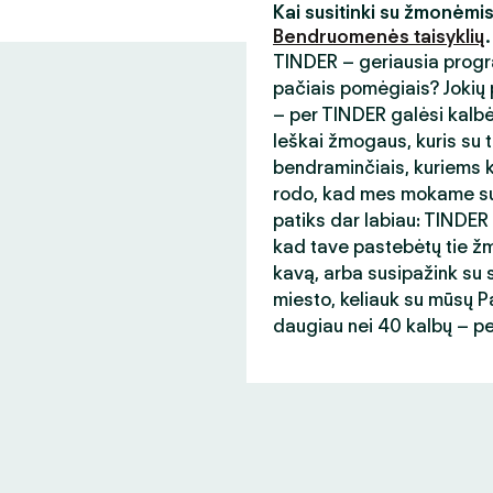
Kai susitinki su žmonėmi
Bendruomenės taisyklių
.
TINDER – geriausia progr
pačiais pomėgiais? Jokių p
– per TINDER galėsi kalb
Ieškai žmogaus, kuris su t
bendraminčiais, kuriems ka
rodo, kad mes mokame sup
patiks dar labiau: TINDER
kad tave pastebėtų tie žmo
kavą, arba susipažink su s
miesto, keliauk su mūsų Paso
daugiau nei 40 kalbų – p