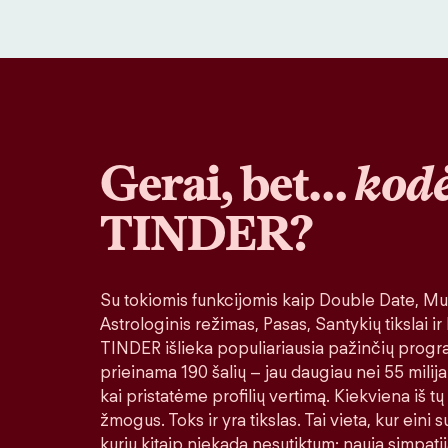
Gerai, bet…
kodė
TINDER?
Su tokiomis funkcijomis kaip Double Date, Muz
Astrologinis režimas, Pasas, Santykių tikslai ir
TINDER išlieka populiariausia pažinčių progr
prieinama 190 šalių – jau daugiau nei 55 milija
kai pristatėme profilių vertimą. Kiekviena iš tų
žmogus. Toks ir yra tikslas. Tai vieta, kur eini
kurių kitaip niekada nesutiktum: nauja simpatij