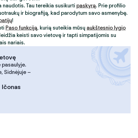
 naudotis. Tau tereikia susikurti
paskyrą
. Prie profilio
uotraukų ir biografiją, kad parodytum savo asmenybę.
patijų
!
oti
Paso funkciją
, kurią suteikia mūsų
aukštesnio lygio
leidžia keisti savo vietovę ir tapti simpatijomis su
is nariais.
ietovę
 pasaulyje.
, Sidnėjuje –
:
Ičonas