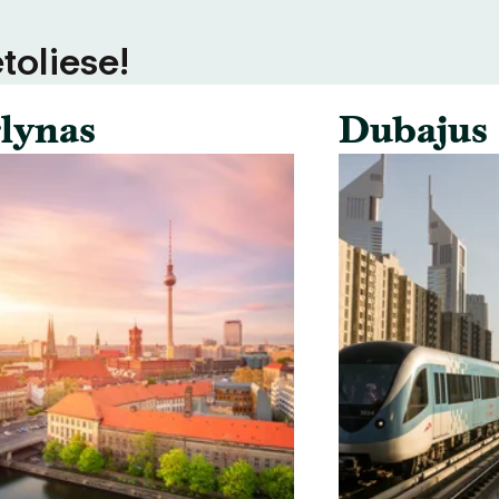
toliese!
lynas
Dubajus