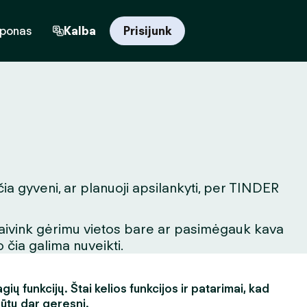
uponas
Kalba
Prisijunk
čia gyveni, ar planuoji apsilankyti, per TINDER
igaivink gėrimu vietos bare ar pasimėgauk kava
 čia galima nuveikti.
ų funkcijų. Štai kelios funkcijos ir patarimai, kad
būtų dar geresni.