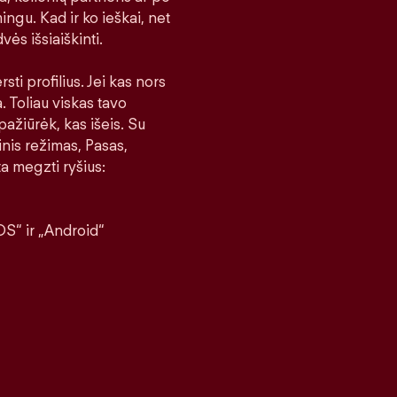
ingu. Kad ir ko ieškai, net
vės išsiaiškinti.
sti profilius. Jei kas nors
a. Toliau viskas tavo
pažiūrėk, kas išeis. Su
nis režimas, Pasas,
a megzti ryšius:
S“ ir „Android“