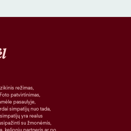
l
ikinis režimas,
 Foto patvirtinimas,
amėle pasaulyje,
rdai simpatijų nuo tada,
 simpatijų yra realus
 susipažinti su žmonėmis,
a, kelionių partneris ar po