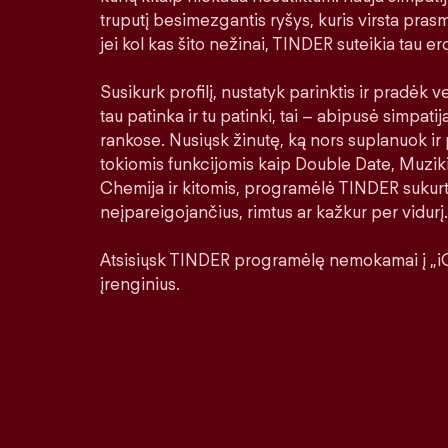
truputį besimezgantis ryšys, kuris virsta prasm
jei kol kas šito nežinai, TINDER suteikia tau erd
Susikurk profilį, nustatyk parinktis ir pradėk ver
tau patinka ir tu patinki, tai – abipusė simpatij
rankose. Nusiųsk žinutę, ką nors suplanuok ir 
tokiomis funkcijomis kaip Double Date, Muziki
Chemija ir kitomis, programėlė TINDER sukurt
neįpareigojančius, rimtus ar kažkur per vidurį.
Atsisiųsk TINDER programėlę nemokamai į „iO
įrenginius.