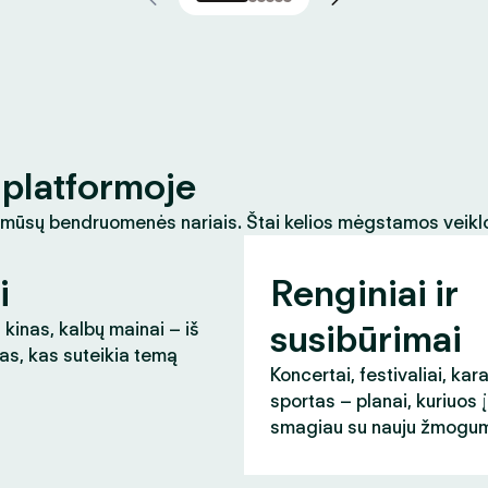
platformoje
 mūsų bendruomenės nariais. Štai kelios mėgstamos veikl
i
Renginiai ir
susibūrimai
 kinas, kalbų mainai – iš
as, kas suteikia temą
Koncertai, festivaliai, kar
sportas – planai, kuriuos 
smagiau su nauju žmogum