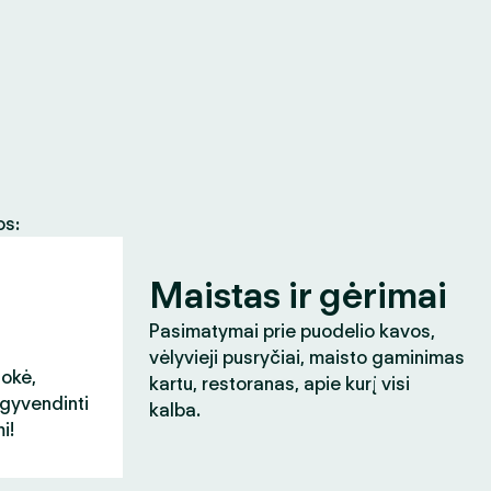
os:
Maistas ir gėrimai
Pasimatymai prie puodelio kavos,
vėlyvieji pusryčiai, maisto gaminimas
aokė,
kartu, restoranas, apie kurį visi
įgyvendinti
kalba.
i!