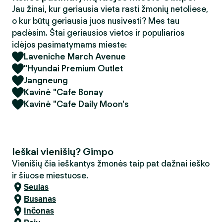
Jau žinai, kur geriausia vieta rasti žmonių netoliese,
o kur būtų geriausia juos nusivesti? Mes tau
padėsim. Štai geriausios vietos ir populiarios
idėjos pasimatymams mieste:
Laveniche March Avenue
"Hyundai Premium Outlet
Jangneung
Kavinė "Cafe Bonay
Kavinė "Cafe Daily Moon's
Ieškai vienišių? Gimpo
Vienišių čia ieškantys žmonės taip pat dažnai ieško
ir šiuose miestuose.
Seulas
Busanas
Inčonas