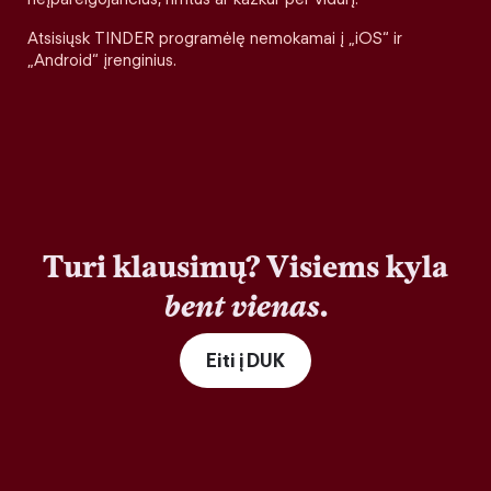
Atsisiųsk TINDER programėlę nemokamai į „iOS“ ir
„Android“ įrenginius.
Turi klausimų? Visiems kyla
bent vienas
.
Eiti į DUK