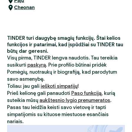
Paju
Cheonan
TINDER turi daugybę smagių funkcijų. Štai kelios
funkcijos ir patarimai, kad įspūdžiai su TINDER tau
būtų dar geresni.
Visų pirma, TINDER lengva naudotis. Tau tereikia
susikurti
paskyrą
. Prie profilio būtinai pridėk
Pomėgių, nuotraukų ir biografiją, kad parodytum
savo asmenybę.
Toliau: jau gali
ieškoti simpatijų
!
Prieš kelionę gali panaudoti
Paso funkciją
, kurią
suteikia mūsų
aukštesnio lygio prenumeratos
.
Pasas tau leidžia keisti savo vietovę ir tapti
simpatijomis su kituose miestuose esančiais
nariais.