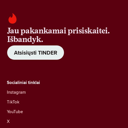
Jau pakankamai prisiskaitei.
Išbandyk.
Atsisiųsti TINDER
Socialiniai tinklai
Instagram
TikTok
YouTube
X