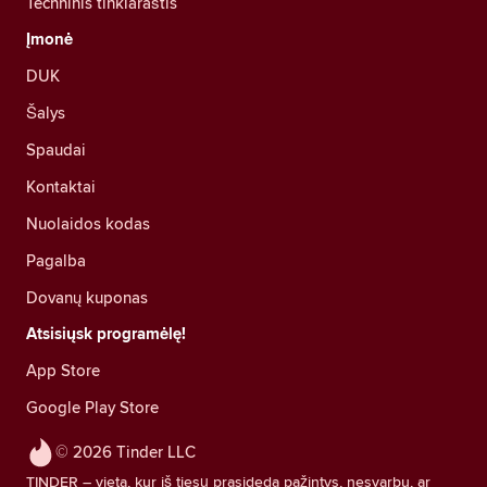
Techninis tinklaraštis
Įmonė
DUK
Šalys
Spaudai
Kontaktai
Nuolaidos kodas
Pagalba
Dovanų kuponas
Atsisiųsk programėlę!
App Store
Google Play Store
© 2026 Tinder LLC
TINDER – vieta, kur iš tiesų prasideda pažintys, nesvarbu, ar