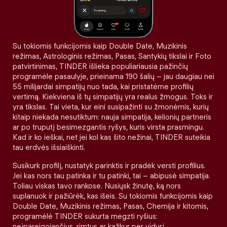
Su tokiomis funkcijomis kaip Double Date, Muzikinis
režimas, Astrologinis režimas, Pasas, Santykių tikslai ir Foto
patvirtinimas, TINDER išlieka populiariausia pažinčių
programėle pasaulyje, prieinama 190 šalių – jau daugiau nei
55 milijardai simpatijų nuo tada, kai pristatėme profilių
vertimą. Kiekviena iš tų simpatijų yra realus žmogus. Toks ir
yra tikslas. Tai vieta, kur eini susipažinti su žmonėmis, kurių
kitaip niekada nesutiktum: nauja simpatija, kelionių partneris
ar po truputį besimezgantis ryšys, kuris virsta prasmingu.
Kad ir ko ieškai, net jei kol kas šito nežinai, TINDER suteikia
tau erdvės išsiaiškinti.
Susikurk profilį, nustatyk parinktis ir pradėk versti profilius.
Jei kas nors tau patinka ir tu patinki, tai – abipusė simpatija.
Toliau viskas tavo rankose. Nusiųsk žinutę, ką nors
suplanuok ir pažiūrėk, kas išeis. Su tokiomis funkcijomis kaip
Double Date, Muzikinis režimas, Pasas, Chemija ir kitomis,
programėlė TINDER sukurta megzti ryšius:
neįpareigojančius, rimtus ar kažkur per vidurį.