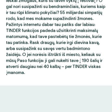
Ieškai žmogaus, kuris su tavim vyktų į festivalį? O
gal nori susipažinti su bendraminčiais, kuriems kaip
ir tau rūpi klimato pokyčiai? 55 milijardai simpatijų
rodo, kad mes mokame supažindinti žmones.
Pažintys internetu dabar tau patiks dar labiau:
TINDER funkcijos padeda užsitikrinti maksimalų
matomumą, kad tave pastebėtų tie žmonės, kurie
tau patinka. Rask draugų, kurie irgi dievina kavą,
arba susipažink su savęs vertu badmintono
žaidėju. O jei norėsis ištrūkti iš miesto, keliauk su
mūsų Paso funkcija: ji gali nukelti tave į 190 šalių ir
atverti daugiau nei 40 kalbų – per TINDER viskas
įmanoma.