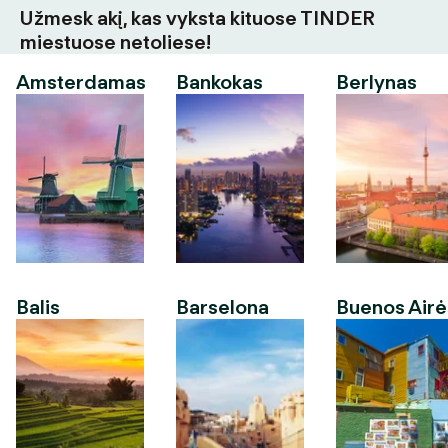
Užmesk akį, kas vyksta kituose TINDER
miestuose netoliese!
Amsterdamas
Bankokas
Berlynas
Balis
Barselona
Buenos Airė