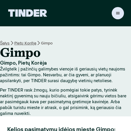
T
I
N
D
E
Šalys
Pietų Korėja
Gimpo
R
Gimpo
p
a
g
Gimpo, Pietų Korėja
r
Žvilgtelk į pažinčių galimybes vienoje iš geriausių vietų naujoms
i
pažintims: tai Gimpo. Nesvarbu, ar čia gyveni, ar planuoji
n
apsilankyti, per TINDER surasi daugybę vietinių netoliese.
d
Per TINDER rask žmogų, kurio pomėgiai tokie patys, tyrinėk
i
naktinį gyvenimą su nauju bičiuliu, atsigaivink gėrimu vietos bare
n
ar pasimėgauk kava per pasimatymą gretimoje kavinėje. Arba
i
pabūk turistu mieste ir atrask, o gal prisimink, ką geriausio čia
s
galima nuveikti.
Kelios pasimatymų idėjos mieste Gimpo: