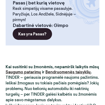
Pasas į bet kurią vietovę
Rask simpatijų visame pasaulyje.
Paryžiuje, Los Andžele, Sidnėjuje –
pirmyn!
Dabartinė vietovė
:
Gimpo
Kas yra Pasas?
Kai susitinki su žmonėmis, nepamiršk laikytis mūsų
Saugumo patarimų
ir
Bendruomenės taisyklių
.
TINDER – geriausia programėlė naujoms pažintims.
Ieškai žmogaus su tokiais pačiais pomėgiais? Jokių
problemų. Nuo kelionių automobiliu iki naktinių
turgelių – per TINDER galėsi kalbėtis su žmonėmis
apie savo mėgstamus dalykus.