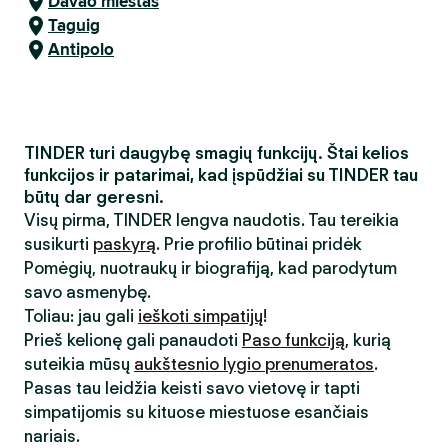
Davao miestas
Taguig
Antipolo
TINDER turi daugybę smagių funkcijų. Štai kelios
funkcijos ir patarimai, kad įspūdžiai su TINDER tau
būtų dar geresni.
Visų pirma, TINDER lengva naudotis. Tau tereikia
susikurti
paskyrą
. Prie profilio būtinai pridėk
Pomėgių, nuotraukų ir biografiją, kad parodytum
savo asmenybę.
Toliau: jau gali
ieškoti simpatijų
!
Prieš kelionę gali panaudoti
Paso funkciją
, kurią
suteikia mūsų
aukštesnio lygio prenumeratos
.
Pasas tau leidžia keisti savo vietovę ir tapti
simpatijomis su kituose miestuose esančiais
nariais.