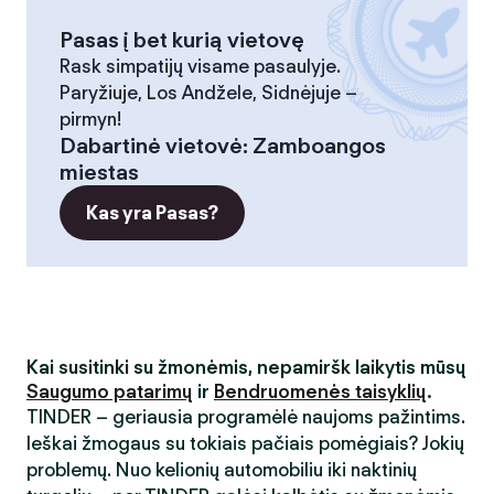
Pasas į bet kurią vietovę
Rask simpatijų visame pasaulyje.
Paryžiuje, Los Andžele, Sidnėjuje –
pirmyn!
Dabartinė vietovė
:
Zamboangos
miestas
Kas yra Pasas?
Kai susitinki su žmonėmis, nepamiršk laikytis mūsų
Saugumo patarimų
ir
Bendruomenės taisyklių
.
TINDER – geriausia programėlė naujoms pažintims.
Ieškai žmogaus su tokiais pačiais pomėgiais? Jokių
problemų. Nuo kelionių automobiliu iki naktinių