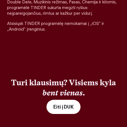
Double Date, Muzikinis režimas, Pasas, Chemija ir kitomis,
programėlė TINDER sukurta megzti ryšius:
neįpareigojančius, rimtus ar kažkur per vidurį.
Atsisiųsk TINDER programėlę nemokamai į „iOS“ ir
„Android“ įrenginius.
Turi klausimų? Visiems kyla
bent vienas
.
Eiti į DUK