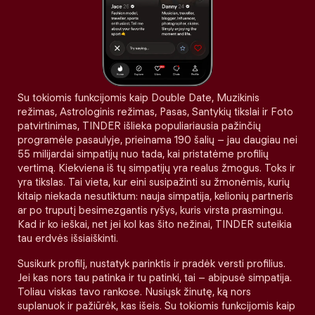
Su tokiomis funkcijomis kaip Double Date, Muzikinis
režimas, Astrologinis režimas, Pasas, Santykių tikslai ir Foto
patvirtinimas, TINDER išlieka populiariausia pažinčių
programėle pasaulyje, prieinama 190 šalių – jau daugiau nei
55 milijardai simpatijų nuo tada, kai pristatėme profilių
vertimą. Kiekviena iš tų simpatijų yra realus žmogus. Toks ir
yra tikslas. Tai vieta, kur eini susipažinti su žmonėmis, kurių
kitaip niekada nesutiktum: nauja simpatija, kelionių partneris
ar po truputį besimezgantis ryšys, kuris virsta prasmingu.
Kad ir ko ieškai, net jei kol kas šito nežinai, TINDER suteikia
tau erdvės išsiaiškinti.
Susikurk profilį, nustatyk parinktis ir pradėk versti profilius.
Jei kas nors tau patinka ir tu patinki, tai – abipusė simpatija.
Toliau viskas tavo rankose. Nusiųsk žinutę, ką nors
suplanuok ir pažiūrėk, kas išeis. Su tokiomis funkcijomis kaip