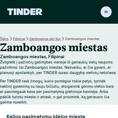
T
I
N
D
E
Šalys
Filipinai
Zamboanga del Sur
Zamboangos miestas
R
Zamboangos miestas
p
a
g
Zamboangos miestas, Filipinai
r
Žvilgtelk į pažinčių galimybes vienoje iš geriausių vietų naujoms
i
pažintims: tai Zamboangos miestas. Nesvarbu, ar čia gyveni, ar
n
planuoji apsilankyti, per TINDER surasi daugybę vietinių netoliese.
d
Per TINDER rask žmogų, kurio pomėgiai tokie patys, tyrinėk
i
naktinį gyvenimą su nauju bičiuliu, atsigaivink gėrimu vietos bare
n
ar pasimėgauk kava per pasimatymą gretimoje kavinėje. Arba
i
pabūk turistu mieste ir atrask, o gal prisimink, ką geriausio čia
s
galima nuveikti.
Kelios pasimatymų idėjos mieste