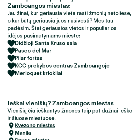
Zamboangos miestas:
Jau žinai, kur geriausia vieta rasti žmonių netoliese,
o kur būtų geriausia juos nusivesti? Mes tau
padėsim. Štai geriausios vietos ir populiarios
idėjos pasimatymams mieste:
Didžioji Santa Kruso sala
Paseo del Mar
Pilar fortas
KCC prekybos centras Zamboangoje
Merloquet kriokliai
Ieškai vienišių? Zamboangos miestas
Vienišių čia ieškantys žmonės taip pat dažnai ieško
ir šiuose miestuose.
Kvezono miestas
Manila