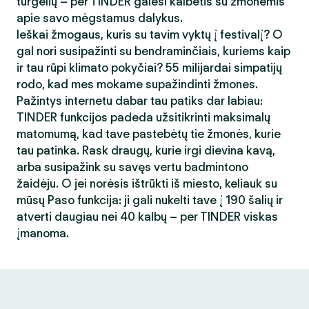
turgelių – per TINDER galėsi kalbėtis su žmonėmis
apie savo mėgstamus dalykus.
Ieškai žmogaus, kuris su tavim vyktų į festivalį? O
gal nori susipažinti su bendraminčiais, kuriems kaip
ir tau rūpi klimato pokyčiai? 55 milijardai simpatijų
rodo, kad mes mokame supažindinti žmones.
Pažintys internetu dabar tau patiks dar labiau:
TINDER funkcijos padeda užsitikrinti maksimalų
matomumą, kad tave pastebėtų tie žmonės, kurie
tau patinka. Rask draugų, kurie irgi dievina kavą,
arba susipažink su savęs vertu badmintono
žaidėju. O jei norėsis ištrūkti iš miesto, keliauk su
mūsų Paso funkcija: ji gali nukelti tave į 190 šalių ir
atverti daugiau nei 40 kalbų – per TINDER viskas
įmanoma.