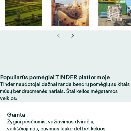
Populiarūs pomėgiai TINDER platformoje
Tinder naudotojai dažnai randa bendrų pomėgių su kitais
mūsų bendruomenės nariais. Štai kelios mėgstamos
veiklos:
Gamta
Žygiai pėsčiomis, važiavimas dviračiu,
vaikščiojimas, buvimas lauke dėl bet kokios