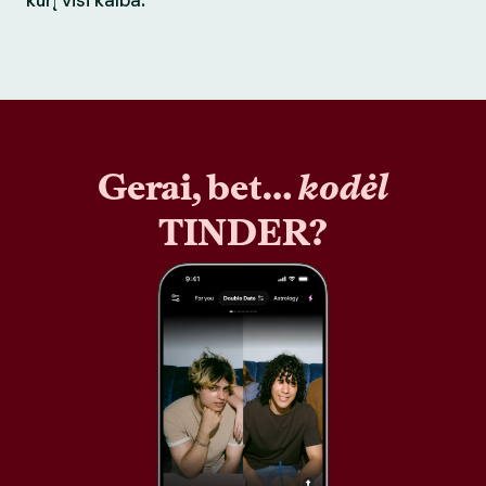
kurį visi kalba.
Gerai, bet…
kodėl
TINDER?