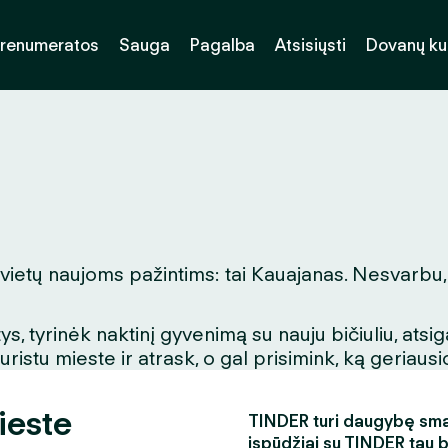
renumeratos
Sauga
Pagalba
Atsisiųsti
Dovanų k
 vietų naujoms pažintims: tai Kauajanas. Nesvarbu, 
, tyrinėk naktinį gyvenimą su nauju bičiuliu, ats
stu mieste ir atrask, o gal prisimink, ką geriausio
ieste
TINDER turi daugybę smagi
įspūdžiai su TINDER tau 