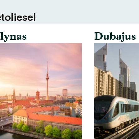
toliese!
lynas
Dubajus