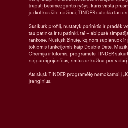
truputį besimezgantis ryšys, kuris virsta prasm
jei kol kas šito nežinai, TINDER suteikia tau erd
Susikurk profilį, nustatyk parinktis ir pradėk ver
tau patinka ir tu patinki, tai – abipusė simpatij
rankose. Nusiųsk žinutę, ką nors suplanuok ir 
tokiomis funkcijomis kaip Double Date, Muziki
Chemija ir kitomis, programėlė TINDER sukurt
neįpareigojančius, rimtus ar kažkur per vidurį.
Atsisiųsk TINDER programėlę nemokamai į „iO
įrenginius.