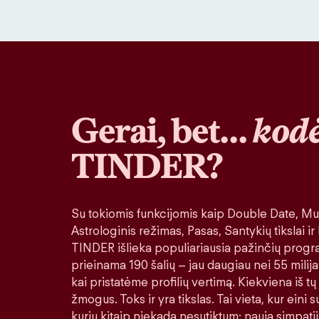
Gerai, bet…
kodė
TINDER?
Su tokiomis funkcijomis kaip Double Date, Muz
Astrologinis režimas, Pasas, Santykių tikslai ir
TINDER išlieka populiariausia pažinčių progr
prieinama 190 šalių – jau daugiau nei 55 milija
kai pristatėme profilių vertimą. Kiekviena iš tų
žmogus. Toks ir yra tikslas. Tai vieta, kur eini
kurių kitaip niekada nesutiktum: nauja simpatij