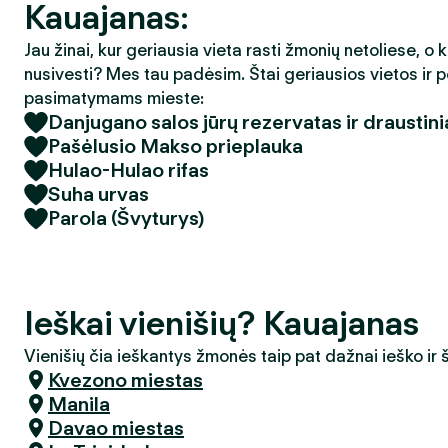
Kauajanas:
Jau žinai, kur geriausia vieta rasti žmonių netoliese, o 
nusivesti? Mes tau padėsim. Štai geriausios vietos ir p
pasimatymams mieste:
Danjugano salos jūrų rezervatas ir draustini
Pašėlusio Makso prieplauka
Hulao-Hulao rifas
Suha urvas
Parola (Švyturys)
Ieškai vienišių? Kauajanas
Vienišių čia ieškantys žmonės taip pat dažnai ieško ir
Kvezono miestas
Manila
Davao miestas