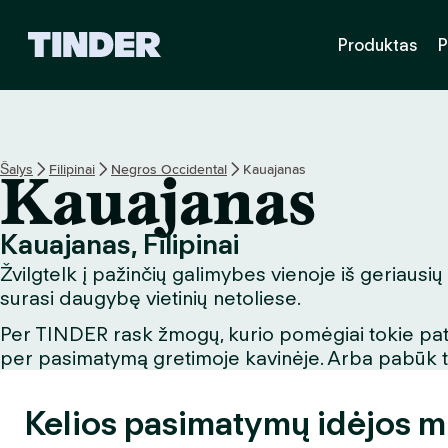
T
Produktas
P
I
N
D
E
R
p
Šalys
Filipinai
Negros Occidental
Kauajanas
Kauajanas
a
g
r
Kauajanas, Filipinai
i
Žvilgtelk į pažinčių galimybes vienoje iš geriausių
n
d
surasi daugybę vietinių netoliese.
i
Per TINDER rask žmogų, kurio pomėgiai tokie patys
n
per pasimatymą gretimoje kavinėje. Arba pabūk turi
i
s
Kelios pasimatymų idėjos m