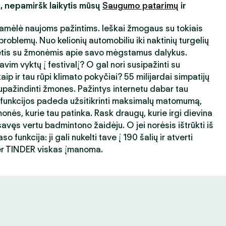
s, nepamiršk laikytis mūsų
Saugumo patarimų
ir
amėlė naujoms pažintims. Ieškai žmogaus su tokiais
roblemų. Nuo kelionių automobiliu iki naktinių turgelių
ėtis su žmonėmis apie savo mėgstamus dalykus.
avim vyktų į festivalį? O gal nori susipažinti su
ip ir tau rūpi klimato pokyčiai? 55 milijardai simpatijų
ažindinti žmones. Pažintys internetu dabar tau
 funkcijos padeda užsitikrinti maksimalų matomumą,
nės, kurie tau patinka. Rask draugų, kurie irgi dievina
avęs vertu badmintono žaidėju. O jei norėsis ištrūkti iš
 funkcija: ji gali nukelti tave į 190 šalių ir atverti
er TINDER viskas įmanoma.