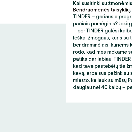
Kai susitinki su žmonėmi
Bendruomenės taisyklių
.
TINDER – geriausia progr
pačiais pomėgiais? Jokių p
– per TINDER galėsi kalb
Ieškai žmogaus, kuris su t
bendraminčiais, kuriems ka
rodo, kad mes mokame sup
patiks dar labiau: TINDER
kad tave pastebėtų tie žmo
kavą, arba susipažink su s
miesto, keliauk su mūsų Paso
daugiau nei 40 kalbų – p