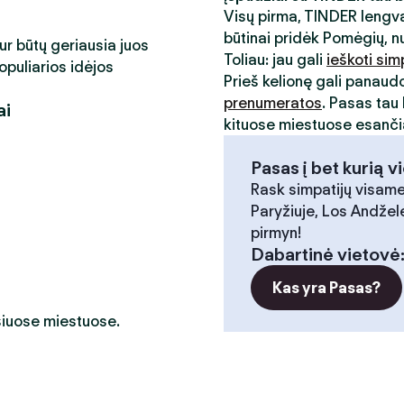
Visų pirma, TINDER lengva
būtinai pridėk Pomėgių, n
kur būtų geriausia juos
Toliau: jau gali
ieškoti sim
opuliarios idėjos
Prieš kelionę gali panaud
prenumeratos
. Pasas tau 
ai
kituose miestuose esančia
Pasas į bet kurią v
Rask simpatijų visame
Paryžiuje, Los Andžele
pirmyn!
Dabartinė vietovė
Kas yra Pasas?
 šiuose miestuose.