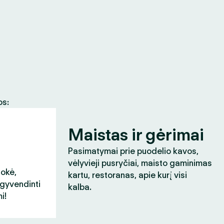
os:
Maistas ir gėrimai
Pasimatymai prie puodelio kavos,
vėlyvieji pusryčiai, maisto gaminimas
aokė,
kartu, restoranas, apie kurį visi
įgyvendinti
kalba.
i!