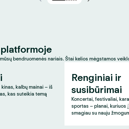
platformoje
 mūsų bendruomenės nariais. Štai kelios mėgstamos veikl
i
Renginiai ir
susibūrimai
 kinas, kalbų mainai – iš
as, kas suteikia temą
Koncertai, festivaliai, kar
sportas – planai, kuriuos 
smagiau su nauju žmogum