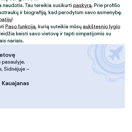
 naudotis. Tau tereikia susikurti
paskyrą
. Prie profilio
uotraukų ir biografiją, kad parodytum savo asmenybę.
patijų
!
oti
Paso funkciją
, kurią suteikia mūsų
aukštesnio lygio
leidžia keisti savo vietovę ir tapti simpatijomis su
is nariais.
ietovę
 pasaulyje.
, Sidnėjuje –
:
Kauajanas