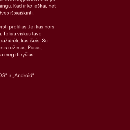
ingu. Kad ir ko ieškai, net
vės išsiaiškinti.
sti profilius. Jei kas nors
a. Toliau viskas tavo
pažiūrėk, kas išeis. Su
nis režimas, Pasas,
a megzti ryšius:
S“ ir „Android“