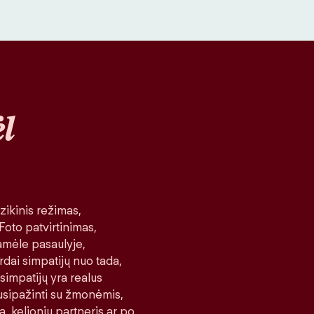
l
ikinis režimas,
 Foto patvirtinimas,
amėle pasaulyje,
rdai simpatijų nuo tada,
 simpatijų yra realus
 susipažinti su žmonėmis,
a, kelionių partneris ar po