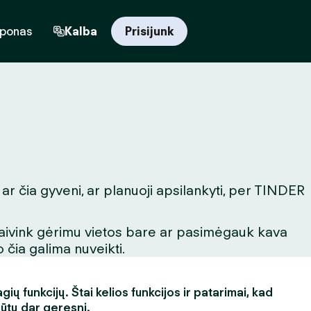
uponas
Kalba
Prisijunk
ar čia gyveni, ar planuoji apsilankyti, per TINDER
igaivink gėrimu vietos bare ar pasimėgauk kava
 čia galima nuveikti.
ų funkcijų. Štai kelios funkcijos ir patarimai, kad
būtų dar geresni.