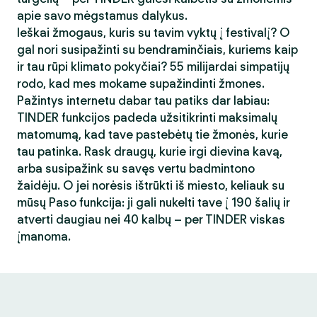
apie savo mėgstamus dalykus.
Ieškai žmogaus, kuris su tavim vyktų į festivalį? O
gal nori susipažinti su bendraminčiais, kuriems kaip
ir tau rūpi klimato pokyčiai? 55 milijardai simpatijų
rodo, kad mes mokame supažindinti žmones.
Pažintys internetu dabar tau patiks dar labiau:
TINDER funkcijos padeda užsitikrinti maksimalų
matomumą, kad tave pastebėtų tie žmonės, kurie
tau patinka. Rask draugų, kurie irgi dievina kavą,
arba susipažink su savęs vertu badmintono
žaidėju. O jei norėsis ištrūkti iš miesto, keliauk su
mūsų Paso funkcija: ji gali nukelti tave į 190 šalių ir
atverti daugiau nei 40 kalbų – per TINDER viskas
įmanoma.