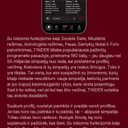
Su tokiomis funkcijomis kaip Double Date, Muzikinis
režimas, Astrologinis režimas, Pasas, Santykių tikslai ir Foto
patvirtinimas, TINDER išlieka populiariausia pažinčių
programėle pasaulyje, prieinama 190 šalių – jau daugiau nei
55 milijardai simpatijų nuo tada, kai pristatėme profilių
vertimą. Kiekviena iš tų simpatijų yra realus žmogus. Toks ir
yra tikslas. Tai vieta, kur eini susipažinti su žmonėmis, kurių
kitaip niekada nesutiktum: nauja simpatija, kelionių partneris
ar po truputį besimezgantis ryšys, kuris virsta prasmingu.
Kad ir ko ieškai, net jei kol kas šito nežinai, TINDER suteikia
tau erdvės išsiaiškinti.
Susikurk profilį, nustatyk parinktis ir pradėk versti profilius.
Jei kas nors tau patinka ir tu patinki, tai – abipusė simpatija.
Toliau viskas tavo rankose. Nusiųsk žinutę, ką nors
suplanuok ir pažiūrėk, kas išeis. Su tokiomis funkcijomis kaip