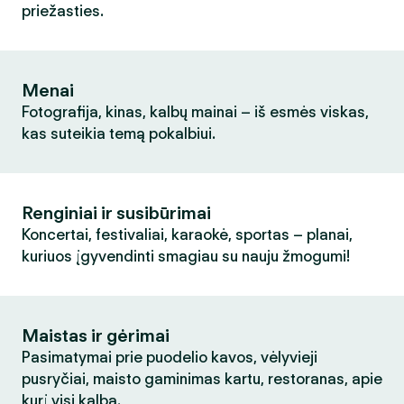
priežasties.
Menai
Fotografija, kinas, kalbų mainai – iš esmės viskas,
kas suteikia temą pokalbiui.
Renginiai ir susibūrimai
Koncertai, festivaliai, karaokė, sportas – planai,
kuriuos įgyvendinti smagiau su nauju žmogumi!
Maistas ir gėrimai
Pasimatymai prie puodelio kavos, vėlyvieji
pusryčiai, maisto gaminimas kartu, restoranas, apie
kurį visi kalba.