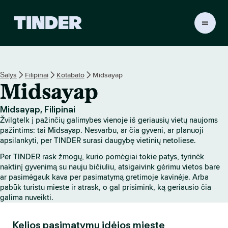
T
I
N
D
E
Šalys
Filipinai
Kotabato
Midsayap
R
Midsayap
p
a
g
Midsayap, Filipinai
r
Žvilgtelk į pažinčių galimybes vienoje iš geriausių vietų naujoms
i
pažintims: tai Midsayap. Nesvarbu, ar čia gyveni, ar planuoji
n
apsilankyti, per TINDER surasi daugybę vietinių netoliese.
d
Per TINDER rask žmogų, kurio pomėgiai tokie patys, tyrinėk
i
naktinį gyvenimą su nauju bičiuliu, atsigaivink gėrimu vietos bare
n
ar pasimėgauk kava per pasimatymą gretimoje kavinėje. Arba
i
pabūk turistu mieste ir atrask, o gal prisimink, ką geriausio čia
s
galima nuveikti.
Kelios pasimatymų idėjos mieste