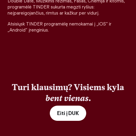
Double Date, Muzikinis režimas, Pasas, Chemija ir kitomis,
programėlė TINDER sukurta megzti ryšius:
neįpareigojančius, rimtus ar kažkur per vidurį.
Atsisiųsk TINDER programėlę nemokamai į „iOS“ ir
„Android“ įrenginius.
Turi klausimų? Visiems kyla
bent vienas
.
Eiti į DUK