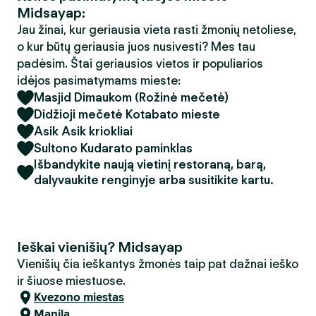
Midsayap:
Jau žinai, kur geriausia vieta rasti žmonių netoliese,
o kur būtų geriausia juos nusivesti? Mes tau
padėsim. Štai geriausios vietos ir populiarios
idėjos pasimatymams mieste:
Masjid Dimaukom (Rožinė mečetė)
Didžioji mečetė Kotabato mieste
Asik Asik kriokliai
Sultono Kudarato paminklas
Išbandykite naują vietinį restoraną, barą,
dalyvaukite renginyje arba susitikite kartu.
Ieškai vienišių? Midsayap
Vienišių čia ieškantys žmonės taip pat dažnai ieško
ir šiuose miestuose.
Kvezono miestas
Manila