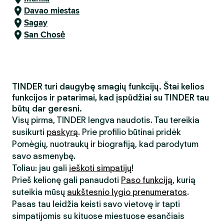
Davao miestas
Sagay
San Chosė
TINDER turi daugybę smagių funkcijų. Štai kelios
funkcijos ir patarimai, kad įspūdžiai su TINDER tau
būtų dar geresni.
Visų pirma, TINDER lengva naudotis. Tau tereikia
susikurti
paskyrą
. Prie profilio būtinai pridėk
Pomėgių, nuotraukų ir biografiją, kad parodytum
savo asmenybę.
Toliau: jau gali
ieškoti simpatijų
!
Prieš kelionę gali panaudoti
Paso funkciją
, kurią
suteikia mūsų
aukštesnio lygio prenumeratos
.
Pasas tau leidžia keisti savo vietovę ir tapti
simpatijomis su kituose miestuose esančiais