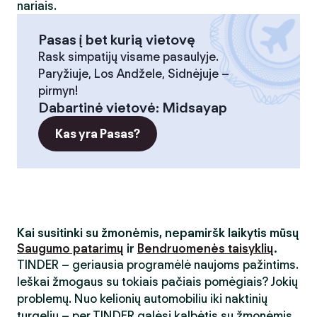
nariais.
Pasas į bet kurią vietovę
Rask simpatijų visame pasaulyje.
Paryžiuje, Los Andžele, Sidnėjuje –
pirmyn!
Dabartinė vietovė
:
Midsayap
Kas yra Pasas?
Kai susitinki su žmonėmis, nepamiršk laikytis mūsų
Saugumo patarimų
ir
Bendruomenės taisyklių
.
TINDER – geriausia programėlė naujoms pažintims.
Ieškai žmogaus su tokiais pačiais pomėgiais? Jokių
problemų. Nuo kelionių automobiliu iki naktinių
turgelių – per TINDER galėsi kalbėtis su žmonėmis