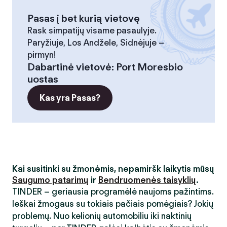
Pasas į bet kurią vietovę
Rask simpatijų visame pasaulyje.
Paryžiuje, Los Andžele, Sidnėjuje –
pirmyn!
Dabartinė vietovė
:
Port Moresbio
uostas
Kas yra Pasas?
Kai susitinki su žmonėmis, nepamiršk laikytis mūsų
Saugumo patarimų
ir
Bendruomenės taisyklių
.
TINDER – geriausia programėlė naujoms pažintims.
Ieškai žmogaus su tokiais pačiais pomėgiais? Jokių
problemų. Nuo kelionių automobiliu iki naktinių