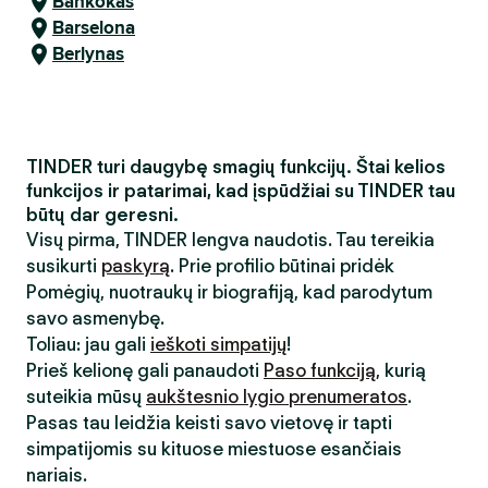
Bankokas
Barselona
Berlynas
TINDER turi daugybę smagių funkcijų. Štai kelios
funkcijos ir patarimai, kad įspūdžiai su TINDER tau
būtų dar geresni.
Visų pirma, TINDER lengva naudotis. Tau tereikia
susikurti
paskyrą
. Prie profilio būtinai pridėk
Pomėgių, nuotraukų ir biografiją, kad parodytum
savo asmenybę.
Toliau: jau gali
ieškoti simpatijų
!
Prieš kelionę gali panaudoti
Paso funkciją
, kurią
suteikia mūsų
aukštesnio lygio prenumeratos
.
Pasas tau leidžia keisti savo vietovę ir tapti
simpatijomis su kituose miestuose esančiais
nariais.