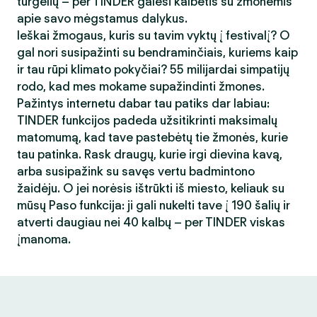
turgelių – per TINDER galėsi kalbėtis su žmonėmis
apie savo mėgstamus dalykus.
Ieškai žmogaus, kuris su tavim vyktų į festivalį? O
gal nori susipažinti su bendraminčiais, kuriems kaip
ir tau rūpi klimato pokyčiai? 55 milijardai simpatijų
rodo, kad mes mokame supažindinti žmones.
Pažintys internetu dabar tau patiks dar labiau:
TINDER funkcijos padeda užsitikrinti maksimalų
matomumą, kad tave pastebėtų tie žmonės, kurie
tau patinka. Rask draugų, kurie irgi dievina kavą,
arba susipažink su savęs vertu badmintono
žaidėju. O jei norėsis ištrūkti iš miesto, keliauk su
mūsų Paso funkcija: ji gali nukelti tave į 190 šalių ir
atverti daugiau nei 40 kalbų – per TINDER viskas
įmanoma.