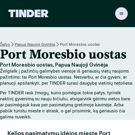
T
I
N
D
E
Šalys
Papua Naujoji Gvinėja
Port Moresbio uostas
R
Port Moresbio uostas
p
a
g
Port Moresbio uostas, Papua Naujoji Gvinėja
r
Žvilgtelk į pažinčių galimybes vienoje iš geriausių vietų naujoms
i
pažintims: tai Port Moresbio uostas. Nesvarbu, ar čia gyveni, ar
n
planuoji apsilankyti, per TINDER surasi daugybę vietinių netoliese.
d
Per TINDER rask žmogų, kurio pomėgiai tokie patys, tyrinėk
i
naktinį gyvenimą su nauju bičiuliu, atsigaivink gėrimu vietos bare
n
ar pasimėgauk kava per pasimatymą gretimoje kavinėje. Arba
i
pabūk turistu mieste ir atrask, o gal prisimink, ką geriausio čia
s
galima nuveikti.
Kelios pasimatymų idėjos mieste Port