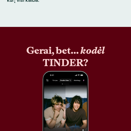
kurį visi kalba.
Gerai, bet…
kodėl
TINDER?