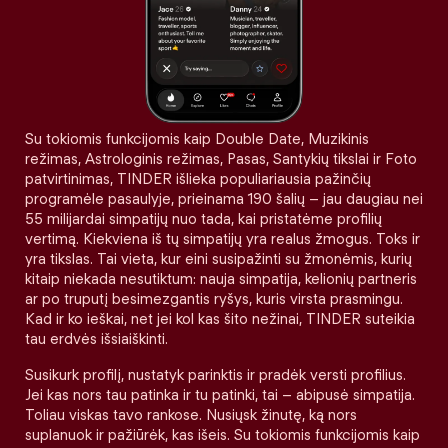
Su tokiomis funkcijomis kaip Double Date, Muzikinis
režimas, Astrologinis režimas, Pasas, Santykių tikslai ir Foto
patvirtinimas, TINDER išlieka populiariausia pažinčių
programėle pasaulyje, prieinama 190 šalių – jau daugiau nei
55 milijardai simpatijų nuo tada, kai pristatėme profilių
vertimą. Kiekviena iš tų simpatijų yra realus žmogus. Toks ir
yra tikslas. Tai vieta, kur eini susipažinti su žmonėmis, kurių
kitaip niekada nesutiktum: nauja simpatija, kelionių partneris
ar po truputį besimezgantis ryšys, kuris virsta prasmingu.
Kad ir ko ieškai, net jei kol kas šito nežinai, TINDER suteikia
tau erdvės išsiaiškinti.
Susikurk profilį, nustatyk parinktis ir pradėk versti profilius.
Jei kas nors tau patinka ir tu patinki, tai – abipusė simpatija.
Toliau viskas tavo rankose. Nusiųsk žinutę, ką nors
suplanuok ir pažiūrėk, kas išeis. Su tokiomis funkcijomis kaip