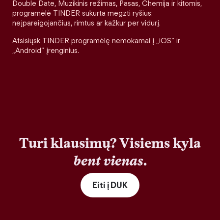
Double Date, Muzikinis režimas, Pasas, Chemija ir kitomis,
programėlė TINDER sukurta megzti ryšius:
neįpareigojančius, rimtus ar kažkur per vidurį.
Atsisiųsk TINDER programėlę nemokamai į „iOS“ ir
„Android“ įrenginius.
Turi klausimų? Visiems kyla
bent vienas
.
Eiti į DUK