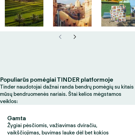
Populiarūs pomėgiai TINDER platformoje
Tinder naudotojai dažnai randa bendrų pomėgių su kitais
mūsų bendruomenės nariais. Štai kelios mėgstamos
veiklos:
Gamta
Žygiai pėsčiomis, važiavimas dviračiu,
vaikščiojimas, buvimas lauke dėl bet kokios