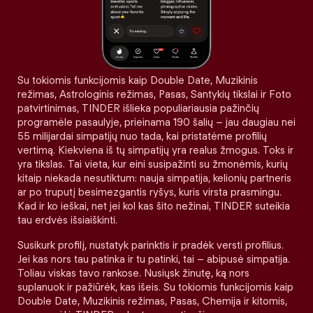
Su tokiomis funkcijomis kaip Double Date, Muzikinis
režimas, Astrologinis režimas, Pasas, Santykių tikslai ir Foto
patvirtinimas, TINDER išlieka populiariausia pažinčių
programėle pasaulyje, prieinama 190 šalių – jau daugiau nei
55 milijardai simpatijų nuo tada, kai pristatėme profilių
vertimą. Kiekviena iš tų simpatijų yra realus žmogus. Toks ir
yra tikslas. Tai vieta, kur eini susipažinti su žmonėmis, kurių
kitaip niekada nesutiktum: nauja simpatija, kelionių partneris
ar po truputį besimezgantis ryšys, kuris virsta prasmingu.
Kad ir ko ieškai, net jei kol kas šito nežinai, TINDER suteikia
tau erdvės išsiaiškinti.
Susikurk profilį, nustatyk parinktis ir pradėk versti profilius.
Jei kas nors tau patinka ir tu patinki, tai – abipusė simpatija.
Toliau viskas tavo rankose. Nusiųsk žinutę, ką nors
suplanuok ir pažiūrėk, kas išeis. Su tokiomis funkcijomis kaip
Double Date, Muzikinis režimas, Pasas, Chemija ir kitomis,