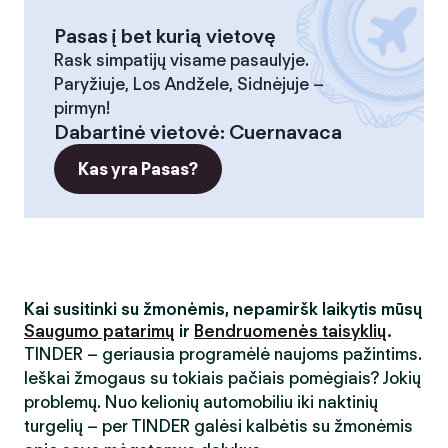
Pasas į bet kurią vietovę
Rask simpatijų visame pasaulyje.
Paryžiuje, Los Andžele, Sidnėjuje –
pirmyn!
Dabartinė vietovė
:
Cuernavaca
Kas yra Pasas?
Kai susitinki su žmonėmis, nepamiršk laikytis mūsų
Saugumo patarimų
ir
Bendruomenės taisyklių
.
TINDER – geriausia programėlė naujoms pažintims.
Ieškai žmogaus su tokiais pačiais pomėgiais? Jokių
problemų. Nuo kelionių automobiliu iki naktinių
turgelių – per TINDER galėsi kalbėtis su žmonėmis