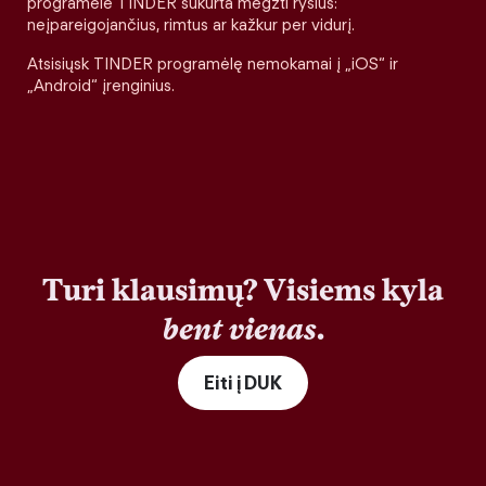
programėlė TINDER sukurta megzti ryšius:
neįpareigojančius, rimtus ar kažkur per vidurį.
Atsisiųsk TINDER programėlę nemokamai į „iOS“ ir
„Android“ įrenginius.
Turi klausimų? Visiems kyla
bent vienas
.
Eiti į DUK