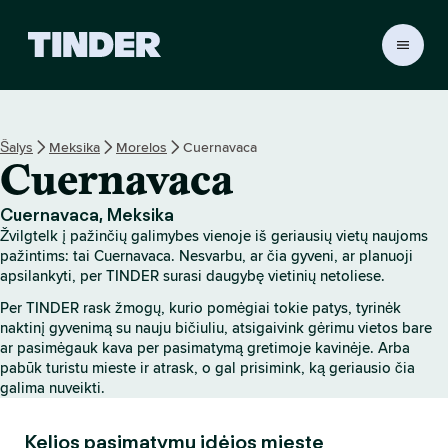
T
I
N
D
E
Šalys
Meksika
Morelos
Cuernavaca
R
Cuernavaca
p
a
g
Cuernavaca, Meksika
r
Žvilgtelk į pažinčių galimybes vienoje iš geriausių vietų naujoms
i
pažintims: tai Cuernavaca. Nesvarbu, ar čia gyveni, ar planuoji
n
apsilankyti, per TINDER surasi daugybę vietinių netoliese.
d
Per TINDER rask žmogų, kurio pomėgiai tokie patys, tyrinėk
i
naktinį gyvenimą su nauju bičiuliu, atsigaivink gėrimu vietos bare
n
ar pasimėgauk kava per pasimatymą gretimoje kavinėje. Arba
i
pabūk turistu mieste ir atrask, o gal prisimink, ką geriausio čia
s
galima nuveikti.
Kelios pasimatymų idėjos mieste