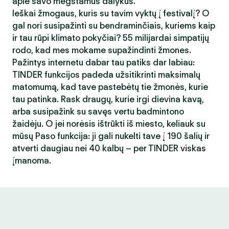
apie savo mėgstamus dalykus.
Ieškai žmogaus, kuris su tavim vyktų į festivalį? O
gal nori susipažinti su bendraminčiais, kuriems kaip
ir tau rūpi klimato pokyčiai? 55 milijardai simpatijų
rodo, kad mes mokame supažindinti žmones.
Pažintys internetu dabar tau patiks dar labiau:
TINDER funkcijos padeda užsitikrinti maksimalų
matomumą, kad tave pastebėtų tie žmonės, kurie
tau patinka. Rask draugų, kurie irgi dievina kavą,
arba susipažink su savęs vertu badmintono
žaidėju. O jei norėsis ištrūkti iš miesto, keliauk su
mūsų Paso funkcija: ji gali nukelti tave į 190 šalių ir
atverti daugiau nei 40 kalbų – per TINDER viskas
įmanoma.