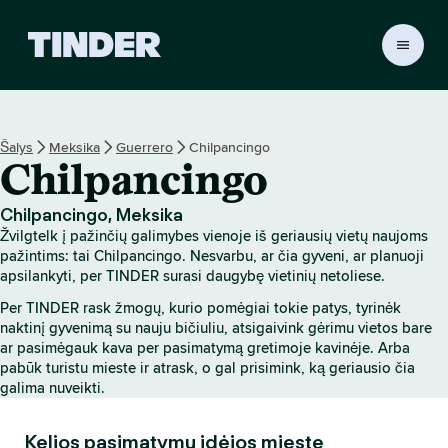
T
I
N
D
E
Šalys
Meksika
Guerrero
Chilpancingo
R
Chilpancingo
p
a
g
Chilpancingo, Meksika
r
Žvilgtelk į pažinčių galimybes vienoje iš geriausių vietų naujoms
i
pažintims: tai Chilpancingo. Nesvarbu, ar čia gyveni, ar planuoji
n
apsilankyti, per TINDER surasi daugybę vietinių netoliese.
d
Per TINDER rask žmogų, kurio pomėgiai tokie patys, tyrinėk
i
naktinį gyvenimą su nauju bičiuliu, atsigaivink gėrimu vietos bare
n
ar pasimėgauk kava per pasimatymą gretimoje kavinėje. Arba
i
pabūk turistu mieste ir atrask, o gal prisimink, ką geriausio čia
s
galima nuveikti.
Kelios pasimatymų idėjos mieste