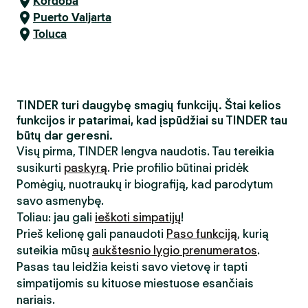
Kordoba
Puerto Valjarta
Toluca
TINDER turi daugybę smagių funkcijų. Štai kelios
funkcijos ir patarimai, kad įspūdžiai su TINDER tau
būtų dar geresni.
Visų pirma, TINDER lengva naudotis. Tau tereikia
susikurti
paskyrą
. Prie profilio būtinai pridėk
Pomėgių, nuotraukų ir biografiją, kad parodytum
savo asmenybę.
Toliau: jau gali
ieškoti simpatijų
!
Prieš kelionę gali panaudoti
Paso funkciją
, kurią
suteikia mūsų
aukštesnio lygio prenumeratos
.
Pasas tau leidžia keisti savo vietovę ir tapti
simpatijomis su kituose miestuose esančiais
nariais.