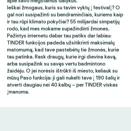
apie savo mėgstamus dalykus.
Ieškai žmogaus, kuris su tavim vyktų į festivalį? O
gal nori susipažinti su bendraminčiais, kuriems kaip
ir tau rūpi klimato pokyčiai? 55 milijardai simpatijų
rodo, kad mes mokame supažindinti žmones.
Pažintys internetu dabar tau patiks dar labiau:
TINDER funkcijos padeda užsitikrinti maksimalų
matomumą, kad tave pastebėtų tie žmonės, kurie
tau patinka. Rask draugų, kurie irgi dievina kavą,
arba susipažink su savęs vertu badmintono
žaidėju. O jei norėsis ištrūkti iš miesto, keliauk su
mūsų Paso funkcija: ji gali nukelti tave į 190 šalių ir
atverti daugiau nei 40 kalbų – per TINDER viskas
įmanoma.