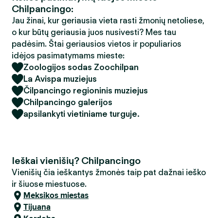
Chilpancingo:
Jau žinai, kur geriausia vieta rasti žmonių netoliese,
o kur būtų geriausia juos nusivesti? Mes tau
padėsim. Štai geriausios vietos ir populiarios
idėjos pasimatymams mieste:
Zoologijos sodas Zoochilpan
La Avispa muziejus
Čilpancingo regioninis muziejus
Chilpancingo galerijos
apsilankyti vietiniame turguje.
Ieškai vienišių? Chilpancingo
Vienišių čia ieškantys žmonės taip pat dažnai ieško
ir šiuose miestuose.
Meksikos miestas
Tijuana