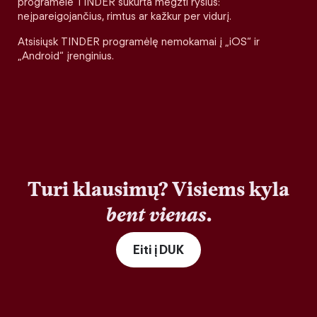
programėlė TINDER sukurta megzti ryšius:
neįpareigojančius, rimtus ar kažkur per vidurį.
Atsisiųsk TINDER programėlę nemokamai į „iOS“ ir
„Android“ įrenginius.
Turi klausimų? Visiems kyla
bent vienas
.
Eiti į DUK