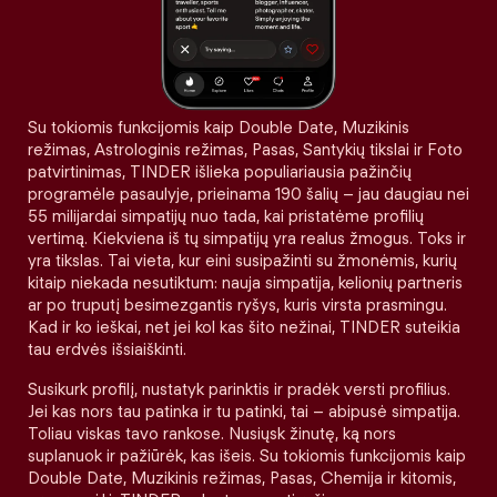
Su tokiomis funkcijomis kaip Double Date, Muzikinis
režimas, Astrologinis režimas, Pasas, Santykių tikslai ir Foto
patvirtinimas, TINDER išlieka populiariausia pažinčių
programėle pasaulyje, prieinama 190 šalių – jau daugiau nei
55 milijardai simpatijų nuo tada, kai pristatėme profilių
vertimą. Kiekviena iš tų simpatijų yra realus žmogus. Toks ir
yra tikslas. Tai vieta, kur eini susipažinti su žmonėmis, kurių
kitaip niekada nesutiktum: nauja simpatija, kelionių partneris
ar po truputį besimezgantis ryšys, kuris virsta prasmingu.
Kad ir ko ieškai, net jei kol kas šito nežinai, TINDER suteikia
tau erdvės išsiaiškinti.
Susikurk profilį, nustatyk parinktis ir pradėk versti profilius.
Jei kas nors tau patinka ir tu patinki, tai – abipusė simpatija.
Toliau viskas tavo rankose. Nusiųsk žinutę, ką nors
suplanuok ir pažiūrėk, kas išeis. Su tokiomis funkcijomis kaip
Double Date, Muzikinis režimas, Pasas, Chemija ir kitomis,