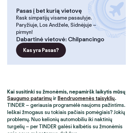
Pasas į bet kurią vietovę
Rask simpatijų visame pasaulyje.
Paryžiuje, Los Andžele, Sidnėjuje –
pirmyn!
Dabartinė vietovė
:
Chilpancingo
Kas yra Pasas?
Kai susitinki su žmonėmis, nepamiršk laikytis mūsų
Saugumo patarimų
ir
Bendruomenės taisyklių
.
TINDER – geriausia programėlė naujoms pažintims.
Ieškai žmogaus su tokiais pačiais pomėgiais? Jokių
problemų. Nuo kelionių automobiliu iki naktinių
turgelių – per TINDER galėsi kalbėtis su žmonėmis