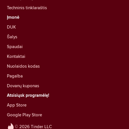
Techninis tinklaraštis
Įmonė
DUK
Šalys
Spaudai
Kontaktai
Nuolaidos kodas
Pagalba
Dovanų kuponas
Atsisiųsk programėlę!
App Store
Google Play Store
© 2026 Tinder LLC