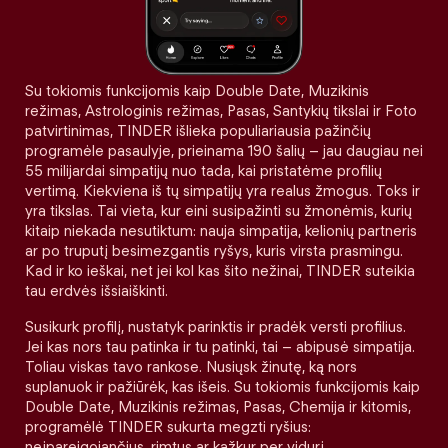
Su tokiomis funkcijomis kaip Double Date, Muzikinis
režimas, Astrologinis režimas, Pasas, Santykių tikslai ir Foto
patvirtinimas, TINDER išlieka populiariausia pažinčių
programėle pasaulyje, prieinama 190 šalių – jau daugiau nei
55 milijardai simpatijų nuo tada, kai pristatėme profilių
vertimą. Kiekviena iš tų simpatijų yra realus žmogus. Toks ir
yra tikslas. Tai vieta, kur eini susipažinti su žmonėmis, kurių
kitaip niekada nesutiktum: nauja simpatija, kelionių partneris
ar po truputį besimezgantis ryšys, kuris virsta prasmingu.
Kad ir ko ieškai, net jei kol kas šito nežinai, TINDER suteikia
tau erdvės išsiaiškinti.
Susikurk profilį, nustatyk parinktis ir pradėk versti profilius.
Jei kas nors tau patinka ir tu patinki, tai – abipusė simpatija.
Toliau viskas tavo rankose. Nusiųsk žinutę, ką nors
suplanuok ir pažiūrėk, kas išeis. Su tokiomis funkcijomis kaip
Double Date, Muzikinis režimas, Pasas, Chemija ir kitomis,
programėlė TINDER sukurta megzti ryšius:
neįpareigojančius, rimtus ar kažkur per vidurį.