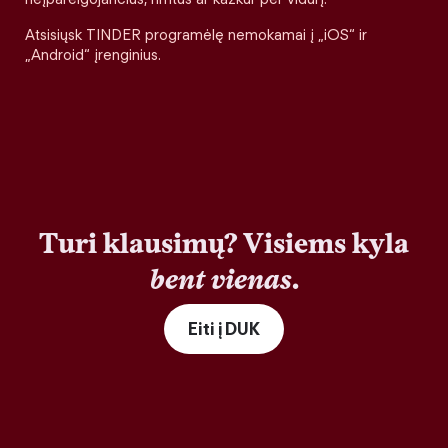
Atsisiųsk TINDER programėlę nemokamai į „iOS“ ir
„Android“ įrenginius.
Turi klausimų? Visiems kyla
bent vienas
.
Eiti į DUK