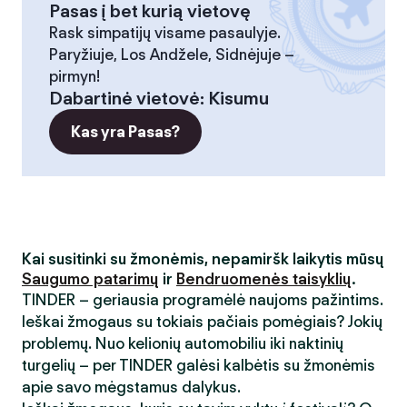
Pasas į bet kurią vietovę
Rask simpatijų visame pasaulyje.
Paryžiuje, Los Andžele, Sidnėjuje –
pirmyn!
Dabartinė vietovė
:
Kisumu
Kas yra Pasas?
Kai susitinki su žmonėmis, nepamiršk laikytis mūsų
Saugumo patarimų
ir
Bendruomenės taisyklių
.
TINDER – geriausia programėlė naujoms pažintims.
Ieškai žmogaus su tokiais pačiais pomėgiais? Jokių
problemų. Nuo kelionių automobiliu iki naktinių
turgelių – per TINDER galėsi kalbėtis su žmonėmis
apie savo mėgstamus dalykus.