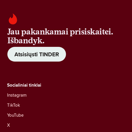
Jau pakankamai prisiskaitei.
Išbandyk.
Atsisiųsti TINDER
Socialiniai tinklai
Instagram
TikTok
YouTube
X