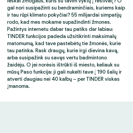
Ieškai žmogaus, kuris su tavim vyktų į festivalį? O
gal nori susipažinti su bendraminčiais, kuriems kaip
ir tau rūpi klimato pokyčiai? 55 milijardai simpatijų
rodo, kad mes mokame supažindinti žmones.
Pažintys internetu dabar tau patiks dar labiau:
TINDER funkcijos padeda užsitikrinti maksimalų
matomumą, kad tave pastebėtų tie žmonės, kurie
tau patinka. Rask draugų, kurie irgi dievina kavą,
arba susipažink su savęs vertu badmintono
žaidėju. O jei norėsis ištrūkti iš miesto, keliauk su
mūsų Paso funkcija: ji gali nukelti tave į 190 šalių ir
atverti daugiau nei 40 kalbų – per TINDER viskas
įmanoma.