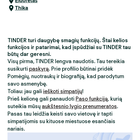
Eldoretas
Thika
TINDER turi daugybę smagių funkcijų. Štai kelios
funkcijos ir patarimai, kad įspūdžiai su TINDER tau
būtų dar geresni.
Visų pirma, TINDER lengva naudotis. Tau tereikia
susikurti
paskyrą
. Prie profilio būtinai pridėk
Pomėgių, nuotraukų ir biografiją, kad parodytum
savo asmenybę.
Toliau: jau gali
ieškoti simpatijų
!
Prieš kelionę gali panaudoti
Paso funkciją
, kurią
suteikia mūsų
aukštesnio lygio prenumeratos
.
Pasas tau leidžia keisti savo vietovę ir tapti
simpatijomis su kituose miestuose esančiais
nariais.