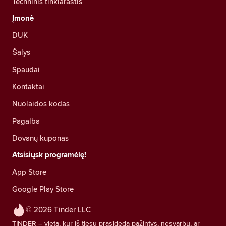
Techninis tinklaraštis
Įmonė
DUK
Šalys
Spaudai
Kontaktai
Nuolaidos kodas
Pagalba
Dovanų kuponas
Atsisiųsk programėlę!
App Store
Google Play Store
© 2026 Tinder LLC
TINDER – vieta, kur iš tiesų prasideda pažintys, nesvarbu, ar