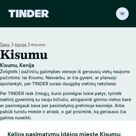
T
I
N
D
E
Šalys
Kenija
Kisumu
R
Kisumu
p
a
g
Kisumu, Kenija
r
Žvilgtelk į pažinčių galimybes vienoje iš geriausių vietų naujoms
i
pažintims: tai Kisumu. Nesvarbu, ar čia gyveni, ar planuoji
n
apsilankyti, per TINDER surasi daugybę vietinių netoliese.
d
Per TINDER rask žmogų, kurio pomėgiai tokie patys, tyrinėk
i
naktinį gyvenimą su nauju bičiuliu, atsigaivink gėrimu vietos bare
n
ar pasimėgauk kava per pasimatymą gretimoje kavinėje. Arba
i
pabūk turistu mieste ir atrask, o gal prisimink, ką geriausio čia
s
galima nuveikti.
Kelios pasimatymų idėjos mieste Kisumu: