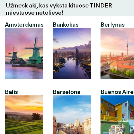
Užmesk akį, kas vyksta kituose TINDER
miestuose netoliese!
Amsterdamas
Bankokas
Berlynas
Balis
Barselona
Buenos Airė