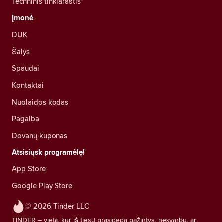
Techninis tinklaraštis
Įmonė
DUK
Šalys
Spaudai
Kontaktai
Nuolaidos kodas
Pagalba
Dovanų kuponas
Atsisiųsk programėlę!
App Store
Google Play Store
© 2026 Tinder LLC
TINDER – vieta, kur iš tiesų prasideda pažintys, nesvarbu, ar