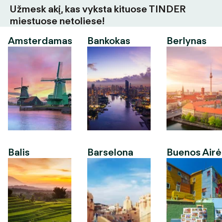
Užmesk akį, kas vyksta kituose TINDER
miestuose netoliese!
Amsterdamas
Bankokas
Berlynas
Balis
Barselona
Buenos Airė