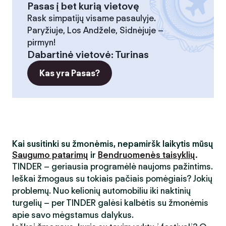
Pasas į bet kurią vietovę
Rask simpatijų visame pasaulyje.
Paryžiuje, Los Andžele, Sidnėjuje –
pirmyn!
Dabartinė vietovė
:
Turinas
Kas yra Pasas?
Kai susitinki su žmonėmis, nepamiršk laikytis mūsų
Saugumo patarimų
ir
Bendruomenės taisyklių
.
TINDER – geriausia programėlė naujoms pažintims.
Ieškai žmogaus su tokiais pačiais pomėgiais? Jokių
problemų. Nuo kelionių automobiliu iki naktinių
turgelių – per TINDER galėsi kalbėtis su žmonėmis
apie savo mėgstamus dalykus.