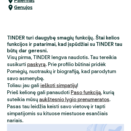
Palermas
Genujos
TINDER turi daugybę smagių funkcijų. Štai kelios
funkcijos ir patarimai, kad įspūdžiai su TINDER tau
būtų dar geresni.
Visų pirma, TINDER lengva naudotis. Tau tereikia
susikurti
paskyrą
. Prie profilio būtinai pridėk
Pomėgių, nuotraukų ir biografiją, kad parodytum
savo asmenybę.
Toliau: jau gali
ieškoti simpatijų
!
Prieš kelionę gali panaudoti
Paso funkciją
, kurią
suteikia mūsų
aukštesnio lygio prenumeratos
.
Pasas tau leidžia keisti savo vietovę ir tapti
simpatijomis su kituose miestuose esančiais
nariais.