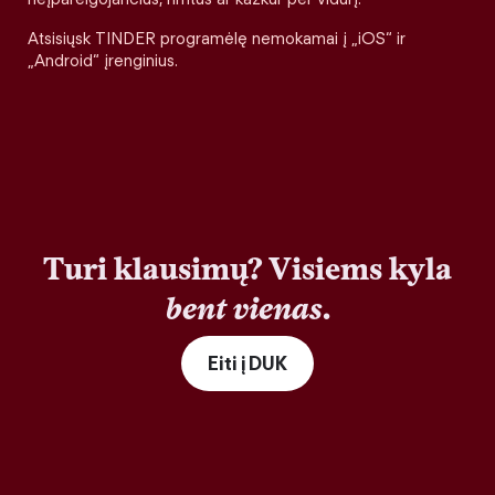
Atsisiųsk TINDER programėlę nemokamai į „iOS“ ir
„Android“ įrenginius.
Turi klausimų? Visiems kyla
bent vienas
.
Eiti į DUK