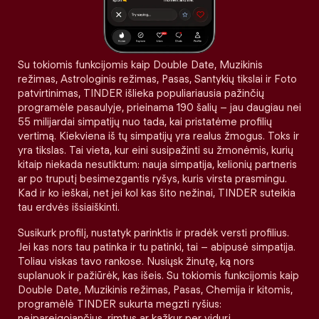
Su tokiomis funkcijomis kaip Double Date, Muzikinis
režimas, Astrologinis režimas, Pasas, Santykių tikslai ir Foto
patvirtinimas, TINDER išlieka populiariausia pažinčių
programėle pasaulyje, prieinama 190 šalių – jau daugiau nei
55 milijardai simpatijų nuo tada, kai pristatėme profilių
vertimą. Kiekviena iš tų simpatijų yra realus žmogus. Toks ir
yra tikslas. Tai vieta, kur eini susipažinti su žmonėmis, kurių
kitaip niekada nesutiktum: nauja simpatija, kelionių partneris
ar po truputį besimezgantis ryšys, kuris virsta prasmingu.
Kad ir ko ieškai, net jei kol kas šito nežinai, TINDER suteikia
tau erdvės išsiaiškinti.
Susikurk profilį, nustatyk parinktis ir pradėk versti profilius.
Jei kas nors tau patinka ir tu patinki, tai – abipusė simpatija.
Toliau viskas tavo rankose. Nusiųsk žinutę, ką nors
suplanuok ir pažiūrėk, kas išeis. Su tokiomis funkcijomis kaip
Double Date, Muzikinis režimas, Pasas, Chemija ir kitomis,
programėlė TINDER sukurta megzti ryšius:
neįpareigojančius, rimtus ar kažkur per vidurį.