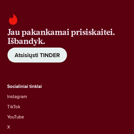
Jau pakankamai prisiskaitei.
Išbandyk.
Atsisiųsti TINDER
Socialiniai tinklai
Instagram
TikTok
YouTube
X