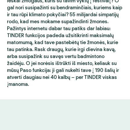
Ieškai žmogaus, kuris su tavim vyktų į festivalį? O
gal nori susipažinti su bendraminčiais, kuriems kaip
ir tau rūpi klimato pokyčiai? 55 milijardai simpatijų
rodo, kad mes mokame supažindinti žmones.
Pažintys internetu dabar tau patiks dar labiau:
TINDER funkcijos padeda užsitikrinti maksimalų
matomumą, kad tave pastebėtų tie žmonės, kurie
tau patinka. Rask draugų, kurie irgi dievina kavą,
arba susipažink su savęs vertu badmintono
žaidėju. O jei norėsis ištrūkti iš miesto, keliauk su
mūsų Paso funkcija: ji gali nukelti tave į 190 šalių ir
atverti daugiau nei 40 kalbų – per TINDER viskas
įmanoma.