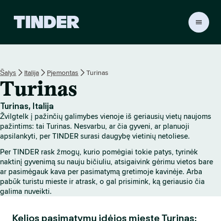
T
I
N
D
E
Šalys
Italija
Pjemontas
Turinas
R
Turinas
p
a
g
Turinas, Italija
r
Žvilgtelk į pažinčių galimybes vienoje iš geriausių vietų naujoms
i
pažintims: tai Turinas. Nesvarbu, ar čia gyveni, ar planuoji
n
apsilankyti, per TINDER surasi daugybę vietinių netoliese.
d
Per TINDER rask žmogų, kurio pomėgiai tokie patys, tyrinėk
i
naktinį gyvenimą su nauju bičiuliu, atsigaivink gėrimu vietos bare
n
ar pasimėgauk kava per pasimatymą gretimoje kavinėje. Arba
i
pabūk turistu mieste ir atrask, o gal prisimink, ką geriausio čia
s
galima nuveikti.
Kelios pasimatymų idėjos mieste Turinas: