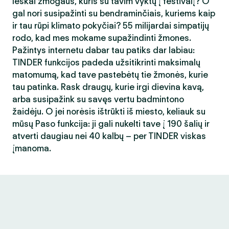
Ieškai žmogaus, kuris su tavim vyktų į festivalį? O
gal nori susipažinti su bendraminčiais, kuriems kaip
ir tau rūpi klimato pokyčiai? 55 milijardai simpatijų
rodo, kad mes mokame supažindinti žmones.
Pažintys internetu dabar tau patiks dar labiau:
TINDER funkcijos padeda užsitikrinti maksimalų
matomumą, kad tave pastebėtų tie žmonės, kurie
tau patinka. Rask draugų, kurie irgi dievina kavą,
arba susipažink su savęs vertu badmintono
žaidėju. O jei norėsis ištrūkti iš miesto, keliauk su
mūsų Paso funkcija: ji gali nukelti tave į 190 šalių ir
atverti daugiau nei 40 kalbų – per TINDER viskas
įmanoma.