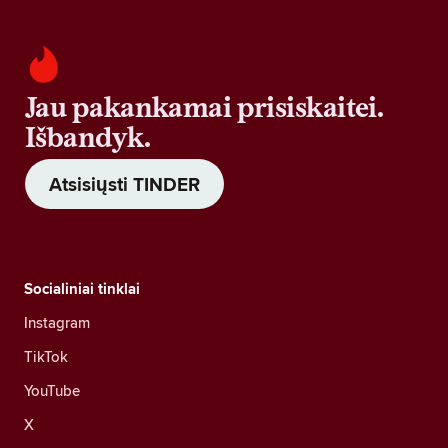
Jau pakankamai prisiskaitei.
Išbandyk.
Atsisiųsti TINDER
Socialiniai tinklai
Instagram
TikTok
YouTube
X