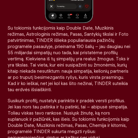
Su tokiomis funkcijomis kaip Double Date, Muzikinis
režimas, Astrologinis režimas, Pasas, Santykių tikslai ir Foto
patvirtinimas, TINDER išlieka populiariausia pažinčių
programėle pasaulyje, prieinama 190 šalių – jau daugiau nei
55 milijardai simpatijų nuo tada, kai pristatėme profilių
vertimą. Kiekviena iš tų simpatijų yra realus žmogus. Toks ir
yra tikslas. Tai vieta, kur eini susipažinti su žmonėmis, kurių
kitaip niekada nesutiktum: nauja simpatija, kelionių partneris
ar po truputį besimezgantis ryšys, kuris virsta prasmingu.
Kad ir ko ieškai, net jei kol kas šito nežinai, TINDER suteikia
tau erdvės išsiaiškinti.
Susikurk profilį, nustatyk parinktis ir pradėk versti profilius.
Jei kas nors tau patinka ir tu patinki, tai – abipusė simpatija.
Toliau viskas tavo rankose. Nusiųsk žinutę, ką nors
suplanuok ir pažiūrėk, kas išeis. Su tokiomis funkcijomis kaip
Double Date, Muzikinis režimas, Pasas, Chemija ir kitomis,
programėlė TINDER sukurta megzti ryšius:
neįpareigojančius, rimtus ar kažkur per vidurį.