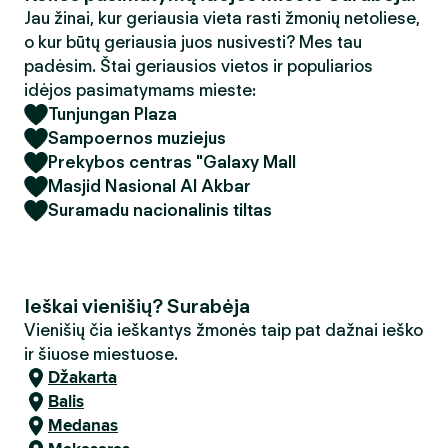
Jau žinai, kur geriausia vieta rasti žmonių netoliese,
o kur būtų geriausia juos nusivesti? Mes tau
padėsim. Štai geriausios vietos ir populiarios
idėjos pasimatymams mieste:
Tunjungan Plaza
Sampoernos muziejus
Prekybos centras "Galaxy Mall
Masjid Nasional Al Akbar
Suramadu nacionalinis tiltas
Ieškai vienišių? Surabėja
Vienišių čia ieškantys žmonės taip pat dažnai ieško
ir šiuose miestuose.
Džakarta
Balis
Medanas