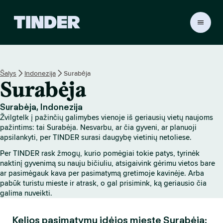
T
I
N
D
E
Šalys
Indonezija
Surabėja
R
Surabėja
p
a
g
Surabėja, Indonezija
r
Žvilgtelk į pažinčių galimybes vienoje iš geriausių vietų naujoms
i
pažintims: tai Surabėja. Nesvarbu, ar čia gyveni, ar planuoji
n
apsilankyti, per TINDER surasi daugybę vietinių netoliese.
d
Per TINDER rask žmogų, kurio pomėgiai tokie patys, tyrinėk
i
naktinį gyvenimą su nauju bičiuliu, atsigaivink gėrimu vietos bare
n
ar pasimėgauk kava per pasimatymą gretimoje kavinėje. Arba
i
pabūk turistu mieste ir atrask, o gal prisimink, ką geriausio čia
s
galima nuveikti.
Kelios pasimatymų idėjos mieste Surabėja: