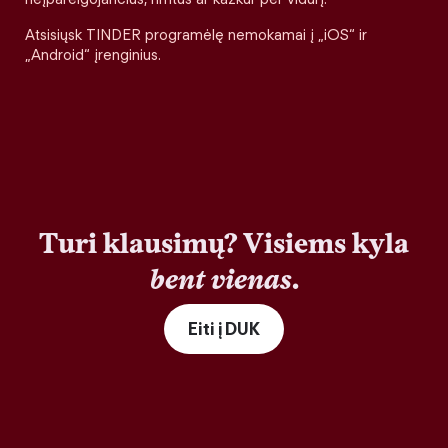
Atsisiųsk TINDER programėlę nemokamai į „iOS“ ir
„Android“ įrenginius.
Turi klausimų? Visiems kyla
bent vienas
.
Eiti į DUK