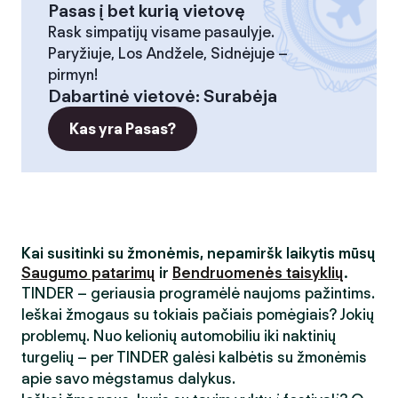
Pasas į bet kurią vietovę
Rask simpatijų visame pasaulyje.
Paryžiuje, Los Andžele, Sidnėjuje –
pirmyn!
Dabartinė vietovė
:
Surabėja
Kas yra Pasas?
Kai susitinki su žmonėmis, nepamiršk laikytis mūsų
Saugumo patarimų
ir
Bendruomenės taisyklių
.
TINDER – geriausia programėlė naujoms pažintims.
Ieškai žmogaus su tokiais pačiais pomėgiais? Jokių
problemų. Nuo kelionių automobiliu iki naktinių
turgelių – per TINDER galėsi kalbėtis su žmonėmis
apie savo mėgstamus dalykus.