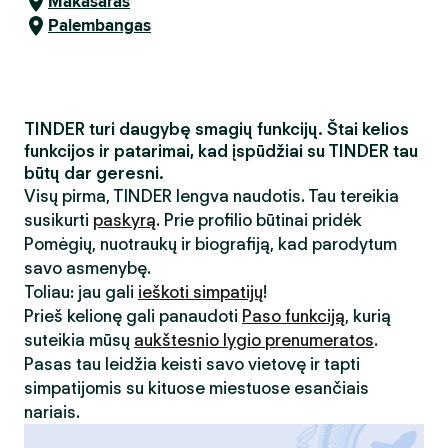
Makasaras
Palembangas
TINDER turi daugybę smagių funkcijų. Štai kelios
funkcijos ir patarimai, kad įspūdžiai su TINDER tau
būtų dar geresni.
Visų pirma, TINDER lengva naudotis. Tau tereikia
susikurti
paskyrą
. Prie profilio būtinai pridėk
Pomėgių, nuotraukų ir biografiją, kad parodytum
savo asmenybę.
Toliau: jau gali
ieškoti simpatijų
!
Prieš kelionę gali panaudoti
Paso funkciją
, kurią
suteikia mūsų
aukštesnio lygio prenumeratos
.
Pasas tau leidžia keisti savo vietovę ir tapti
simpatijomis su kituose miestuose esančiais
nariais.