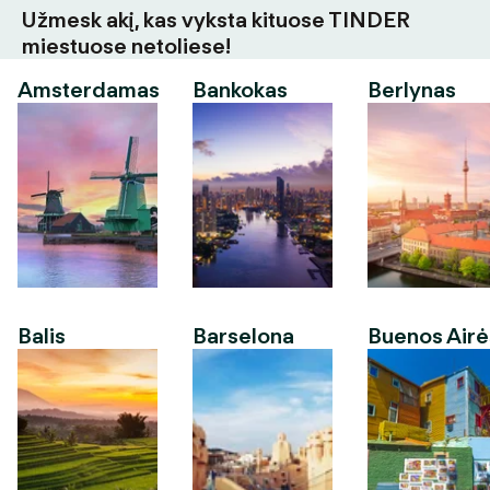
Užmesk akį, kas vyksta kituose TINDER
miestuose netoliese!
Amsterdamas
Bankokas
Berlynas
Balis
Barselona
Buenos Airė