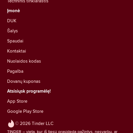
Techninis tinklaraštis
Įmonė
DUK
Šalys
Spaudai
Kontaktai
Nuolaidos kodas
Pagalba
Dovanų kuponas
Atsisiųsk programėlę!
App Store
Google Play Store
© 2026 Tinder LLC
TINDER – vieta, kur iš tiesų prasideda pažintys, nesvarbu, ar