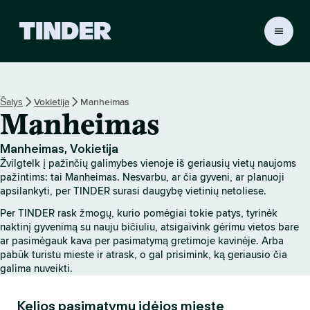
T
I
N
D
E
Šalys
Vokietija
Manheimas
R
Manheimas
p
a
g
Manheimas, Vokietija
r
Žvilgtelk į pažinčių galimybes vienoje iš geriausių vietų naujoms
i
pažintims: tai Manheimas. Nesvarbu, ar čia gyveni, ar planuoji
n
apsilankyti, per TINDER surasi daugybę vietinių netoliese.
d
Per TINDER rask žmogų, kurio pomėgiai tokie patys, tyrinėk
i
naktinį gyvenimą su nauju bičiuliu, atsigaivink gėrimu vietos bare
n
ar pasimėgauk kava per pasimatymą gretimoje kavinėje. Arba
i
pabūk turistu mieste ir atrask, o gal prisimink, ką geriausio čia
s
galima nuveikti.
Kelios pasimatymų idėjos mieste