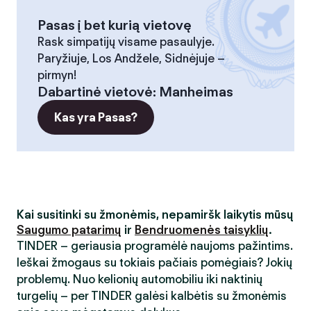
Pasas į bet kurią vietovę
Rask simpatijų visame pasaulyje.
Paryžiuje, Los Andžele, Sidnėjuje –
pirmyn!
Dabartinė vietovė
:
Manheimas
Kas yra Pasas?
Kai susitinki su žmonėmis, nepamiršk laikytis mūsų
Saugumo patarimų
ir
Bendruomenės taisyklių
.
TINDER – geriausia programėlė naujoms pažintims.
Ieškai žmogaus su tokiais pačiais pomėgiais? Jokių
problemų. Nuo kelionių automobiliu iki naktinių
turgelių – per TINDER galėsi kalbėtis su žmonėmis