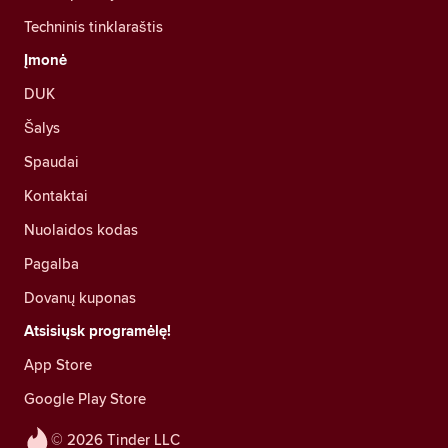
Techninis tinklaraštis
Įmonė
DUK
Šalys
Spaudai
Kontaktai
Nuolaidos kodas
Pagalba
Dovanų kuponas
Atsisiųsk programėlę!
App Store
Google Play Store
© 2026 Tinder LLC