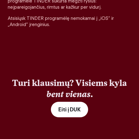
programėlė TINDER sukurta megzti ryšius:
neįpareigojančius, rimtus ar kažkur per vidurį.
Atsisiųsk TINDER programėlę nemokamai į „iOS“ ir
„Android“ įrenginius.
Turi klausimų? Visiems kyla
bent vienas
.
Eiti į DUK