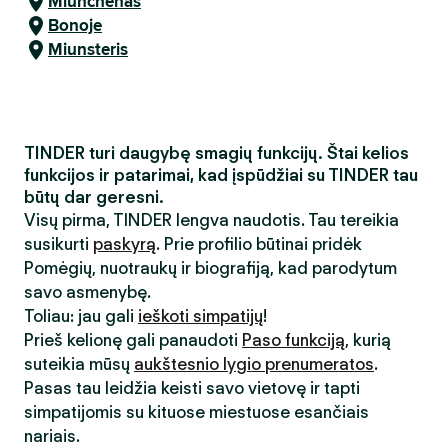
Miunchenas
Bonoje
Miunsteris
TINDER turi daugybę smagių funkcijų. Štai kelios
funkcijos ir patarimai, kad įspūdžiai su TINDER tau
būtų dar geresni.
Visų pirma, TINDER lengva naudotis. Tau tereikia
susikurti
paskyrą
. Prie profilio būtinai pridėk
Pomėgių, nuotraukų ir biografiją, kad parodytum
savo asmenybę.
Toliau: jau gali
ieškoti simpatijų
!
Prieš kelionę gali panaudoti
Paso funkciją
, kurią
suteikia mūsų
aukštesnio lygio prenumeratos
.
Pasas tau leidžia keisti savo vietovę ir tapti
simpatijomis su kituose miestuose esančiais
nariais.