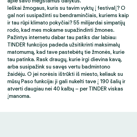
apie savo mėgstamus dalykus.
Ieškai žmogaus, kuris su tavim vyktų į festivalį? O
gal nori susipažinti su bendraminčiais, kuriems kaip
ir tau rūpi klimato pokyčiai? 55 milijardai simpatijų
rodo, kad mes mokame supažindinti žmones.
Pažintys internetu dabar tau patiks dar labiau:
TINDER funkcijos padeda užsitikrinti maksimalų
matomumą, kad tave pastebėtų tie žmonės, kurie
tau patinka. Rask draugų, kurie irgi dievina kavą,
arba susipažink su savęs vertu badmintono
žaidėju. O jei norėsis ištrūkti iš miesto, keliauk su
mūsų Paso funkcija: ji gali nukelti tave į 190 šalių ir
atverti daugiau nei 40 kalbų – per TINDER viskas
įmanoma.