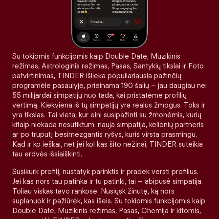
Su tokiomis funkcijomis kaip Double Date, Muzikinis
režimas, Astrologinis režimas, Pasas, Santykių tikslai ir Foto
patvirtinimas, TINDER išlieka populiariausia pažinčių
programėle pasaulyje, prieinama 190 šalių – jau daugiau nei
55 milijardai simpatijų nuo tada, kai pristatėme profilių
vertimą. Kiekviena iš tų simpatijų yra realus žmogus. Toks ir
yra tikslas. Tai vieta, kur eini susipažinti su žmonėmis, kurių
kitaip niekada nesutiktum: nauja simpatija, kelionių partneris
ar po truputį besimezgantis ryšys, kuris virsta prasmingu.
Kad ir ko ieškai, net jei kol kas šito nežinai, TINDER suteikia
tau erdvės išsiaiškinti.
Susikurk profilį, nustatyk parinktis ir pradėk versti profilius.
Jei kas nors tau patinka ir tu patinki, tai – abipusė simpatija.
Toliau viskas tavo rankose. Nusiųsk žinutę, ką nors
suplanuok ir pažiūrėk, kas išeis. Su tokiomis funkcijomis kaip
Double Date, Muzikinis režimas, Pasas, Chemija ir kitomis,