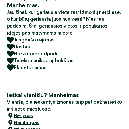
Manheimas:
Jau žinai, kur geriausia vieta rasti žmonių netoliese,
o kur būtų geriausia juos nusivesti? Mes tau
padėsim. Štai geriausios vietos ir populiarios
idėjos pasimatymams mieste:
Jungbušo rajonas
Uostas
Herzogenriedpark
Telekomunikacijų bokštas
Planetariumas
Ieškai vienišių? Manheimas
Vienišių čia ieškantys žmonės taip pat dažnai ieško
ir šiuose miestuose.
Berlynas
Hamburgas