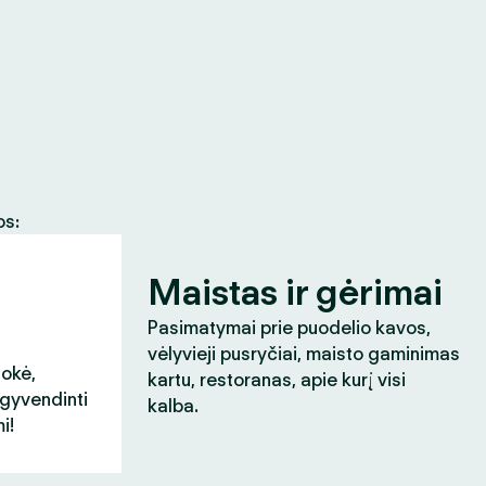
os:
Maistas ir gėrimai
Pasimatymai prie puodelio kavos,
vėlyvieji pusryčiai, maisto gaminimas
aokė,
kartu, restoranas, apie kurį visi
įgyvendinti
kalba.
i!