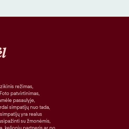
l
ikinis režimas,
 Foto patvirtinimas,
amėle pasaulyje,
rdai simpatijų nuo tada,
 simpatijų yra realus
 susipažinti su žmonėmis,
a, kelionių partneris ar po