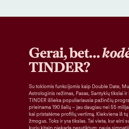
Gerai, bet…
kodė
TINDER?
Su tokiomis funkcijomis kaip Double Date, Muz
Astrologinis režimas, Pasas, Santykių tikslai ir
TINDER išlieka populiariausia pažinčių progr
prieinama 190 šalių – jau daugiau nei 55 milija
kai pristatėme profilių vertimą. Kiekviena iš tų
žmogus. Toks ir yra tikslas. Tai vieta, kur eini
kurių kitaip niekada nesutiktum: nauja simpatij