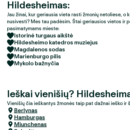
Hildesheimas:
Jau žinai, kur geriausia vieta rasti žmonių netoliese, o 
nusivesti? Mes tau padėsim. Štai geriausios vietos ir p
pasimatymams mieste:
Istorinė turgaus aikštė
Hildesheimo katedros muziejus
Magdalenos sodas
Marienburgo pilis
Mykolo bažnyčia
Ieškai vienišių? Hildesheim
Vienišių čia ieškantys žmonės taip pat dažnai ieško ir
Berlynas
Hamburgas
Miunchenas