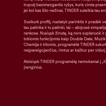
truputį besimezgantis ryšys, kuris virsta prasm
jei kol kas šito nežinai, TINDER suteikia tau erd
Susikurk profilį, nustatyk parinktis ir pradėk ver
tau patinka ir tu patinki, tai – abipusė simpatij
rankose. Nusiųsk žinutę, ką nors suplanuok ir 
tokiomis funkcijomis kaip Double Date, Muziki
Chemija ir kitomis, programėlė TINDER sukurt
neįpareigojančius, rimtus ar kažkur per vidurį.
Atsisiųsk TINDER programėlę nemokamai į „iO
įrenginius.