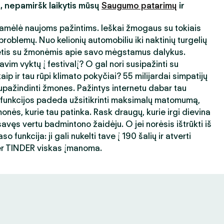
s, nepamiršk laikytis mūsų
Saugumo patarimų
ir
amėlė naujoms pažintims. Ieškai žmogaus su tokiais
roblemų. Nuo kelionių automobiliu iki naktinių turgelių
ėtis su žmonėmis apie savo mėgstamus dalykus.
avim vyktų į festivalį? O gal nori susipažinti su
ip ir tau rūpi klimato pokyčiai? 55 milijardai simpatijų
ažindinti žmones. Pažintys internetu dabar tau
 funkcijos padeda užsitikrinti maksimalų matomumą,
nės, kurie tau patinka. Rask draugų, kurie irgi dievina
avęs vertu badmintono žaidėju. O jei norėsis ištrūkti iš
 funkcija: ji gali nukelti tave į 190 šalių ir atverti
er TINDER viskas įmanoma.