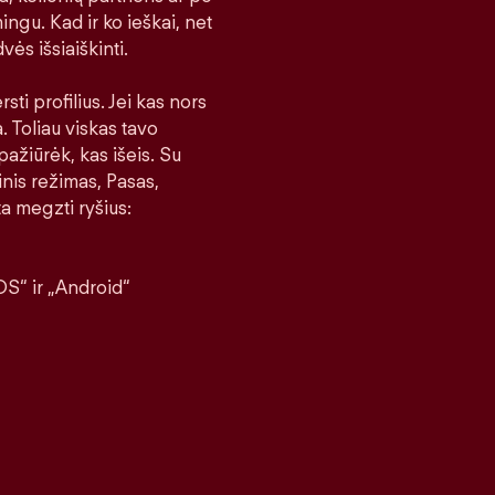
ingu. Kad ir ko ieškai, net
vės išsiaiškinti.
sti profilius. Jei kas nors
a. Toliau viskas tavo
pažiūrėk, kas išeis. Su
nis režimas, Pasas,
a megzti ryšius:
S“ ir „Android“