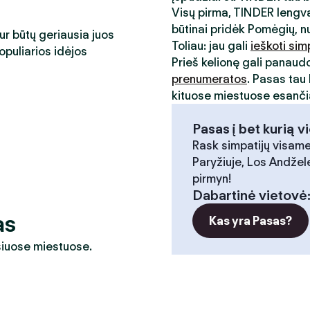
Visų pirma, TINDER lengva
būtinai pridėk Pomėgių, n
kur būtų geriausia juos
Toliau: jau gali
ieškoti sim
opuliarios idėjos
Prieš kelionę gali panaud
prenumeratos
. Pasas tau 
kituose miestuose esančia
Pasas į bet kurią v
Rask simpatijų visame
Paryžiuje, Los Andžele
pirmyn!
Dabartinė vietovė
as
Kas yra Pasas?
 šiuose miestuose.