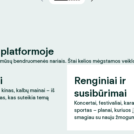
platformoje
 mūsų bendruomenės nariais. Štai kelios mėgstamos veikl
i
Renginiai ir
susibūrimai
 kinas, kalbų mainai – iš
as, kas suteikia temą
Koncertai, festivaliai, kar
sportas – planai, kuriuos 
smagiau su nauju žmogum