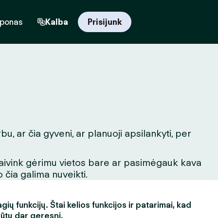
uponas
Kalba
Prisijunk
u, ar čia gyveni, ar planuoji apsilankyti, per
igaivink gėrimu vietos bare ar pasimėgauk kava
 čia galima nuveikti.
ų funkcijų. Štai kelios funkcijos ir patarimai, kad
būtų dar geresni.