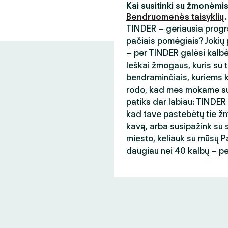
Kai susitinki su žmonėmi
Bendruomenės taisyklių
.
TINDER – geriausia progr
pačiais pomėgiais? Jokių p
– per TINDER galėsi kalb
Ieškai žmogaus, kuris su t
bendraminčiais, kuriems ka
rodo, kad mes mokame sup
patiks dar labiau: TINDER
kad tave pastebėtų tie žmo
kavą, arba susipažink su s
miesto, keliauk su mūsų Paso
daugiau nei 40 kalbų – p