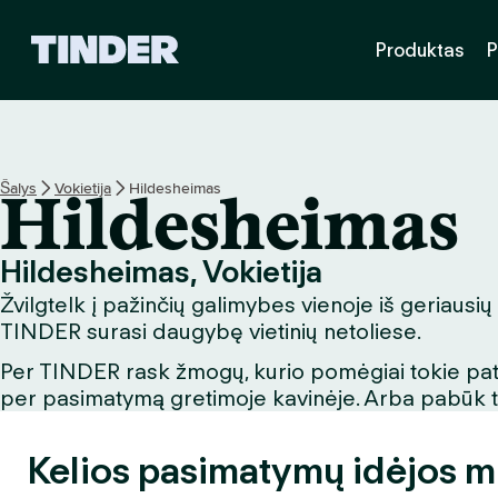
T
Produktas
P
I
N
D
E
R
p
Šalys
Vokietija
Hildesheimas
Hildesheimas
a
g
r
Hildesheimas, Vokietija
i
Žvilgtelk į pažinčių galimybes vienoje iš geriausių
n
d
TINDER surasi daugybę vietinių netoliese.
i
Per TINDER rask žmogų, kurio pomėgiai tokie patys
n
per pasimatymą gretimoje kavinėje. Arba pabūk turi
i
s
Kelios pasimatymų idėjos m