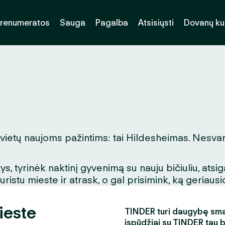
renumeratos
Sauga
Pagalba
Atsisiųsti
Dovanų k
 vietų naujoms pažintims: tai Hildesheimas. Nesvarb
, tyrinėk naktinį gyvenimą su nauju bičiuliu, ats
stu mieste ir atrask, o gal prisimink, ką geriausio
ieste
TINDER turi daugybę smagi
įspūdžiai su TINDER tau 