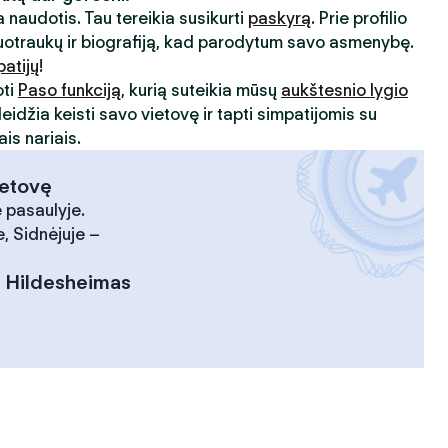
 naudotis. Tau tereikia susikurti
paskyrą
. Prie profilio
uotraukų ir biografiją, kad parodytum savo asmenybę.
patijų
!
oti
Paso funkciją
, kurią suteikia mūsų
aukštesnio lygio
leidžia keisti savo vietovę ir tapti simpatijomis su
is nariais.
ietovę
 pasaulyje.
, Sidnėjuje –
:
Hildesheimas