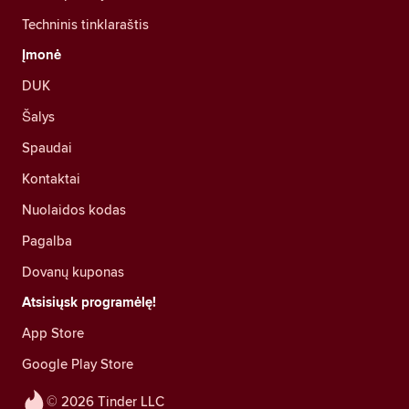
Techninis tinklaraštis
Įmonė
DUK
Šalys
Spaudai
Kontaktai
Nuolaidos kodas
Pagalba
Dovanų kuponas
Atsisiųsk programėlę!
App Store
Google Play Store
© 2026 Tinder LLC