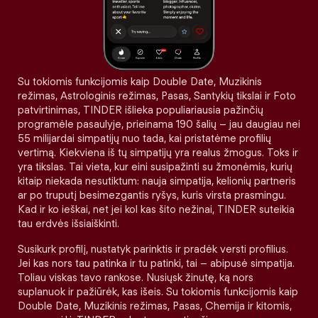
Su tokiomis funkcijomis kaip Double Date, Muzikinis
režimas, Astrologinis režimas, Pasas, Santykių tikslai ir Foto
patvirtinimas, TINDER išlieka populiariausia pažinčių
programėle pasaulyje, prieinama 190 šalių – jau daugiau nei
55 milijardai simpatijų nuo tada, kai pristatėme profilių
vertimą. Kiekviena iš tų simpatijų yra realus žmogus. Toks ir
yra tikslas. Tai vieta, kur eini susipažinti su žmonėmis, kurių
kitaip niekada nesutiktum: nauja simpatija, kelionių partneris
ar po truputį besimezgantis ryšys, kuris virsta prasmingu.
Kad ir ko ieškai, net jei kol kas šito nežinai, TINDER suteikia
tau erdvės išsiaiškinti.
Susikurk profilį, nustatyk parinktis ir pradėk versti profilius.
Jei kas nors tau patinka ir tu patinki, tai – abipusė simpatija.
Toliau viskas tavo rankose. Nusiųsk žinutę, ką nors
suplanuok ir pažiūrėk, kas išeis. Su tokiomis funkcijomis kaip
Double Date, Muzikinis režimas, Pasas, Chemija ir kitomis,