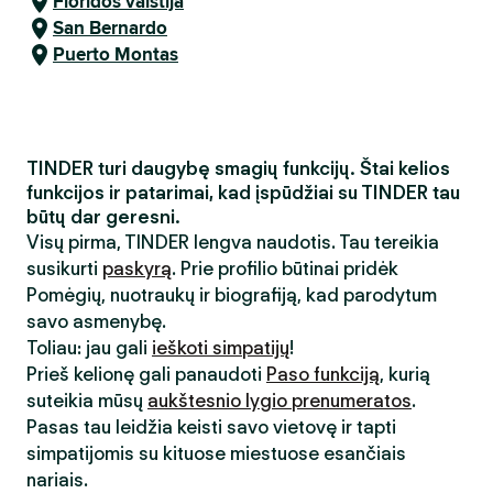
Floridos valstija
San Bernardo
Puerto Montas
TINDER turi daugybę smagių funkcijų. Štai kelios
funkcijos ir patarimai, kad įspūdžiai su TINDER tau
būtų dar geresni.
Visų pirma, TINDER lengva naudotis. Tau tereikia
susikurti
paskyrą
. Prie profilio būtinai pridėk
Pomėgių, nuotraukų ir biografiją, kad parodytum
savo asmenybę.
Toliau: jau gali
ieškoti simpatijų
!
Prieš kelionę gali panaudoti
Paso funkciją
, kurią
suteikia mūsų
aukštesnio lygio prenumeratos
.
Pasas tau leidžia keisti savo vietovę ir tapti
simpatijomis su kituose miestuose esančiais
nariais.