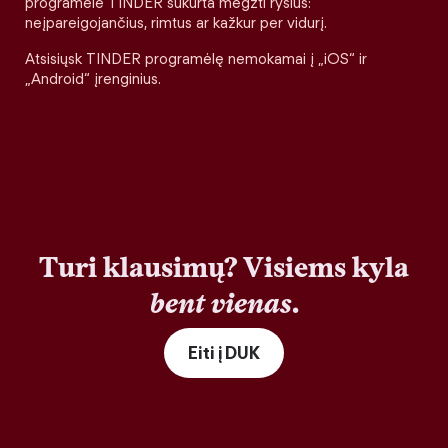
programėlė TINDER sukurta megzti ryšius:
neįpareigojančius, rimtus ar kažkur per vidurį.
Atsisiųsk TINDER programėlę nemokamai į „iOS“ ir
„Android“ įrenginius.
Turi klausimų? Visiems kyla
bent vienas
.
Eiti į DUK