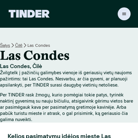
T
I
N
D
E
Šalys
Čilė
Las Condes
R
Las Condes
p
a
g
Las Condes, Čilė
r
Žvilgtelk į pažinčių galimybes vienoje iš geriausių vietų naujoms
i
pažintims: tai Las Condes. Nesvarbu, ar čia gyveni, ar planuoji
n
apsilankyti, per TINDER surasi daugybę vietinių netoliese.
d
Per TINDER rask žmogų, kurio pomėgiai tokie patys, tyrinėk
i
naktinį gyvenimą su nauju bičiuliu, atsigaivink gėrimu vietos bare
n
ar pasimėgauk kava per pasimatymą gretimoje kavinėje. Arba
i
pabūk turistu mieste ir atrask, o gal prisimink, ką geriausio čia
s
galima nuveikti.
Kelios pasimatymų idėjos mieste Las