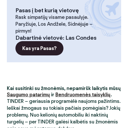
Pasas į bet kurią vietovę
Rask simpatijų visame pasaulyje.
Paryžiuje, Los Andžele, Sidnėjuje –
pirmyn!
Dabartinė vietovė
:
Las Condes
Kas yra Pasas?
Kai susitinki su žmonėmis, nepamiršk laikytis mūsų
Saugumo patarimų
ir
Bendruomenės taisyklių
.
TINDER – geriausia programėlė naujoms pažintims.
Ieškai žmogaus su tokiais pačiais pomėgiais? Jokių
problemų. Nuo kelionių automobiliu iki naktinių
turgelių – per TINDER galėsi kalbėtis su žmonėmis