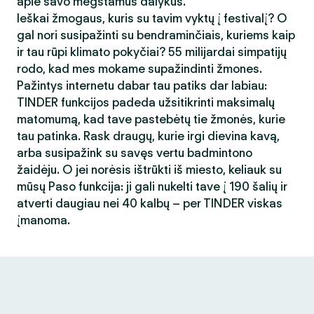
apie savo mėgstamus dalykus.
Ieškai žmogaus, kuris su tavim vyktų į festivalį? O
gal nori susipažinti su bendraminčiais, kuriems kaip
ir tau rūpi klimato pokyčiai? 55 milijardai simpatijų
rodo, kad mes mokame supažindinti žmones.
Pažintys internetu dabar tau patiks dar labiau:
TINDER funkcijos padeda užsitikrinti maksimalų
matomumą, kad tave pastebėtų tie žmonės, kurie
tau patinka. Rask draugų, kurie irgi dievina kavą,
arba susipažink su savęs vertu badmintono
žaidėju. O jei norėsis ištrūkti iš miesto, keliauk su
mūsų Paso funkcija: ji gali nukelti tave į 190 šalių ir
atverti daugiau nei 40 kalbų – per TINDER viskas
įmanoma.