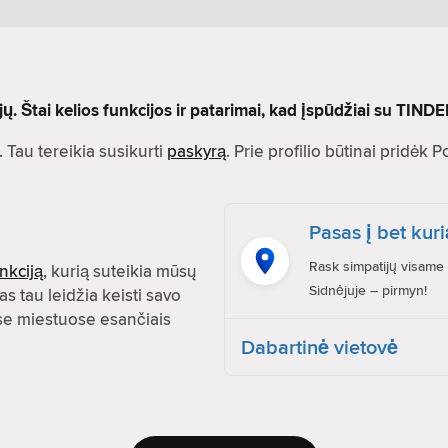
 Štai kelios funkcijos ir patarimai, kad įspūdžiai su TINDE
 Tau tereikia susikurti
paskyrą
. Prie profilio būtinai pridėk 
Pasas į bet kuri
Rask simpatijų visame 
nkciją
, kurią suteikia mūsų
Sidnėjuje – pirmyn!
as tau leidžia keisti savo
uose miestuose esančiais
Dabartinė vietovė