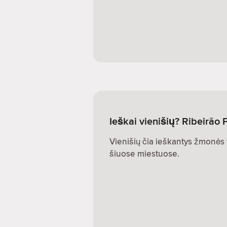
Ieškai vienišių? Ribeirão 
Vienišių čia ieškantys žmonės t
šiuose miestuose.