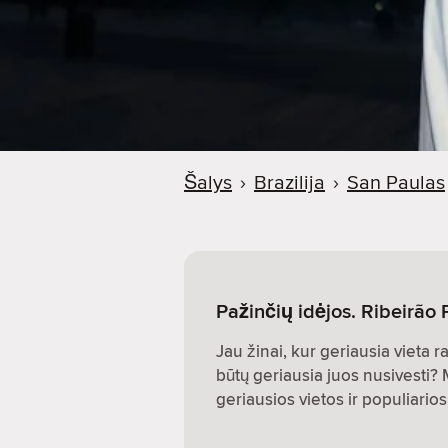
Šalys
›
Brazilija
›
San Paulas
Pažinčių idėjos. Ribeirão P
Jau žinai, kur geriausia vieta r
būtų geriausia juos nusivesti?
geriausios vietos ir populiari