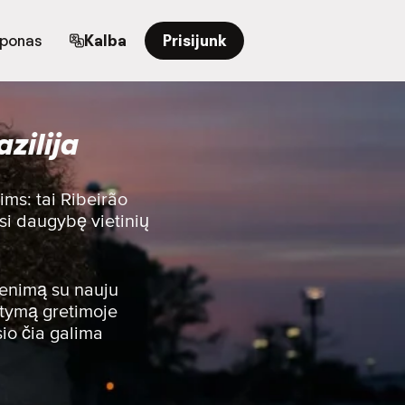
uponas
Kalba
Prisijunk
zilija
ims: tai Ribeirão
asi daugybę vietinių
venimą su nauju
atymą gretimoje
sio čia galima