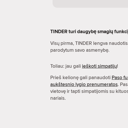
TINDER turi daugybę smagių funkcijų.
Visų pirma, TINDER lengva naudotis.
parodytum savo asmenybę.
Toliau: jau gali
ieškoti simpatijų
!
Prieš kelionę gali panaudoti
Paso fu
aukštesnio lygio prenumeratos
. Pas
vietovę ir tapti simpatijomis su kit
nariais.