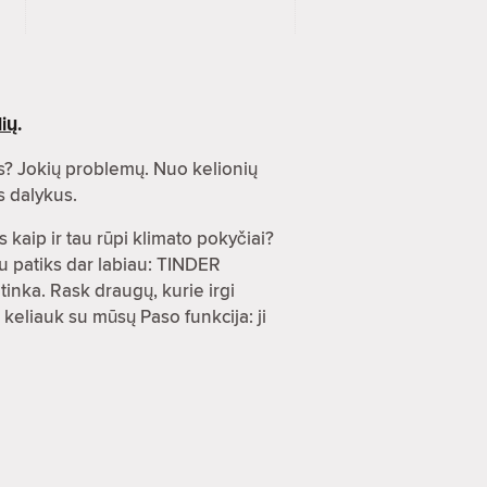
ių
.
s? Jokių problemų. Nuo kelionių
s dalykus.
 kaip ir tau rūpi klimato pokyčiai?
u patiks dar labiau: TINDER
inka. Rask draugų, kurie irgi
 keliauk su mūsų Paso funkcija: ji