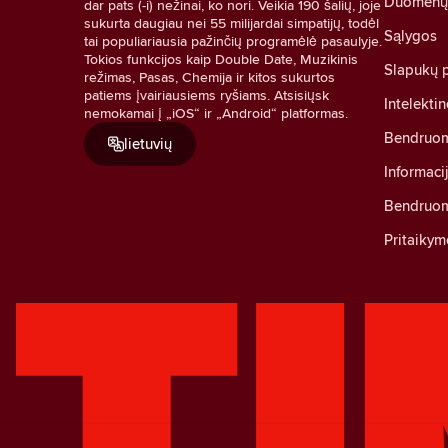
Duomenų a
dar pats (-i) nežinai, ko nori. Veikia 190 šalių, joje
sukurta daugiau nei 55 milijardai simpatijų, todėl
Sąlygos
tai populiariausia pažinčių programėlė pasaulyje.
Tokios funkcijos kaip Double Date, Muzikinis
Slapukų p
režimas, Pasas, Chemija ir kitos sukurtos
patiems įvairiausiems ryšiams. Atsisiųsk
Intelekti
nemokamai į „iOS“ ir „Android“ platformas.
Bendruom
lietuvių
Informaci
Bendruom
Pritaikym