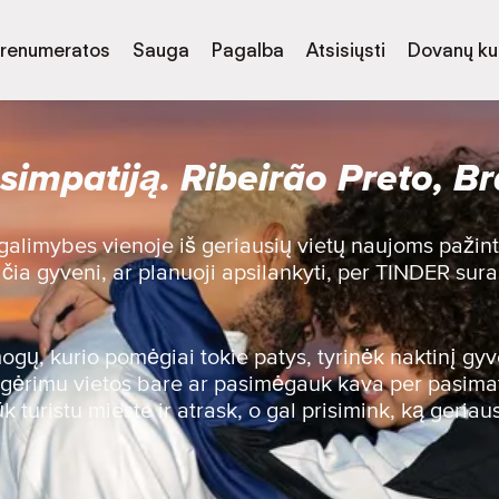
renumeratos
Sauga
Pagalba
Atsisiųsti
Dovanų k
simpatiją. Ribeirão Preto, Bra
 galimybes vienoje iš geriausių vietų naujoms pažint
čia gyveni, ar planuoji apsilankyti, per TINDER sur
gų, kurio pomėgiai tokie patys, tyrinėk naktinį gy
nk gėrimu vietos bare ar pasimėgauk kava per pasim
 turistu mieste ir atrask, o gal prisimink, ką geriau