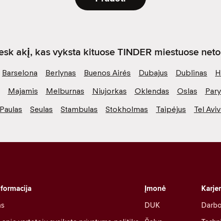
sk akį, kas vyksta kituose TINDER miestuose netol
Barselona
Berlynas
Buenos Airės
Dubajus
Dublinas
H
Majamis
Melburnas
Niujorkas
Oklendas
Oslas
Pary
Paulas
Seulas
Stambulas
Stokholmas
Taipėjus
Tel Avi
nformacija
Įmonė
Karje
as
DUK
Darbo