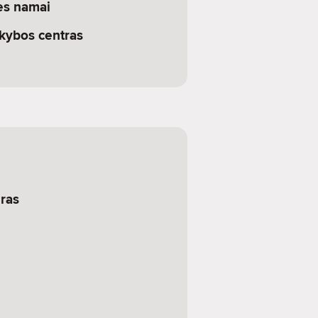
ies namai
kybos centras
ras