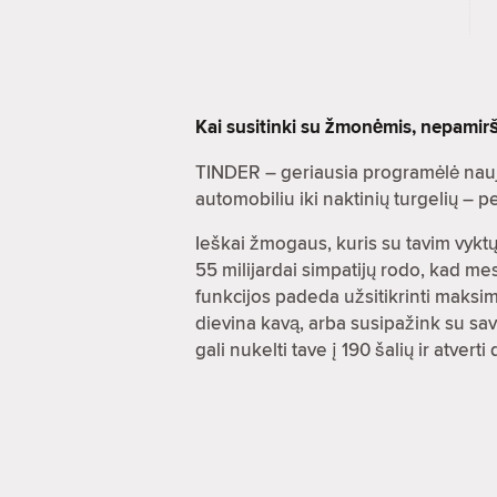
Kai susitinki su žmonėmis, nepamir
TINDER – geriausia programėlė nauj
automobiliu iki naktinių turgelių –
Ieškai žmogaus, kuris su tavim vyktų 
55 milijardai simpatijų rodo, kad m
funkcijos padeda užsitikrinti maksi
dievina kavą, arba susipažink su savę
gali nukelti tave į 190 šalių ir atve