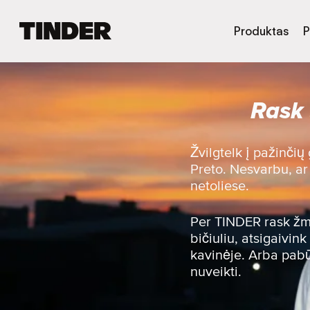
T
Produktas
P
I
N
D
E
Rask 
R
p
a
g
Žvilgtelk į pažinčių
r
Preto. Nesvarbu, ar 
i
netoliese.
n
d
i
Per TINDER rask žmo
n
bičiuliu, atsigaivi
i
kavinėje. Arba pabūk
s
nuveikti.