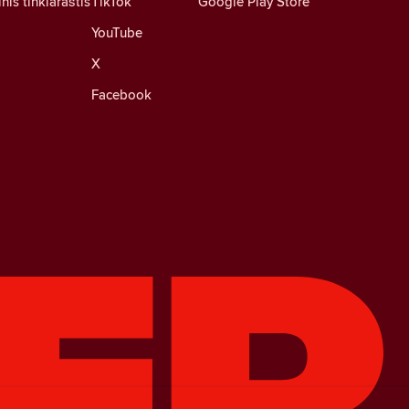
nis tinklaraštis
TikTok
Google Play Store
YouTube
X
Facebook