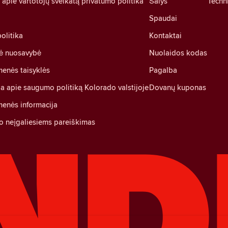
pie vartotojų sveikatą privatumo politika
Šalys
Techni
Spaudai
olitika
Kontaktai
nė nuosavybė
Nuolaidos kodas
enės taisyklės
Pagalba
ja apie saugumo politiką Kolorado valstijoje
Dovanų kuponas
enės informacija
o neįgaliesiems pareiškimas