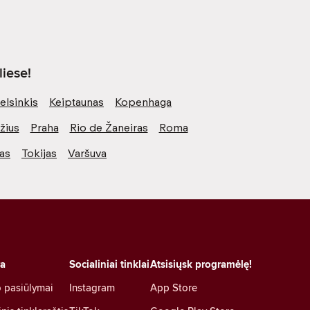
iese!
elsinkis
Keiptaunas
Kopenhaga
žius
Praha
Rio de Žaneiras
Roma
vas
Tokijas
Varšuva
ra
Socialiniai tinklai
Atsisiųsk programėlę!
 pasiūlymai
Instagram
App Store