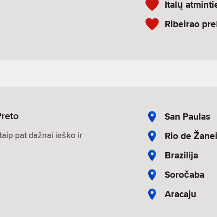
Italų atmint
Ribeirao pre
Preto
San Paulas
Rio de Žanei
aip pat dažnai ieško ir
Brazilija
Soročaba
Aracaju