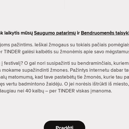
šk laikytis mūsų
Saugumo patarimų
ir
Bendruomenės taisykl
oms pažintims. Ieškai žmogaus su tokiais pačiais pomėgiai
 per TINDER galėsi kalbėtis su žmonėmis apie savo mėgstamu
į festivalį? O gal nori susipažinti su bendraminčiais, kuriems
es mokame supažindinti žmones. Pažintys internetu dabar ta
malų matomumą, kad tave pastebėtų tie žmonės, kurie tau pat
s vertu badmintono žaidėju. O jei norėsis ištrūkti iš miesto,
rti daugiau nei 40 kalbų – per TINDER viskas įmanoma.
Pradėti