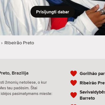
Prisijungti dabar
›
Ribeirão Preto
reto, Brazilija
Gorilhão pa
asti žmonių netoliese, o kur
Ribeirão Pr
 Mes tau padėsim. Štai
Savivaldybė
os idėjos pasimatymams mieste:
Barreto