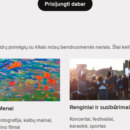
Prisijungti dabar
drų pomėgių su kitais mūsų bendruomenės nariais. Štai kel
Renginiai ir susibūrimai
Menai
Koncertai, festivaliai,
otografija, kalbų mainai,
karaokė, sportas
ino filmai