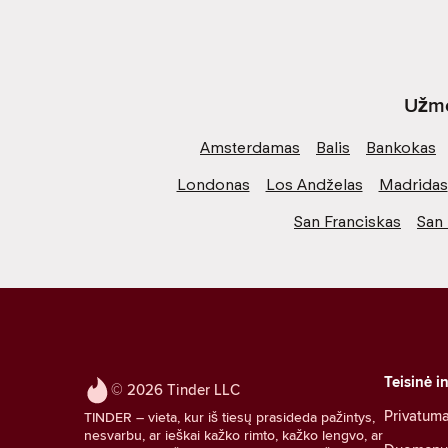
Užme
Amsterdamas
Balis
Bankokas
Londonas
Los Andželas
Madridas
San Franciskas
San 
Teisinė i
© 2026 Tinder LLC
Privatum
TINDER – vieta, kur iš tiesų prasideda pažintys,
nesvarbu, ar ieškai kažko rimto, kažko lengvo, ar