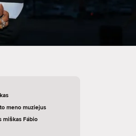
rkas
eto meno muziejus
s miškas Fábio