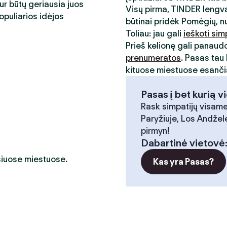
kur būtų geriausia juos
Visų pirma, TINDER lengva
opuliarios idėjos
būtinai pridėk Pomėgių, n
Toliau: jau gali
ieškoti sim
Prieš kelionę gali panaud
prenumeratos
. Pasas tau 
kituose miestuose esančia
Pasas į bet kurią v
Rask simpatijų visame
Paryžiuje, Los Andžele
pirmyn!
Dabartinė vietovė
 šiuose miestuose.
Kas yra Pasas?