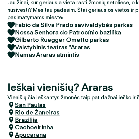
Jau žinai, kur geriausia vieta rasti žmonių netoliese, o 
nusivesti? Mes tau padėsim. Štai geriausios vietos ir p
pasimatymams mieste:
Fabio da Silva Prado savivaldybės parkas
Nossa Senhora do Patrocínio bazilika
Gilberto Ruegger Ometto parkas
Valstybinis teatras "Araras
Namas Araras atmintis
Ieškai vienišių? Araras
Vienišių čia ieškantys žmonės taip pat dažnai ieško ir
San Paulas
Rio de Žaneiras
Brazilija
Cachoeirinha
Apucarana