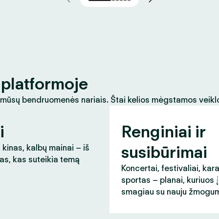
platformoje
 mūsų bendruomenės nariais. Štai kelios mėgstamos veikl
i
Renginiai ir
susibūrimai
 kinas, kalbų mainai – iš
as, kas suteikia temą
Koncertai, festivaliai, kar
sportas – planai, kuriuos 
smagiau su nauju žmogum