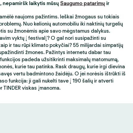
s, nepamiršk laikytis mūsų
Saugumo patarimų
ir
amėlė naujoms pažintims. Ieškai žmogaus su tokiais
roblemų. Nuo kelionių automobiliu iki naktinių turgelių
ėtis su žmonėmis apie savo mėgstamus dalykus.
avim vyktų į festivalį? O gal nori susipažinti su
ip ir tau rūpi klimato pokyčiai? 55 milijardai simpatijų
ažindinti žmones. Pažintys internetu dabar tau
 funkcijos padeda užsitikrinti maksimalų matomumą,
nės, kurie tau patinka. Rask draugų, kurie irgi dievina
avęs vertu badmintono žaidėju. O jei norėsis ištrūkti iš
 funkcija: ji gali nukelti tave į 190 šalių ir atverti
er TINDER viskas įmanoma.