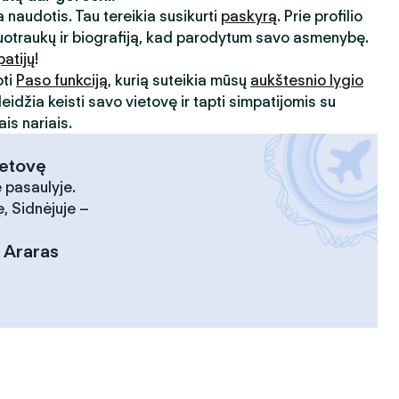
 naudotis. Tau tereikia susikurti
paskyrą
. Prie profilio
uotraukų ir biografiją, kad parodytum savo asmenybę.
patijų
!
oti
Paso funkciją
, kurią suteikia mūsų
aukštesnio lygio
leidžia keisti savo vietovę ir tapti simpatijomis su
is nariais.
ietovę
 pasaulyje.
, Sidnėjuje –
:
Araras