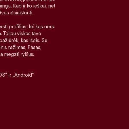
ingu. Kad ir ko ieškai, net
vės išsiaiškinti.
sti profilius. Jei kas nors
a. Toliau viskas tavo
pažiūrėk, kas išeis. Su
nis režimas, Pasas,
a megzti ryšius:
S“ ir „Android“