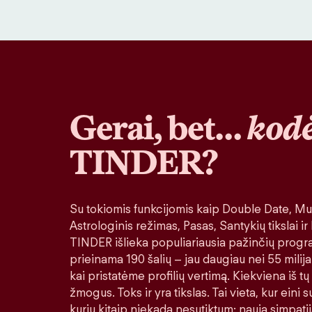
Gerai, bet…
kodė
TINDER?
Su tokiomis funkcijomis kaip Double Date, Muz
Astrologinis režimas, Pasas, Santykių tikslai ir
TINDER išlieka populiariausia pažinčių progr
prieinama 190 šalių – jau daugiau nei 55 milija
kai pristatėme profilių vertimą. Kiekviena iš tų
žmogus. Toks ir yra tikslas. Tai vieta, kur eini
kurių kitaip niekada nesutiktum: nauja simpatij