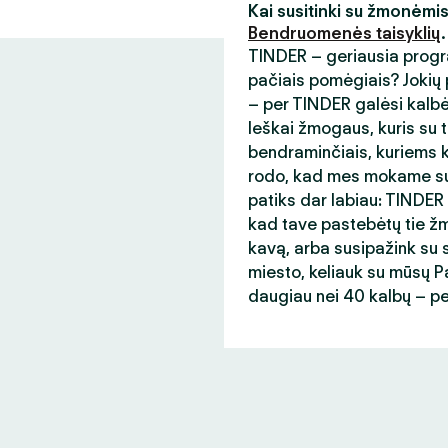
Kai susitinki su žmonėmi
Bendruomenės taisyklių
.
TINDER – geriausia progr
pačiais pomėgiais? Jokių p
– per TINDER galėsi kalb
Ieškai žmogaus, kuris su t
bendraminčiais, kuriems ka
rodo, kad mes mokame sup
patiks dar labiau: TINDER
kad tave pastebėtų tie žmo
kavą, arba susipažink su s
miesto, keliauk su mūsų Paso
daugiau nei 40 kalbų – p