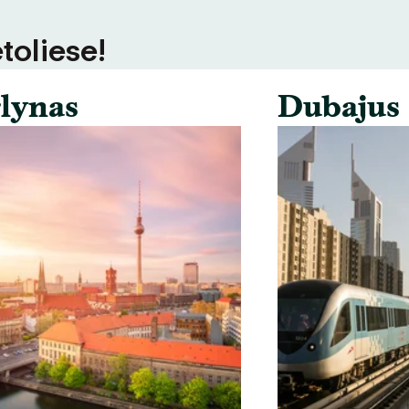
toliese!
lynas
Dubajus