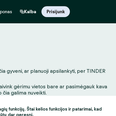
uponas
Kalba
Prisijunk
čia gyveni, ar planuoji apsilankyti, per TINDER
igaivink gėrimu vietos bare ar pasimėgauk kava
 čia galima nuveikti.
ų funkcijų. Štai kelios funkcijos ir patarimai, kad
būtų dar geresni.