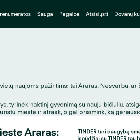
renumeratos
Sauga
Pagalba
Atsisiųsti
Dovanų k
 vietų naujoms pažintims: tai Araras. Nesvarbu, ar 
, tyrinėk naktinį gyvenimą su nauju bičiuliu, ats
stu mieste ir atrask, o gal prisimink, ką geriausio
ieste Araras:
TINDER turi daugybę smagi
įspūdžiai su TINDER tau 