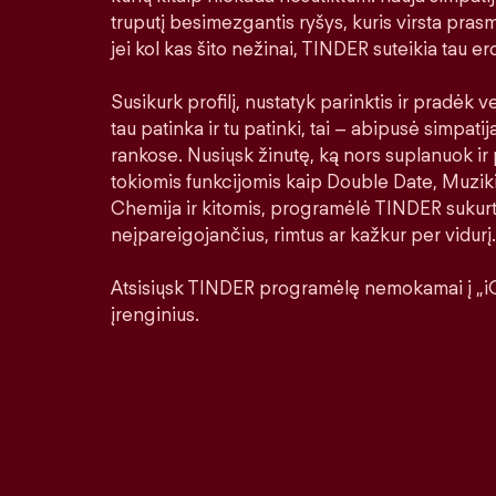
truputį besimezgantis ryšys, kuris virsta prasm
jei kol kas šito nežinai, TINDER suteikia tau erd
Susikurk profilį, nustatyk parinktis ir pradėk ver
tau patinka ir tu patinki, tai – abipusė simpatij
rankose. Nusiųsk žinutę, ką nors suplanuok ir 
tokiomis funkcijomis kaip Double Date, Muziki
Chemija ir kitomis, programėlė TINDER sukurt
neįpareigojančius, rimtus ar kažkur per vidurį.
Atsisiųsk TINDER programėlę nemokamai į „iO
įrenginius.