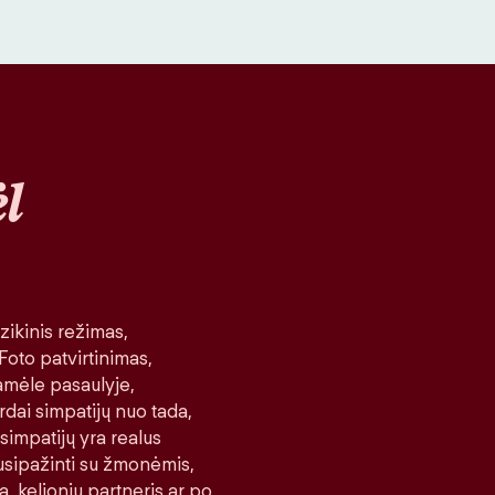
l
ikinis režimas,
 Foto patvirtinimas,
amėle pasaulyje,
rdai simpatijų nuo tada,
 simpatijų yra realus
 susipažinti su žmonėmis,
a, kelionių partneris ar po