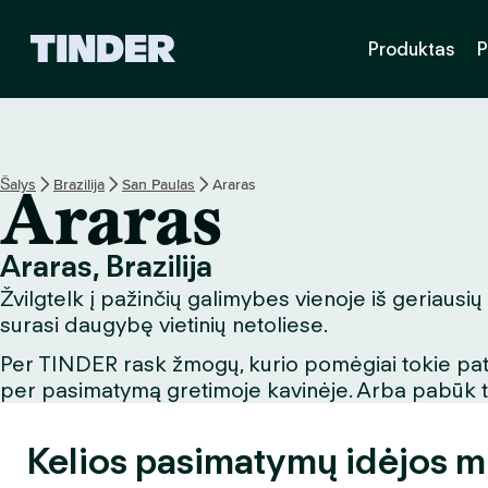
T
Produktas
P
I
N
D
E
R
p
Šalys
Brazilija
San Paulas
Araras
Araras
a
g
r
Araras, Brazilija
i
Žvilgtelk į pažinčių galimybes vienoje iš geriausių
n
d
surasi daugybę vietinių netoliese.
i
Per TINDER rask žmogų, kurio pomėgiai tokie patys
n
per pasimatymą gretimoje kavinėje. Arba pabūk turi
i
s
Kelios pasimatymų idėjos m