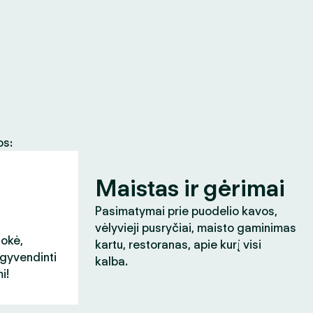
os:
Maistas ir gėrimai
Pasimatymai prie puodelio kavos,
vėlyvieji pusryčiai, maisto gaminimas
aokė,
kartu, restoranas, apie kurį visi
įgyvendinti
kalba.
i!