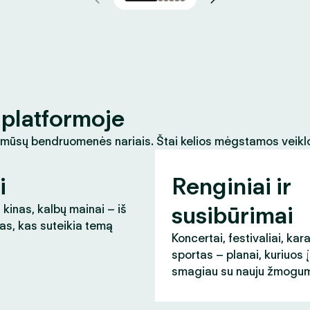
platformoje
 mūsų bendruomenės nariais. Štai kelios mėgstamos veikl
i
Renginiai ir
susibūrimai
 kinas, kalbų mainai – iš
as, kas suteikia temą
Koncertai, festivaliai, kar
sportas – planai, kuriuos 
smagiau su nauju žmogum