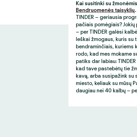
Kai susitinki su žmonėmi
Bendruomenės taisyklių
.
TINDER – geriausia progr
pačiais pomėgiais? Jokių p
– per TINDER galėsi kalb
Ieškai žmogaus, kuris su t
bendraminčiais, kuriems ka
rodo, kad mes mokame sup
patiks dar labiau: TINDER
kad tave pastebėtų tie žmo
kavą, arba susipažink su s
miesto, keliauk su mūsų Paso
daugiau nei 40 kalbų – p