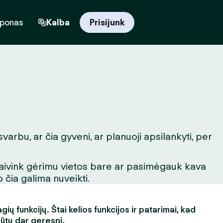
uponas
Kalba
Prisijunk
arbu, ar čia gyveni, ar planuoji apsilankyti, per
igaivink gėrimu vietos bare ar pasimėgauk kava
 čia galima nuveikti.
ų funkcijų. Štai kelios funkcijos ir patarimai, kad
būtų dar geresni.