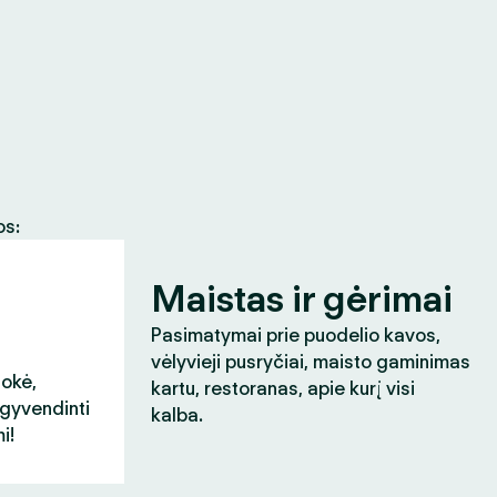
os:
Maistas ir gėrimai
Pasimatymai prie puodelio kavos,
vėlyvieji pusryčiai, maisto gaminimas
aokė,
kartu, restoranas, apie kurį visi
įgyvendinti
kalba.
i!