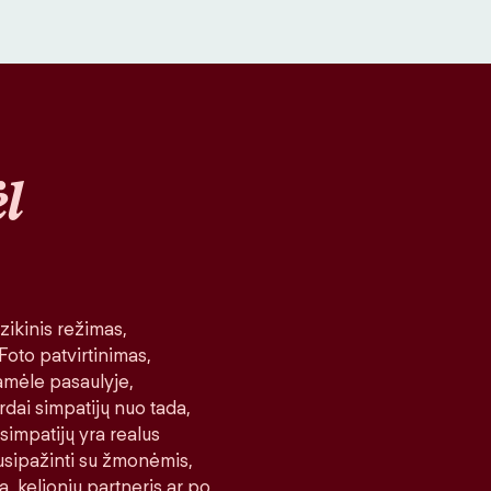
l
ikinis režimas,
 Foto patvirtinimas,
amėle pasaulyje,
rdai simpatijų nuo tada,
 simpatijų yra realus
 susipažinti su žmonėmis,
a, kelionių partneris ar po