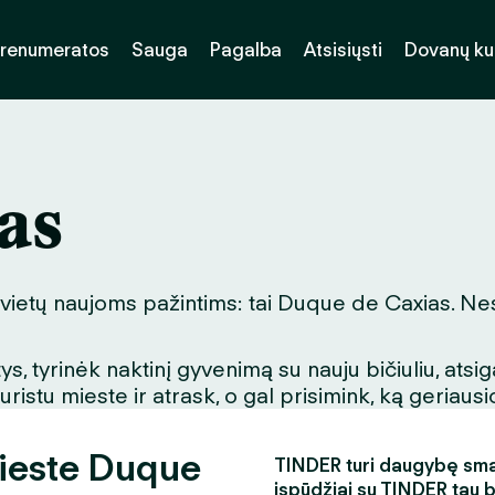
renumeratos
Sauga
Pagalba
Atsisiųsti
Dovanų k
as
 vietų naujoms pažintims: tai Duque de Caxias. Nesv
, tyrinėk naktinį gyvenimą su nauju bičiuliu, ats
stu mieste ir atrask, o gal prisimink, ką geriausio
mieste Duque
TINDER turi daugybę smagi
įspūdžiai su TINDER tau 