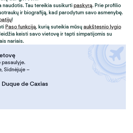
 naudotis. Tau tereikia susikurti
paskyrą
. Prie profilio
uotraukų ir biografiją, kad parodytum savo asmenybę.
patijų
!
oti
Paso funkciją
, kurią suteikia mūsų
aukštesnio lygio
leidžia keisti savo vietovę ir tapti simpatijomis su
is nariais.
ietovę
 pasaulyje.
, Sidnėjuje –
:
Duque de Caxias