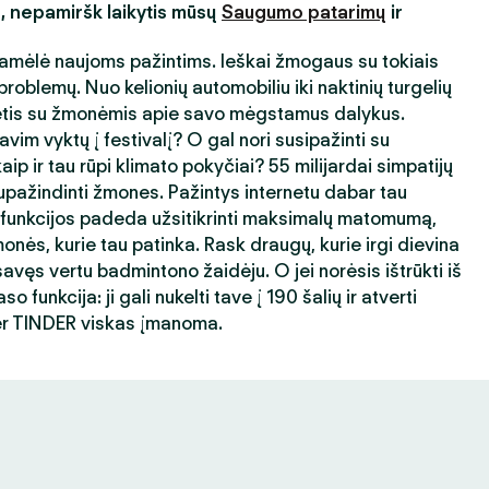
s, nepamiršk laikytis mūsų
Saugumo patarimų
ir
amėlė naujoms pažintims. Ieškai žmogaus su tokiais
roblemų. Nuo kelionių automobiliu iki naktinių turgelių
ėtis su žmonėmis apie savo mėgstamus dalykus.
avim vyktų į festivalį? O gal nori susipažinti su
ip ir tau rūpi klimato pokyčiai? 55 milijardai simpatijų
ažindinti žmones. Pažintys internetu dabar tau
 funkcijos padeda užsitikrinti maksimalų matomumą,
nės, kurie tau patinka. Rask draugų, kurie irgi dievina
avęs vertu badmintono žaidėju. O jei norėsis ištrūkti iš
 funkcija: ji gali nukelti tave į 190 šalių ir atverti
er TINDER viskas įmanoma.