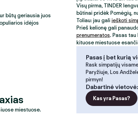
Visų pirma, TINDER lengva
būtinai pridėk Pomėgių, n
kur būtų geriausia juos
Toliau: jau gali
ieškoti sim
opuliarios idėjos
Prieš kelionę gali panaud
prenumeratos
. Pasas tau 
kituose miestuose esančia
Pasas į bet kurią v
Rask simpatijų visame
Paryžiuje, Los Andžele
pirmyn!
Dabartinė vietovė
axias
Kas yra Pasas?
 šiuose miestuose.