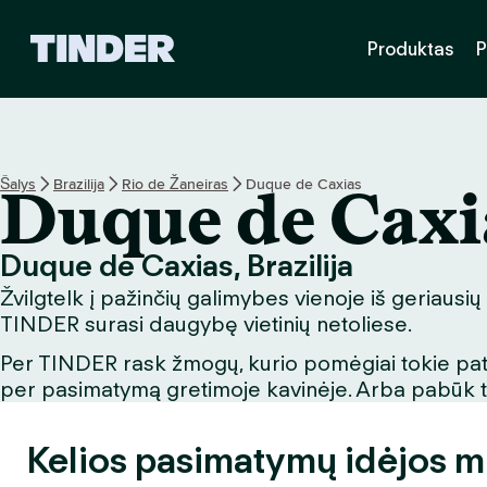
T
Produktas
P
I
N
D
E
R
p
Šalys
Brazilija
Rio de Žaneiras
Duque de Caxias
Duque de Caxi
a
g
r
Duque de Caxias, Brazilija
i
Žvilgtelk į pažinčių galimybes vienoje iš geriausių
n
d
TINDER surasi daugybę vietinių netoliese.
i
Per TINDER rask žmogų, kurio pomėgiai tokie patys
n
per pasimatymą gretimoje kavinėje. Arba pabūk turi
i
s
Kelios pasimatymų idėjos 