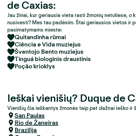
de Caxias:
Jau žinai, kur geriausia vieta rasti žmonių netoliese, o 
nusivesti? Mes tau padėsim. Štai geriausios vietos ir p
pasimatymams mieste:
Quitandinha rūmai
Ciência e Vida muziejus
Šventojo Bento muziejus
Tinguá biologinis draustinis
Poção krioklys
Ieškai vienišių? Duque de C
Vienišių čia ieškantys žmonės taip pat dažnai ieško ir
San Paulas
Rio de Žaneiras
Brazilija