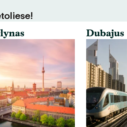
toliese!
lynas
Dubajus