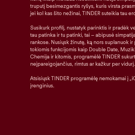
truputį besimezgantis ryšys, kuris virsta prasm
jei kol kas šito nežinai, TINDER suteikia tau erd
Susikurk profilį, nustatyk parinktis ir pradėk ver
tau patinka ir tu patinki, tai – abipusė simpatij
rankose. Nusiųsk žinutę, ką nors suplanuok ir 
tokiomis funkcijomis kaip Double Date, Muziki
Chemija ir kitomis, programėlė TINDER sukurt
neįpareigojančius, rimtus ar kažkur per vidurį.
Atsisiųsk TINDER programėlę nemokamai į „iO
įrenginius.