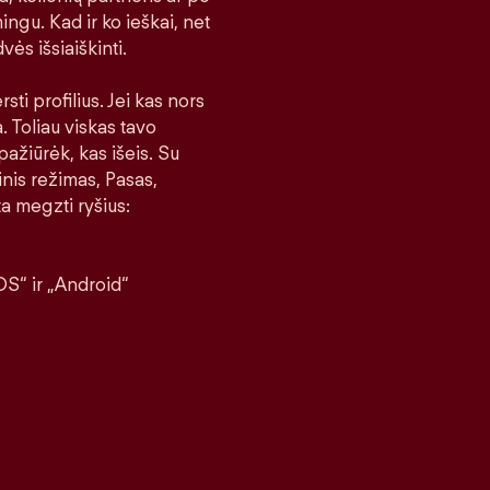
ingu. Kad ir ko ieškai, net
vės išsiaiškinti.
sti profilius. Jei kas nors
a. Toliau viskas tavo
pažiūrėk, kas išeis. Su
nis režimas, Pasas,
a megzti ryšius:
S“ ir „Android“