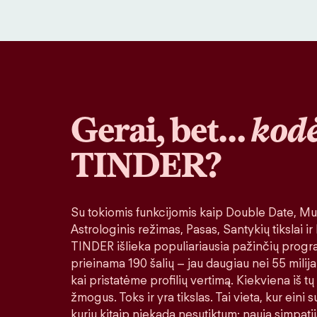
Gerai, bet…
kodė
TINDER?
Su tokiomis funkcijomis kaip Double Date, Muz
Astrologinis režimas, Pasas, Santykių tikslai ir
TINDER išlieka populiariausia pažinčių progr
prieinama 190 šalių – jau daugiau nei 55 milija
kai pristatėme profilių vertimą. Kiekviena iš tų
žmogus. Toks ir yra tikslas. Tai vieta, kur eini
kurių kitaip niekada nesutiktum: nauja simpatij