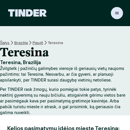
T
I
N
D
E
Šalys
Brazilija
Piaujė
Teresina
R
Teresina
p
a
g
Teresina, Brazilija
r
Žvilgtelk į pažinčių galimybes vienoje iš geriausių vietų naujoms
i
pažintims: tai Teresina. Nesvarbu, ar čia gyveni, ar planuoji
n
apsilankyti, per TINDER surasi daugybę vietinių netoliese.
d
Per TINDER rask žmogų, kurio pomėgiai tokie patys, tyrinėk
i
naktinį gyvenimą su nauju bičiuliu, atsigaivink gėrimu vietos bare
n
ar pasimėgauk kava per pasimatymą gretimoje kavinėje. Arba
i
pabūk turistu mieste ir atrask, o gal prisimink, ką geriausio čia
s
galima nuveikti.
Kelios pasimatymų idėjos mieste Teresina: