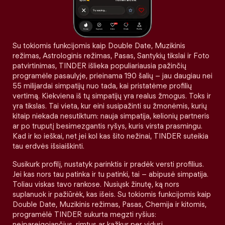
Su tokiomis funkcijomis kaip Double Date, Muzikinis
režimas, Astrologinis režimas, Pasas, Santykių tikslai ir Foto
patvirtinimas, TINDER išlieka populiariausia pažinčių
programėle pasaulyje, prieinama 190 šalių – jau daugiau nei
55 milijardai simpatijų nuo tada, kai pristatėme profilių
vertimą. Kiekviena iš tų simpatijų yra realus žmogus. Toks ir
yra tikslas. Tai vieta, kur eini susipažinti su žmonėmis, kurių
kitaip niekada nesutiktum: nauja simpatija, kelionių partneris
ar po truputį besimezgantis ryšys, kuris virsta prasmingu.
Kad ir ko ieškai, net jei kol kas šito nežinai, TINDER suteikia
tau erdvės išsiaiškinti.
Susikurk profilį, nustatyk parinktis ir pradėk versti profilius.
Jei kas nors tau patinka ir tu patinki, tai – abipusė simpatija.
Toliau viskas tavo rankose. Nusiųsk žinutę, ką nors
suplanuok ir pažiūrėk, kas išeis. Su tokiomis funkcijomis kaip
Double Date, Muzikinis režimas, Pasas, Chemija ir kitomis,
programėlė TINDER sukurta megzti ryšius:
neįpareigojančius, rimtus ar kažkur per vidurį.