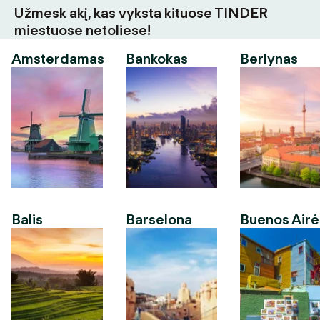
Užmesk akį, kas vyksta kituose TINDER
miestuose netoliese!
Amsterdamas
Bankokas
Berlynas
Balis
Barselona
Buenos Airė