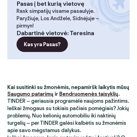
Pasas į bet kurią vietovę
Rask simpatijų visame pasaulyje.
Paryžiuje, Los Andžele, Sidnėjuje –
pirmyn!
Dabartinė vietovė
:
Teresina
Kas yra Pasas?
Kai susitinki su žmonėmis, nepamiršk laikytis mūsų
Saugumo patarimų
ir
Bendruomenės taisyklių
.
TINDER – geriausia programėlė naujoms pažintims.
Ieškai žmogaus su tokiais pačiais pomėgiais? Jokių
problemų. Nuo kelionių automobiliu iki naktinių
turgelių – per TINDER galėsi kalbėtis su žmonėmis
apie savo mėgstamus dalykus.