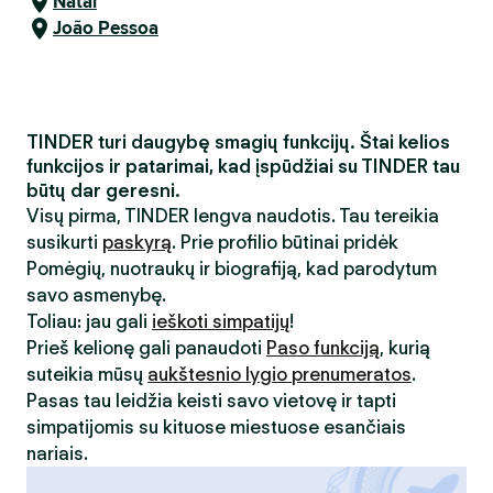
Natal
João Pessoa
TINDER turi daugybę smagių funkcijų. Štai kelios
funkcijos ir patarimai, kad įspūdžiai su TINDER tau
būtų dar geresni.
Visų pirma, TINDER lengva naudotis. Tau tereikia
susikurti
paskyrą
. Prie profilio būtinai pridėk
Pomėgių, nuotraukų ir biografiją, kad parodytum
savo asmenybę.
Toliau: jau gali
ieškoti simpatijų
!
Prieš kelionę gali panaudoti
Paso funkciją
, kurią
suteikia mūsų
aukštesnio lygio prenumeratos
.
Pasas tau leidžia keisti savo vietovę ir tapti
simpatijomis su kituose miestuose esančiais
nariais.