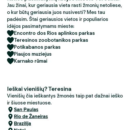
Jau žinai, kur geriausia vieta rasti žmonių netoliese,
o kur būtų geriausia juos nusivesti? Mes tau
padėsim. Štai geriausios vietos ir populiarios
idėjos pasimatymams mieste:
Encontro dos Rios aplinkos parkas
Teresinos zoobotanikos parkas
Potikabanos parkas
Piaujos muziejus
Karnako rūmai
Ieškai vienišių? Teresina
Vienišių čia ieškantys žmonės taip pat dažnai ieško
ir šiuose miestuose.
San Paulas
Rio de Žaneiras
Brazilija