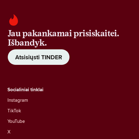
Jau pakankamai prisiskaitei.
Išbandyk.
Atsisiųsti TINDER
Socialiniai tinklai
Instagram
TikTok
YouTube
X