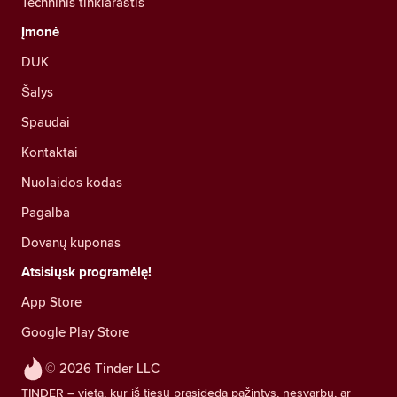
Techninis tinklaraštis
Įmonė
DUK
Šalys
Spaudai
Kontaktai
Nuolaidos kodas
Pagalba
Dovanų kuponas
Atsisiųsk programėlę!
App Store
Google Play Store
© 2026 Tinder LLC
TINDER – vieta, kur iš tiesų prasideda pažintys, nesvarbu, ar