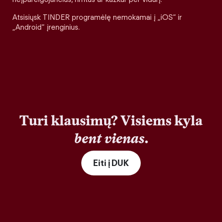
Atsisiųsk TINDER programėlę nemokamai į „iOS“ ir
„Android“ įrenginius.
Turi klausimų? Visiems kyla
bent vienas
.
Eiti į DUK