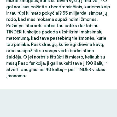
Ieškai žmogaus, kuris su tavim vyktų į festivalį? O
gal nori susipažinti su bendraminčiais, kuriems kaip
ir tau rūpi klimato pokyčiai? 55 milijardai simpatijų
rodo, kad mes mokame supažindinti žmones.
Pažintys internetu dabar tau patiks dar labiau:
TINDER funkcijos padeda užsitikrinti maksimalų
matomumą, kad tave pastebėtų tie žmonės, kurie
tau patinka. Rask draugų, kurie irgi dievina kavą,
arba susipažink su savęs vertu badmintono
žaidėju. O jei norėsis ištrūkti iš miesto, keliauk su
mūsų Paso funkcija: ji gali nukelti tave į 190 šalių ir
atverti daugiau nei 40 kalbų – per TINDER viskas
įmanoma.