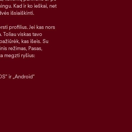
ingu. Kad ir ko ieškai, net
vės išsiaiškinti.
sti profilius. Jei kas nors
a. Toliau viskas tavo
pažiūrėk, kas išeis. Su
nis režimas, Pasas,
a megzti ryšius:
S“ ir „Android“