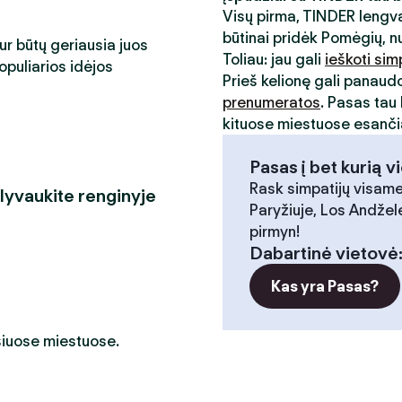
Visų pirma, TINDER lengva
būtinai pridėk Pomėgių, n
kur būtų geriausia juos
Toliau: jau gali
ieškoti sim
opuliarios idėjos
Prieš kelionę gali panaud
prenumeratos
. Pasas tau 
kituose miestuose esančia
Pasas į bet kurią v
Rask simpatijų visame
alyvaukite renginyje
Paryžiuje, Los Andžele
pirmyn!
Dabartinė vietovė
Kas yra Pasas?
 šiuose miestuose.