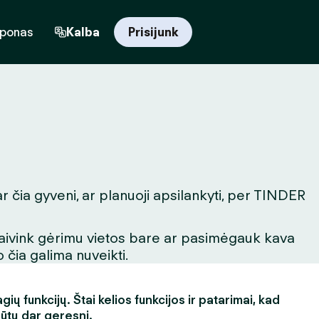
uponas
Kalba
Prisijunk
r čia gyveni, ar planuoji apsilankyti, per TINDER
igaivink gėrimu vietos bare ar pasimėgauk kava
 čia galima nuveikti.
ų funkcijų. Štai kelios funkcijos ir patarimai, kad
būtų dar geresni.