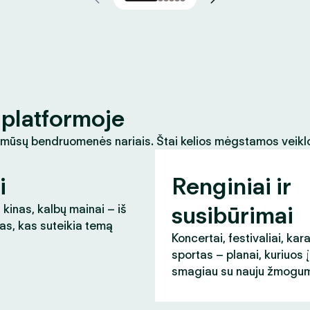
platformoje
 mūsų bendruomenės nariais. Štai kelios mėgstamos veikl
i
Renginiai ir
susibūrimai
 kinas, kalbų mainai – iš
as, kas suteikia temą
Koncertai, festivaliai, kar
sportas – planai, kuriuos 
smagiau su nauju žmogum