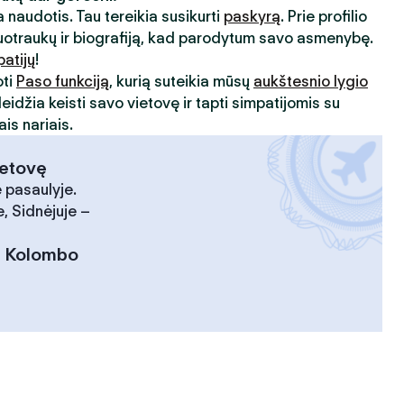
 naudotis. Tau tereikia susikurti
paskyrą
. Prie profilio
uotraukų ir biografiją, kad parodytum savo asmenybę.
patijų
!
oti
Paso funkciją
, kurią suteikia mūsų
aukštesnio lygio
leidžia keisti savo vietovę ir tapti simpatijomis su
is nariais.
ietovę
 pasaulyje.
, Sidnėjuje –
:
Kolombo