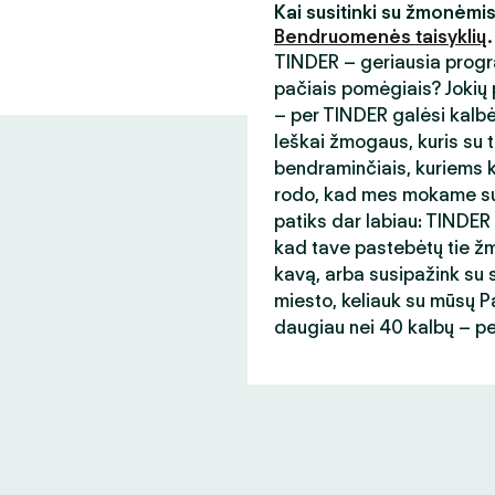
Kai susitinki su žmonėmi
Bendruomenės taisyklių
.
TINDER – geriausia progr
pačiais pomėgiais? Jokių p
– per TINDER galėsi kalb
Ieškai žmogaus, kuris su t
bendraminčiais, kuriems ka
rodo, kad mes mokame sup
patiks dar labiau: TINDER
kad tave pastebėtų tie žmo
kavą, arba susipažink su s
miesto, keliauk su mūsų Paso
daugiau nei 40 kalbų – p