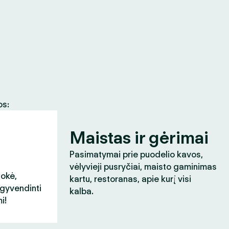
os:
Maistas ir gėrimai
Pasimatymai prie puodelio kavos,
vėlyvieji pusryčiai, maisto gaminimas
aokė,
kartu, restoranas, apie kurį visi
įgyvendinti
kalba.
i!