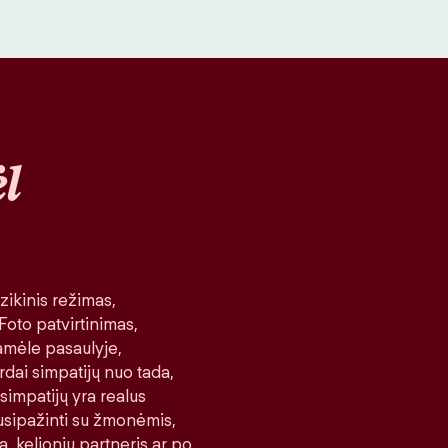
l
ikinis režimas,
 Foto patvirtinimas,
amėle pasaulyje,
rdai simpatijų nuo tada,
 simpatijų yra realus
 susipažinti su žmonėmis,
a, kelionių partneris ar po