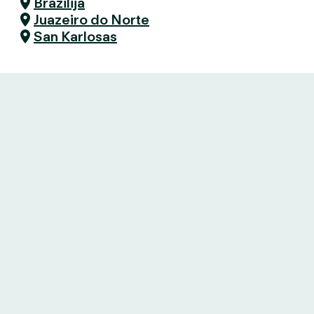
Brazilija
Juazeiro do Norte
San Karlosas