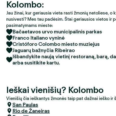
Kolombo:
Jau žinai, kur geriausia vieta rasti žmonių netoliese, o 
nusivesti? Mes tau padėsim. Štai geriausios vietos ir p
pasimatymams mieste:
Bačaetavos urvo municipalinis parkas
Franco Italiano vyninė
Cristóforo Colombo miesto muziejus
Jaguarų bažnyčia Ribeirao
Išbandykite naują vietinį restoraną, barą, d
arba susitikite kartu.
Ieškai vienišių? Kolombo
Vienišių čia ieškantys žmonės taip pat dažnai ieško ir
San Paulas
Rio de Žaneiras