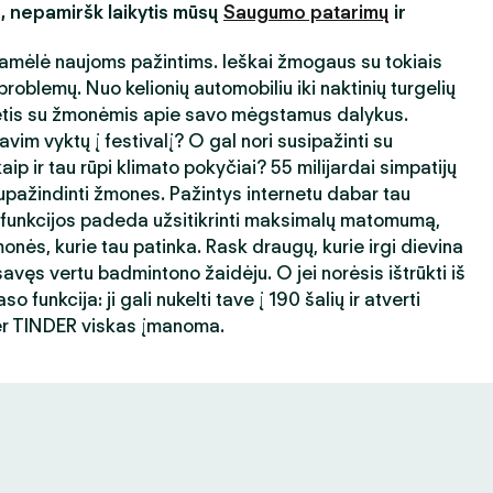
s, nepamiršk laikytis mūsų
Saugumo patarimų
ir
amėlė naujoms pažintims. Ieškai žmogaus su tokiais
roblemų. Nuo kelionių automobiliu iki naktinių turgelių
ėtis su žmonėmis apie savo mėgstamus dalykus.
avim vyktų į festivalį? O gal nori susipažinti su
ip ir tau rūpi klimato pokyčiai? 55 milijardai simpatijų
ažindinti žmones. Pažintys internetu dabar tau
 funkcijos padeda užsitikrinti maksimalų matomumą,
nės, kurie tau patinka. Rask draugų, kurie irgi dievina
avęs vertu badmintono žaidėju. O jei norėsis ištrūkti iš
 funkcija: ji gali nukelti tave į 190 šalių ir atverti
er TINDER viskas įmanoma.