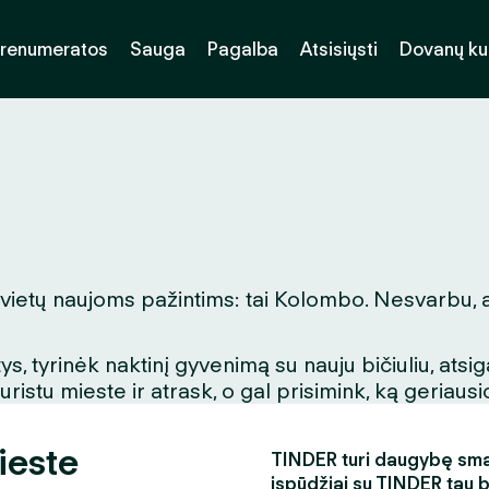
renumeratos
Sauga
Pagalba
Atsisiųsti
Dovanų k
ų vietų naujoms pažintims: tai Kolombo. Nesvarbu, a
, tyrinėk naktinį gyvenimą su nauju bičiuliu, ats
stu mieste ir atrask, o gal prisimink, ką geriausio
ieste
TINDER turi daugybę smagi
įspūdžiai su TINDER tau 