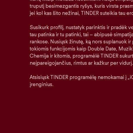
truputį besimezgantis ryšys, kuris virsta prasm
jei kol kas šito nežinai, TINDER suteikia tau erd
Susikurk profilį, nustatyk parinktis ir pradėk ver
tau patinka ir tu patinki, tai – abipusė simpatij
rankose. Nusiųsk žinutę, ką nors suplanuok ir 
tokiomis funkcijomis kaip Double Date, Muziki
Chemija ir kitomis, programėlė TINDER sukurt
neįpareigojančius, rimtus ar kažkur per vidurį.
Atsisiųsk TINDER programėlę nemokamai į „iO
įrenginius.