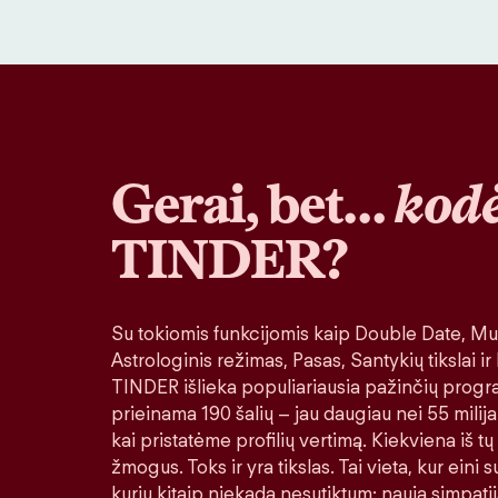
Gerai, bet…
kodė
TINDER?
Su tokiomis funkcijomis kaip Double Date, Muz
Astrologinis režimas, Pasas, Santykių tikslai ir
TINDER išlieka populiariausia pažinčių progr
prieinama 190 šalių – jau daugiau nei 55 milija
kai pristatėme profilių vertimą. Kiekviena iš tų
žmogus. Toks ir yra tikslas. Tai vieta, kur eini
kurių kitaip niekada nesutiktum: nauja simpatij