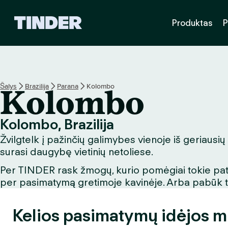
T
Produktas
P
I
N
D
E
R
p
Šalys
Brazilija
Parana
Kolombo
Kolombo
a
g
r
Kolombo, Brazilija
i
Žvilgtelk į pažinčių galimybes vienoje iš geriausi
n
d
surasi daugybę vietinių netoliese.
i
Per TINDER rask žmogų, kurio pomėgiai tokie patys
n
per pasimatymą gretimoje kavinėje. Arba pabūk turi
i
s
Kelios pasimatymų idėjos m