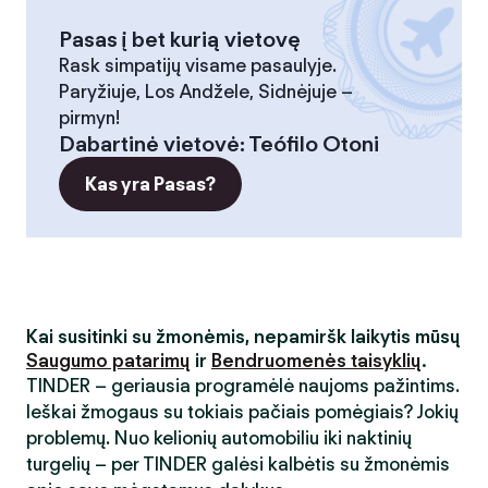
Pasas į bet kurią vietovę
Rask simpatijų visame pasaulyje.
Paryžiuje, Los Andžele, Sidnėjuje –
pirmyn!
Dabartinė vietovė
:
Teófilo Otoni
Kas yra Pasas?
Kai susitinki su žmonėmis, nepamiršk laikytis mūsų
Saugumo patarimų
ir
Bendruomenės taisyklių
.
TINDER – geriausia programėlė naujoms pažintims.
Ieškai žmogaus su tokiais pačiais pomėgiais? Jokių
problemų. Nuo kelionių automobiliu iki naktinių
turgelių – per TINDER galėsi kalbėtis su žmonėmis