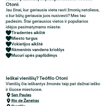
Otoni:
Jau žinai, kur geriausia vieta rasti žmonių netoliese,
o kur būtų geriausia juos nusivesti? Mes tau
padėsim. Štai geriausios vietos ir populiarios
idėjos pasimatymams mieste:
Tiradentes aikštė
Miesto turgus
Vokietijos aikštė
Akmeninis vandens krioklys
Mucuri upės paplūdimys
Ieškai vienišių? Teófilo Otoni
Vienišių čia ieškantys žmonės taip pat dažnai ieško
ir šiuose miestuose.
San Paulas
Rio de Žaneiras