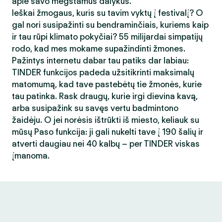
apie savo mėgstamus dalykus.
Ieškai žmogaus, kuris su tavim vyktų į festivalį? O
gal nori susipažinti su bendraminčiais, kuriems kaip
ir tau rūpi klimato pokyčiai? 55 milijardai simpatijų
rodo, kad mes mokame supažindinti žmones.
Pažintys internetu dabar tau patiks dar labiau:
TINDER funkcijos padeda užsitikrinti maksimalų
matomumą, kad tave pastebėtų tie žmonės, kurie
tau patinka. Rask draugų, kurie irgi dievina kavą,
arba susipažink su savęs vertu badmintono
žaidėju. O jei norėsis ištrūkti iš miesto, keliauk su
mūsų Paso funkcija: ji gali nukelti tave į 190 šalių ir
atverti daugiau nei 40 kalbų – per TINDER viskas
įmanoma.