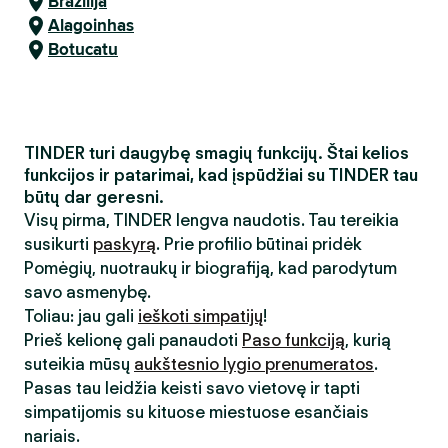
Brazilija
Alagoinhas
Botucatu
TINDER turi daugybę smagių funkcijų. Štai kelios
funkcijos ir patarimai, kad įspūdžiai su TINDER tau
būtų dar geresni.
Visų pirma, TINDER lengva naudotis. Tau tereikia
susikurti
paskyrą
. Prie profilio būtinai pridėk
Pomėgių, nuotraukų ir biografiją, kad parodytum
savo asmenybę.
Toliau: jau gali
ieškoti simpatijų
!
Prieš kelionę gali panaudoti
Paso funkciją
, kurią
suteikia mūsų
aukštesnio lygio prenumeratos
.
Pasas tau leidžia keisti savo vietovę ir tapti
simpatijomis su kituose miestuose esančiais
nariais.