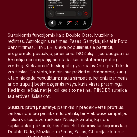
Su tokiomis funkcijomis kaip Double Date, Muzikinis
režimas, Astrologinis režimas, Pasas, Santykių tikslai ir Foto
patvirtinimas, TINDER išlieka populiariausia pažinčių
programėle pasaulyje, prieinama 190 šalių – jau daugiau nei
55 milijardai simpatijų nuo tada, kai pristatėme profilių
vertimą. Kiekviena iš tų simpatijų yra realus žmogus. Toks ir
yra tikslas. Tai vieta, kur eini susipažinti su žmonėmis, kurių
kitaip niekada nesutiktum: nauja simpatija, kelionių partneris
ar po truputį besimezgantis ryšys, kuris virsta prasmingu.
Kad ir ko ieškai, net jei kol kas šito nežinai, TINDER suteikia
tau erdvės išsiaiškinti.
Susikurk profilį, nustatyk parinktis ir pradėk versti profilius.
Jei kas nors tau patinka ir tu patinki, tai – abipusė simpatija.
Toliau viskas tavo rankose. Nusiųsk žinutę, ką nors
suplanuok ir pažiūrėk, kas išeis. Su tokiomis funkcijomis kaip
Double Date, Muzikinis režimas, Pasas, Chemija ir kitomis,