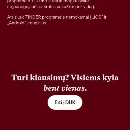
programėlė TINDER sukurta megzti ryšius:
neįpareigojančius, rimtus ar kažkur per vidurį.
Atsisiųsk TINDER programėlę nemokamai į „iOS“ ir
„Android“ įrenginius.
Turi klausimų? Visiems kyla
bent vienas
.
Eiti į DUK