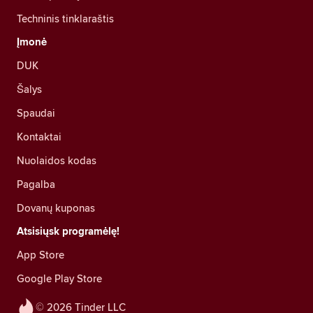
Techninis tinklaraštis
Įmonė
DUK
Šalys
Spaudai
Kontaktai
Nuolaidos kodas
Pagalba
Dovanų kuponas
Atsisiųsk programėlę!
App Store
Google Play Store
© 2026 Tinder LLC