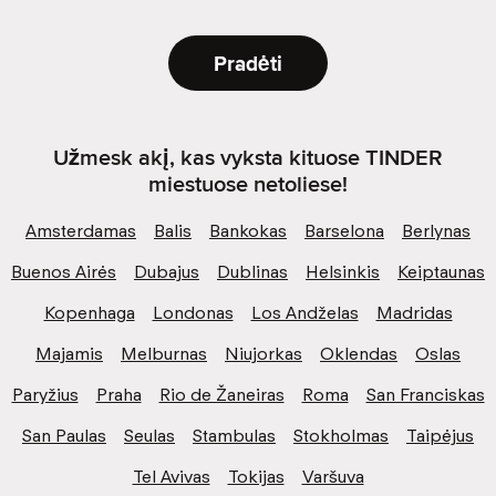
Pradėti
Užmesk akį, kas vyksta kituose TINDER
miestuose netoliese!
Amsterdamas
Balis
Bankokas
Barselona
Berlynas
Buenos Airės
Dubajus
Dublinas
Helsinkis
Keiptaunas
Kopenhaga
Londonas
Los Andželas
Madridas
Majamis
Melburnas
Niujorkas
Oklendas
Oslas
Paryžius
Praha
Rio de Žaneiras
Roma
San Franciskas
San Paulas
Seulas
Stambulas
Stokholmas
Taipėjus
Tel Avivas
Tokijas
Varšuva