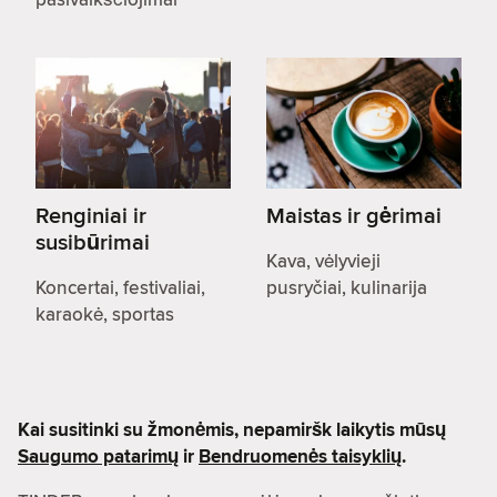
Renginiai ir
Maistas ir gėrimai
susibūrimai
Kava, vėlyvieji
Koncertai, festivaliai,
pusryčiai, kulinarija
karaokė, sportas
Kai susitinki su žmonėmis, nepamiršk laikytis mūsų
Saugumo patarimų
ir
Bendruomenės taisyklių
.