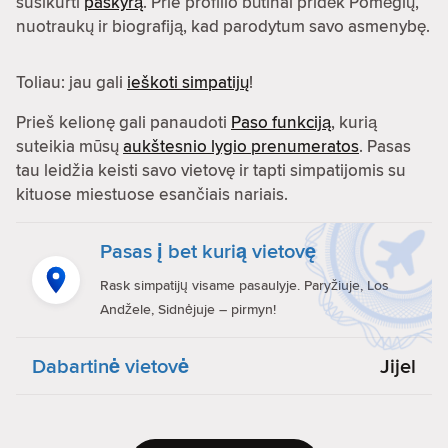
susikurti
paskyrą
. Prie profilio būtinai pridėk Pomėgių,
nuotraukų ir biografiją, kad parodytum savo asmenybę.
Toliau: jau gali
ieškoti simpatijų
!
Prieš kelionę gali panaudoti
Paso funkciją
, kurią
suteikia mūsų
aukštesnio lygio prenumeratos
. Pasas
tau leidžia keisti savo vietovę ir tapti simpatijomis su
kituose miestuose esančiais nariais.
Pasas į bet kurią vietovę
Rask simpatijų visame pasaulyje. Paryžiuje, Los
Andžele, Sidnėjuje – pirmyn!
Dabartinė vietovė
Jijel