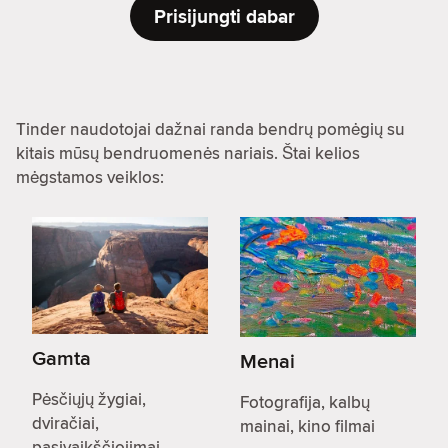
Prisijungti dabar
Tinder naudotojai dažnai randa bendrų pomėgių su
kitais mūsų bendruomenės nariais. Štai kelios
mėgstamos veiklos:
Gamta
Menai
Pėsčiųjų žygiai,
Fotografija, kalbų
dviračiai,
mainai, kino filmai
pasivaikščiojimai