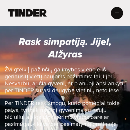
T
I
N
D
E
Rask simpatiją. Jijel,
R
p
Alžyras
a
g
r
Žvilgtelk į pažinčių galimybes vienoje iš
i
geriausių vietų naujoms pažintims: tai Jijel.
n
Nesvarbu, ar čia gyveni, ar planuoji apsilankyti,
d
per TINDER surasi daugybę vietinių netoliese.
i
n
Per TINDER rask žmogų, kurio pomėgiai tokie
i
s
patys, tyrinėk naktinį gyvenimą su nauju
bičiuliu, atsigaivink gėrimu vietos bare ar
pasimėgauk kava per pasimatymą gretimoje