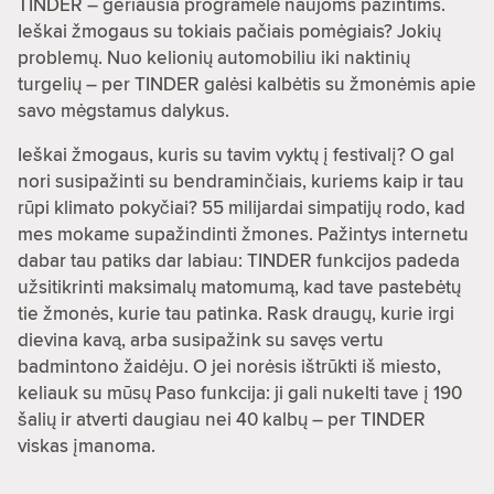
TINDER – geriausia programėlė naujoms pažintims.
Ieškai žmogaus su tokiais pačiais pomėgiais? Jokių
problemų. Nuo kelionių automobiliu iki naktinių
turgelių – per TINDER galėsi kalbėtis su žmonėmis apie
savo mėgstamus dalykus.
Ieškai žmogaus, kuris su tavim vyktų į festivalį? O gal
nori susipažinti su bendraminčiais, kuriems kaip ir tau
rūpi klimato pokyčiai? 55 milijardai simpatijų rodo, kad
mes mokame supažindinti žmones. Pažintys internetu
dabar tau patiks dar labiau: TINDER funkcijos padeda
užsitikrinti maksimalų matomumą, kad tave pastebėtų
tie žmonės, kurie tau patinka. Rask draugų, kurie irgi
dievina kavą, arba susipažink su savęs vertu
badmintono žaidėju. O jei norėsis ištrūkti iš miesto,
keliauk su mūsų Paso funkcija: ji gali nukelti tave į 190
šalių ir atverti daugiau nei 40 kalbų – per TINDER
viskas įmanoma.