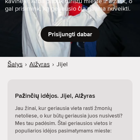
kavinėje. Arba pabūk turistu mieste ir atrask, o
gal prisimink, ką geriausio čia galima nuveikti.
Prisijungti dabar
Šalys
›
Alžyras
›
Jijel
Pažinčių idėjos. Jijel, Alžyras
Jau žinai, kur geriausia vieta rasti žmonių
netoliese, o kur būtų geriausia juos nusivesti?
Mes tau padėsim. Štai geriausios vietos ir
populiarios idėjos pasimatymams mieste: