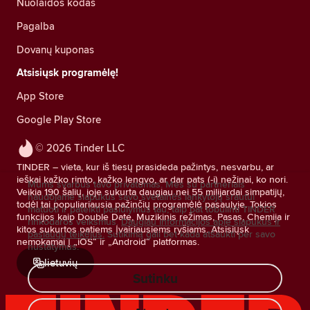
Nuolaidos kodas
Pagalba
Dovanų kuponas
Atsisiųsk programėlę!
App Store
Google Play Store
© 2026 Tinder LLC
TINDER – vieta, kur iš tiesų prasideda pažintys, nesvarbu, ar
ieškai kažko rimto, kažko lengvo, ar dar pats (-i) nežinai, ko nori.
Mums svarbus tavo privatumas. Mes su partneriais
Veikia 190 šalių, joje sukurta daugiau nei 55 milijardai simpatijų,
naudojame slapukus savo svetainės lankytojų srautui
todėl tai populiariausia pažinčių programėlė pasaulyje. Tokios
matuoti ir pateikti pasiūlymus tau, taip pat tobulinti TINDER
funkcijos kaip Double Date, Muzikinis režimas, Pasas, Chemija ir
rinkodaros veiksmus.
Daugiau informacijos apie slapukus ir
kitos sukurtos patiems įvairiausiems ryšiams. Atsisiųsk
paslaugų teikėjus.
Sutikimą gali bet kada atšaukti per savo
nemokamai į „iOS“ ir „Android“ platformas.
nustatymus.
lietuvių
Sutinku