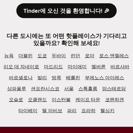
Tinder에 오신 것을 환영합니다! 🎉
다른 도시에는 또 어떤 핫플레이스가 기다리고
있을까요? 확인해 보세요!
뉴욕
더블린
도쿄
두바이
런던
로마
로스 앤젤레스
리오 데 자네이로
마드리드
마이애미
멜버른
바르샤바
바르셀로나
발리
방콕
베를린
부에노스 아이레스
상파울루
샌프란시스코
서울
스톡홀름
암스테르담
오슬로
오클랜드
이스탄불
케이프 타운
코펜하겐
타이베이
텔 아비브
파리
프라하
헬싱키