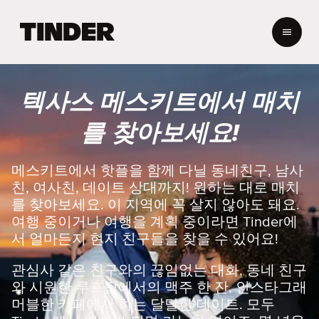
T
i
n
d
e
텍사스 메스키트에서 매치
r
홈
를 찾아보세요!
메스키트에서 핫플을 함께 다닐 동네친구, 남사
친, 여사친, 데이트 상대까지! 원하는 대로 매치
를 찾아보세요. 이 지역에 꼭 살지 않아도 돼요.
여행 중이거나 여행을 계획 중이라면 Tinder에
서 얼마든지 현지 친구들을 찾을 수 있어요!
관심사 같은 친구와의 끊임없는 대화, 동네 친구
와 시원한 루프탑에서의 맥주 한 잔, 인스타그래
머블한 카페에서 하는 달달한 데이트. 모두