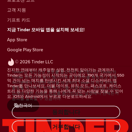
고객 지원
기프트 카드
지금 Tinder 모바일 앱을 설치해 보세요!
App Store
Google Play Store
© 2026 Tinder LLC
진지한 연애부터 캐주얼한 설렘, 천천히 알아가는 관계까지.
Tinder는 개인정보 보호를 중요하게 생각합니다. Tinder와
Tinder는 모든 가능성이 시작되는 곳이에요. 190개 국가에서 550
Tinder 파트너는 당사 웹사이트의 방문자를 측정하고 회원
억 건이 넘는 매치를 탄생시킨 세계 최대 소셜 디스커버리 앱
여러분에게 다양한 혜택을 제공하며 Tinder의 자체 마케팅
Tinder를 만나보세요. 더블 데이트, 뮤직 모드, 패스포트, 케미스
활동을 개선하기 위해 추적기를 사용합니다.
쿠키와 서비스
트리 등 다양한 기능을 통해 나에게 꼭 맞는 사람을 찾을 수 있어
업체에 대한 자세한 정보를 확인하세요.
설정에서 언제든지
요. iOS와 Android에서 무료로 다운로드하세요.
동의를 철회할 수 있습니다.
한국어
동의합니다
거부합니다