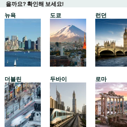
을까요? 확인해 보세요!
뉴욕
도쿄
런던
더블린
두바이
로마