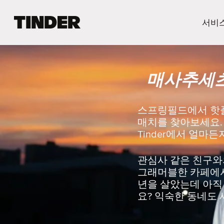
T
서비
i
n
d
e
매사추세츠
r
홈
스프링필드에서 핫플
매치를 찾아보세요.
Tinder에서 얼마
관심사 같은 친구와
그래머블한 카페에서 
년을 살았는데 아직 
요? 익숙한 동네도 