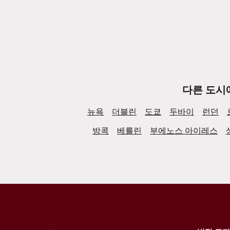
다른 도시
뉴욕
더블린
도쿄
두바이
런던
방콕
베를린
부에노스 아이레스