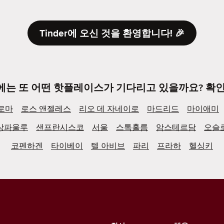
Tinder에 오신 것을 환영합니다! 🎉
에는 또 어떤 핫플레이스가 기다리고 있을까요? 확인
로마
로스 앤젤레스
리오 데 자네이로
마드리드
마이애미
상파울루
샌프란시스코
서울
스톡홀름
암스테르담
오슬
코펜하겐
타이베이
텔 아비브
파리
프라하
헬싱키