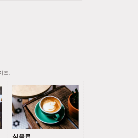
이죠.
식음료