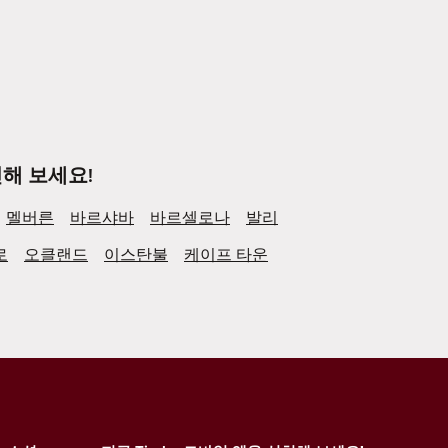
해 보세요!
멜버른
바르샤바
바르셀로나
발리
로
오클랜드
이스탄불
케이프 타운