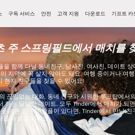
스
구독 서비스
안전
고객 지원
다운로드
기프트 카
 주 스프링필드에서 매치를 
을 함께 다닐 동네친구, 남사친, 여사친, 데이트 상
 이 지역에 꼭 살지 않아도 돼요. 여행 중이거나 여
든지 현지 친구들을 찾을 수 있어요!
의 끊임없는 대화, 동네 친구와 시원한 루프탑에서의 
하는 달달한 데이트. 모두 Tinder에서 매치가 되면
못 가본 집근처 핫플이 있다면, Tinder에서 만난 
새롭게 보일 거에요.