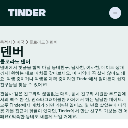
T
i
n
d
e
목적지
미국
콜로라도
덴버
r
덴버
홈
콜로라도 덴버
덴버에서 핫플을 함께 다닐 동네친구, 남사친, 여사친, 데이트 상대
까지! 원하는 대로 매치를 찾아보세요. 이 지역에 꼭 살지 않아도 돼
요. 여행 중이거나 여행을 계획 중이라면 Tinder에서 얼마든지 현지
친구들을 찾을 수 있어요!
관심사 같은 친구와의 끊임없는 대화, 동네 친구와 시원한 루프탑에
서의 맥주 한 잔, 인스타그래머블한 카페에서 하는 달달한 데이트.
모두 Tinder에서 매치가 되면 가능한 일이죠. 몇 년을 살았는데 아직
못 가본 집근처 핫플이 있다면, Tinder에서 만난 친구와 가보는 건 어
때요? 익숙한 동네도 새롭게 보일 거에요.