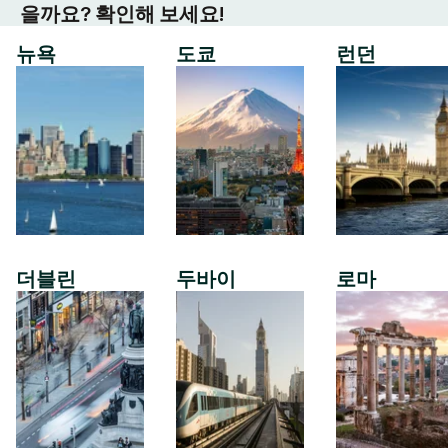
을까요? 확인해 보세요!
뉴욕
도쿄
런던
더블린
두바이
로마