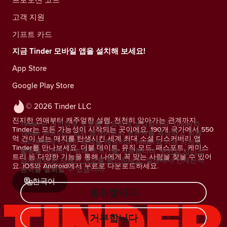
고객 지원
기프트 카드
지금 Tinder 모바일 앱을 설치해 보세요!
App Store
Google Play Store
© 2026 Tinder LLC
진지한 연애부터 캐주얼한 설렘, 천천히 알아가는 관계까지.
Tinder는 개인정보 보호를 중요하게 생각합니다. Tinder와
Tinder는 모든 가능성이 시작되는 곳이에요. 190개 국가에서 550
Tinder 파트너는 당사 웹사이트의 방문자를 측정하고 회원
억 건이 넘는 매치를 탄생시킨 세계 최대 소셜 디스커버리 앱
여러분에게 다양한 혜택을 제공하며 Tinder의 자체 마케팅
Tinder를 만나보세요. 더블 데이트, 뮤직 모드, 패스포트, 케미스
활동을 개선하기 위해 추적기를 사용합니다.
쿠키와 서비스
트리 등 다양한 기능을 통해 나에게 꼭 맞는 사람을 찾을 수 있어
업체에 대한 자세한 정보를 확인하세요.
설정에서 언제든지
요. iOS와 Android에서 무료로 다운로드하세요.
동의를 철회할 수 있습니다.
한국어
동의합니다
거부합니다