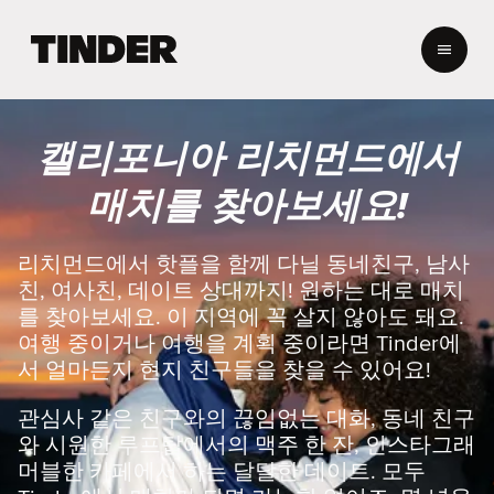
T
i
n
d
e
캘리포니아 리치먼드에서
r
홈
매치를 찾아보세요!
리치먼드에서 핫플을 함께 다닐 동네친구, 남사
친, 여사친, 데이트 상대까지! 원하는 대로 매치
를 찾아보세요. 이 지역에 꼭 살지 않아도 돼요.
여행 중이거나 여행을 계획 중이라면 Tinder에
서 얼마든지 현지 친구들을 찾을 수 있어요!
관심사 같은 친구와의 끊임없는 대화, 동네 친구
와 시원한 루프탑에서의 맥주 한 잔, 인스타그래
머블한 카페에서 하는 달달한 데이트. 모두