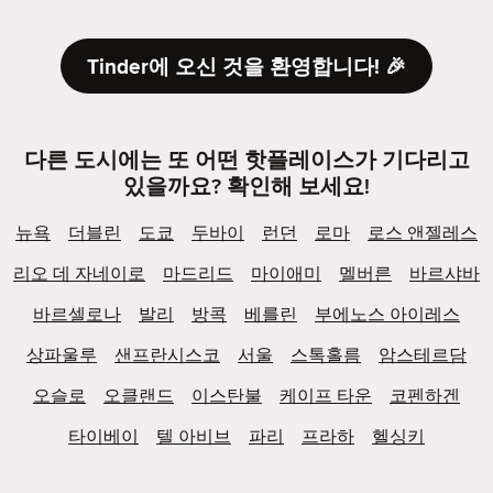
Tinder에 오신 것을 환영합니다! 🎉
다른 도시에는 또 어떤 핫플레이스가 기다리고
있을까요? 확인해 보세요!
뉴욕
더블린
도쿄
두바이
런던
로마
로스 앤젤레스
리오 데 자네이로
마드리드
마이애미
멜버른
바르샤바
바르셀로나
발리
방콕
베를린
부에노스 아이레스
상파울루
샌프란시스코
서울
스톡홀름
암스테르담
오슬로
오클랜드
이스탄불
케이프 타운
코펜하겐
타이베이
텔 아비브
파리
프라하
헬싱키