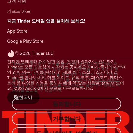
고객 지원
기프트 카드
지금 Tinder 모바일 앱을 설치해 보세요!
App Store
Google Play Store
© 2026 Tinder LLC
진지한 연애부터 캐주얼한 설렘, 천천히 알아가는 관계까지.
Tinder는 개인정보 보호를 중요하게 생각합니다. Tinder와
Tinder는 모든 가능성이 시작되는 곳이에요. 190개 국가에서 550
Tinder 파트너는 당사 웹사이트의 방문자를 측정하고 회원
억 건이 넘는 매치를 탄생시킨 세계 최대 소셜 디스커버리 앱
여러분에게 다양한 혜택을 제공하며 Tinder의 자체 마케팅
Tinder를 만나보세요. 더블 데이트, 뮤직 모드, 패스포트, 케미스
활동을 개선하기 위해 추적기를 사용합니다.
쿠키와 서비스
트리 등 다양한 기능을 통해 나에게 꼭 맞는 사람을 찾을 수 있어
업체에 대한 자세한 정보를 확인하세요.
설정에서 언제든지
요. iOS와 Android에서 무료로 다운로드하세요.
동의를 철회할 수 있습니다.
한국어
동의합니다
거부합니다