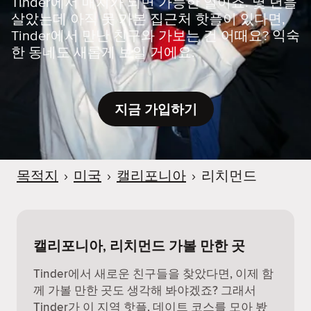
Tinder에서 매치가 되면 가능한 일이죠. 몇 년을
살았는데 아직 못 가본 집근처 핫플이 있다면,
Tinder에서 만난 친구와 가보는 건 어때요? 익숙
한 동네도 새롭게 보일 거에요.
지금 가입하기
목적지
›
미국
›
캘리포니아
›
리치먼드
캘리포니아, 리치먼드 가볼 만한 곳
Tinder에서 새로운 친구들을 찾았다면, 이제 함
께 가볼 만한 곳도 생각해 봐야겠죠? 그래서
Tinder가 이 지역 핫플, 데이트 코스를 모아 봤