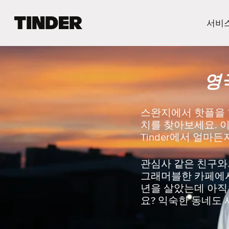
T
서비
i
n
d
e
영
r
홈
스완지에서 핫플을 함
치를 찾아보세요. 이
Tinder에서 얼마
관심사 같은 친구와
그래머블한 카페에서 
년을 살았는데 아직 
요? 익숙한 동네도 