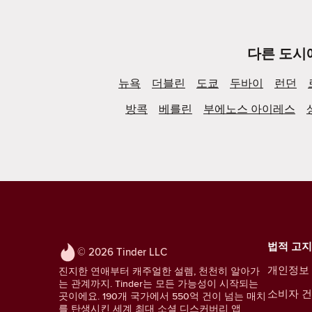
다른 도시
뉴욕
더블린
도쿄
두바이
런던
방콕
베를린
부에노스 아이레스
법적 고지
© 2026 Tinder LLC
개인정보
진지한 연애부터 캐주얼한 설렘, 천천히 알아가
는 관계까지. Tinder는 모든 가능성이 시작되는
소비자 건
곳이에요. 190개 국가에서 550억 건이 넘는 매치
를 탄생시킨 세계 최대 소셜 디스커버리 앱