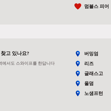
멈블스 피어
 찾고 있나요?
버밍엄
리즈
지역에서도 스와이프를 한답니다
글래스고
올덤
노샘프턴