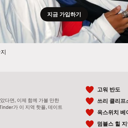
지금 가입하기
완지
고워 반도
찾았다면, 이제 함께 가볼 만한
쓰리 클리프
nder가 이 지역 핫플, 데이트
옥스위치 베
멈블스 힐 지