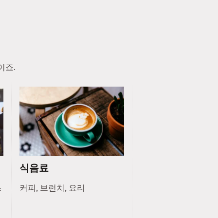
이죠.
식음료
스
커피, 브런치, 요리