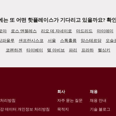
에는 또 어떤 핫플레이스가 기다리고 있을까요? 확인
로마
로스 앤젤레스
리오 데 자네이로
마드리드
마이애미
상파울루
샌프란시스코
서울
스톡홀름
암스테르담
오슬
코펜하겐
타이베이
텔 아비브
파리
프라하
헬싱키
회사
채용
 처리방침
자주 묻는 질문
채용 안내
강 데이터 개인정보 처리방침
목적지
기술 블로그