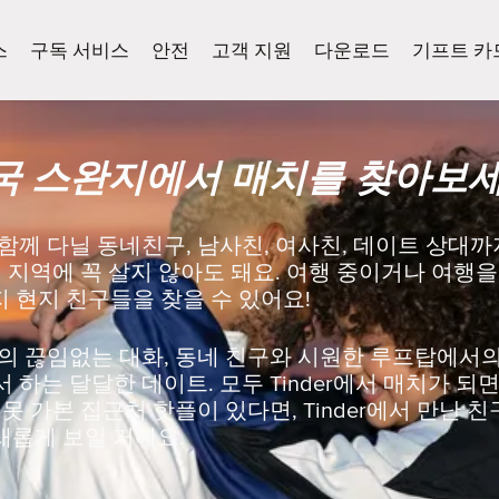
스
구독 서비스
안전
고객 지원
다운로드
기프트 카
국 스완지에서 매치를 찾아보세
께 다닐 동네친구, 남사친, 여사친, 데이트 상대까지
 지역에 꼭 살지 않아도 돼요. 여행 중이거나 여행
든지 현지 친구들을 찾을 수 있어요!
의 끊임없는 대화, 동네 친구와 시원한 루프탑에서의 
하는 달달한 데이트. 모두 Tinder에서 매치가 되면
못 가본 집근처 핫플이 있다면, Tinder에서 만난 
새롭게 보일 거에요.