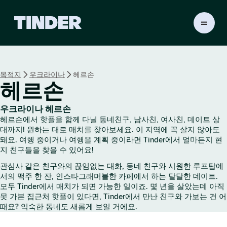
T
i
n
d
e
목적지
우크라이나
헤르손
r
헤르손
홈
우크라이나 헤르손
헤르손에서 핫플을 함께 다닐 동네친구, 남사친, 여사친, 데이트 상
대까지! 원하는 대로 매치를 찾아보세요. 이 지역에 꼭 살지 않아도
돼요. 여행 중이거나 여행을 계획 중이라면 Tinder에서 얼마든지 현
지 친구들을 찾을 수 있어요!
관심사 같은 친구와의 끊임없는 대화, 동네 친구와 시원한 루프탑에
서의 맥주 한 잔, 인스타그래머블한 카페에서 하는 달달한 데이트.
모두 Tinder에서 매치가 되면 가능한 일이죠. 몇 년을 살았는데 아직
못 가본 집근처 핫플이 있다면, Tinder에서 만난 친구와 가보는 건 어
때요? 익숙한 동네도 새롭게 보일 거에요.