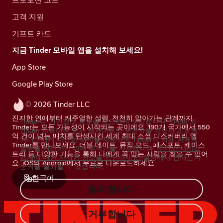
고객 지원
기프트 카드
지금 Tinder 모바일 앱을 설치해 보세요!
App Store
Google Play Store
© 2026 Tinder LLC
진지한 연애부터 캐주얼한 설렘, 천천히 알아가는 관계까지.
Tinder는 개인정보 보호를 중요하게 생각합니다. Tinder와
Tinder는 모든 가능성이 시작되는 곳이에요. 190개 국가에서 550
Tinder 파트너는 당사 웹사이트의 방문자를 측정하고 회원
억 건이 넘는 매치를 탄생시킨 세계 최대 소셜 디스커버리 앱
여러분에게 다양한 혜택을 제공하며 Tinder의 자체 마케팅
Tinder를 만나보세요. 더블 데이트, 뮤직 모드, 패스포트, 케미스
활동을 개선하기 위해 추적기를 사용합니다.
쿠키와 서비스
트리 등 다양한 기능을 통해 나에게 꼭 맞는 사람을 찾을 수 있어
업체에 대한 자세한 정보를 확인하세요.
설정에서 언제든지
요. iOS와 Android에서 무료로 다운로드하세요.
동의를 철회할 수 있습니다.
한국어
동의합니다
거부합니다