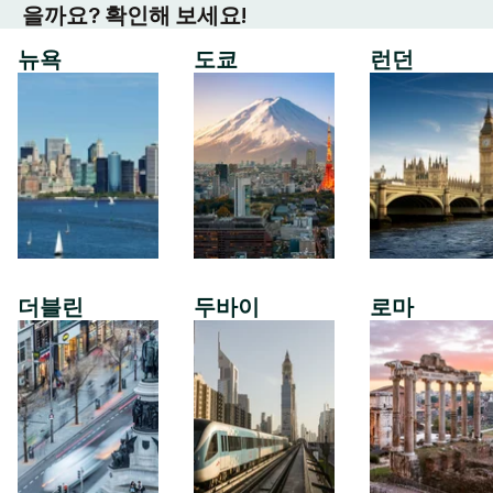
을까요? 확인해 보세요!
뉴욕
도쿄
런던
더블린
두바이
로마