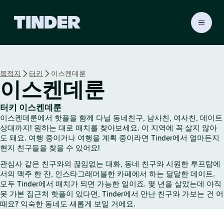
T
i
n
d
e
목적지
터키
이스켄데룬
r
이스켄데룬
홈
터키 이스켄데룬
이스켄데룬에서 핫플을 함께 다닐 동네친구, 남사친, 여사친, 데이트
상대까지! 원하는 대로 매치를 찾아보세요. 이 지역에 꼭 살지 않아
도 돼요. 여행 중이거나 여행을 계획 중이라면 Tinder에서 얼마든지
현지 친구들을 찾을 수 있어요!
관심사 같은 친구와의 끊임없는 대화, 동네 친구와 시원한 루프탑에
서의 맥주 한 잔, 인스타그래머블한 카페에서 하는 달달한 데이트.
모두 Tinder에서 매치가 되면 가능한 일이죠. 몇 년을 살았는데 아직
못 가본 집근처 핫플이 있다면, Tinder에서 만난 친구와 가보는 건 어
때요? 익숙한 동네도 새롭게 보일 거에요.