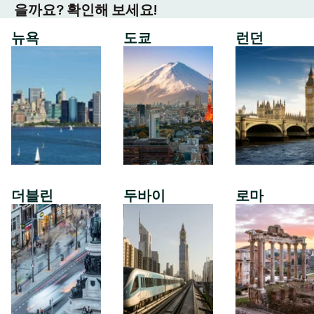
을까요? 확인해 보세요!
뉴욕
도쿄
런던
더블린
두바이
로마