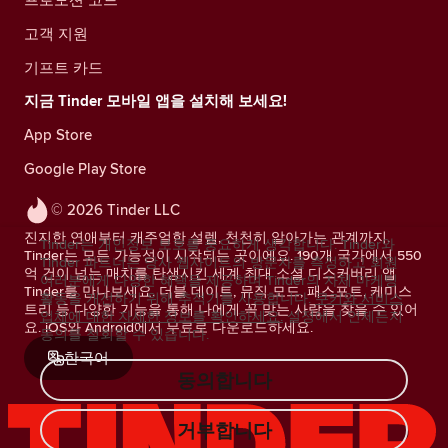
고객 지원
기프트 카드
지금 Tinder 모바일 앱을 설치해 보세요!
App Store
Google Play Store
© 2026 Tinder LLC
진지한 연애부터 캐주얼한 설렘, 천천히 알아가는 관계까지.
Tinder는 개인정보 보호를 중요하게 생각합니다. Tinder와
Tinder는 모든 가능성이 시작되는 곳이에요. 190개 국가에서 550
Tinder 파트너는 당사 웹사이트의 방문자를 측정하고 회원
억 건이 넘는 매치를 탄생시킨 세계 최대 소셜 디스커버리 앱
여러분에게 다양한 혜택을 제공하며 Tinder의 자체 마케팅
Tinder를 만나보세요. 더블 데이트, 뮤직 모드, 패스포트, 케미스
활동을 개선하기 위해 추적기를 사용합니다.
쿠키와 서비스
트리 등 다양한 기능을 통해 나에게 꼭 맞는 사람을 찾을 수 있어
업체에 대한 자세한 정보를 확인하세요.
설정에서 언제든지
요. iOS와 Android에서 무료로 다운로드하세요.
동의를 철회할 수 있습니다.
한국어
동의합니다
거부합니다