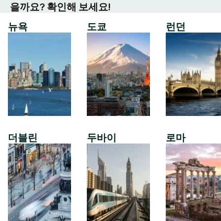
을까요? 확인해 보세요!
뉴욕
도쿄
런던
더블린
두바이
로마