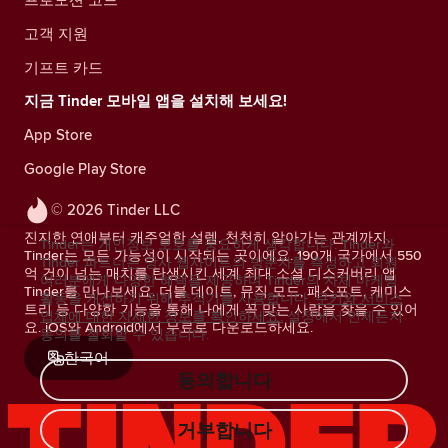
고객 지원
기프트 카드
지금 Tinder 모바일 앱을 설치해 보세요!
App Store
Google Play Store
© 2026 Tinder LLC
진지한 연애부터 캐주얼한 설렘, 천천히 알아가는 관계까지.
Tinder는 개인정보 보호를 중요하게 생각합니다. Tinder와
Tinder는 모든 가능성이 시작되는 곳이에요. 190개 국가에서 550
Tinder 파트너는 당사 웹사이트의 방문자를 측정하고 회원
억 건이 넘는 매치를 탄생시킨 세계 최대 소셜 디스커버리 앱
여러분에게 다양한 혜택을 제공하며 Tinder의 자체 마케팅
Tinder를 만나보세요. 더블 데이트, 뮤직 모드, 패스포트, 케미스
활동을 개선하기 위해 추적기를 사용합니다.
쿠키와 서비스
트리 등 다양한 기능을 통해 나에게 꼭 맞는 사람을 찾을 수 있어
업체에 대한 자세한 정보를 확인하세요.
설정에서 언제든지
요. iOS와 Android에서 무료로 다운로드하세요.
동의를 철회할 수 있습니다.
한국어
동의합니다
거부합니다