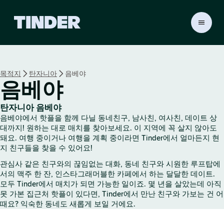
T
i
n
d
e
목적지
탄자니아
음베야
r
음베야
홈
탄자니아 음베야
음베야에서 핫플을 함께 다닐 동네친구, 남사친, 여사친, 데이트 상
대까지! 원하는 대로 매치를 찾아보세요. 이 지역에 꼭 살지 않아도
돼요. 여행 중이거나 여행을 계획 중이라면 Tinder에서 얼마든지 현
지 친구들을 찾을 수 있어요!
관심사 같은 친구와의 끊임없는 대화, 동네 친구와 시원한 루프탑에
서의 맥주 한 잔, 인스타그래머블한 카페에서 하는 달달한 데이트.
모두 Tinder에서 매치가 되면 가능한 일이죠. 몇 년을 살았는데 아직
못 가본 집근처 핫플이 있다면, Tinder에서 만난 친구와 가보는 건 어
때요? 익숙한 동네도 새롭게 보일 거에요.