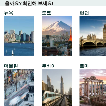
을까요? 확인해 보세요!
뉴욕
도쿄
런던
더블린
두바이
로마