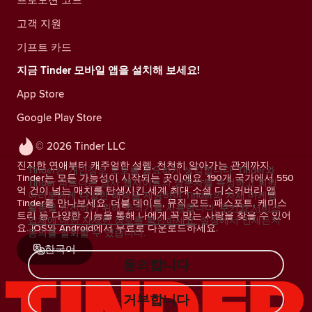
고객 지원
기프트 카드
지금 Tinder 모바일 앱을 설치해 보세요!
App Store
Google Play Store
© 2026 Tinder LLC
진지한 연애부터 캐주얼한 설렘, 천천히 알아가는 관계까지.
Tinder는 개인정보 보호를 중요하게 생각합니다. Tinder와
Tinder는 모든 가능성이 시작되는 곳이에요. 190개 국가에서 550
Tinder 파트너는 당사 웹사이트의 방문자를 측정하고 회원
억 건이 넘는 매치를 탄생시킨 세계 최대 소셜 디스커버리 앱
여러분에게 다양한 혜택을 제공하며 Tinder의 자체 마케팅
Tinder를 만나보세요. 더블 데이트, 뮤직 모드, 패스포트, 케미스
활동을 개선하기 위해 추적기를 사용합니다.
쿠키와 서비스
트리 등 다양한 기능을 통해 나에게 꼭 맞는 사람을 찾을 수 있어
업체에 대한 자세한 정보를 확인하세요.
설정에서 언제든지
요. iOS와 Android에서 무료로 다운로드하세요.
동의를 철회할 수 있습니다.
한국어
동의합니다
거부합니다