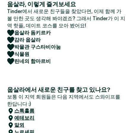
웁살라, 이렇게 즐겨보세요
Tinder에서 새로운 친구들을 찾았다면, 이제 함께 가
볼 만한 곳도 생각해 봐야겠죠? 그래서 Tinder가 이 지
역 핫플, 데이트 코스를 모아 봤어요!
웁살라 돔키르카
감라 웁살라
박물관 구스타비아눔
식물원
린네의 함마르비
웁살라에서 새로운 친구를 찾고 있나요?
보통 이 지역 회원들은 다음 지역에서도 스와이프를
한답니다 :)
스톡홀름
예테보리
말뫼
노르셰핑