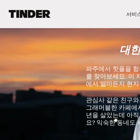
T
서비
i
n
d
e
대한
r
홈
파주에서 핫플을 함께
를 찾아보세요. 이 
에서 얼마든지 현지
관심사 같은 친구와
그래머블한 카페에서 
년을 살았는데 아직 
요? 익숙한 동네도 