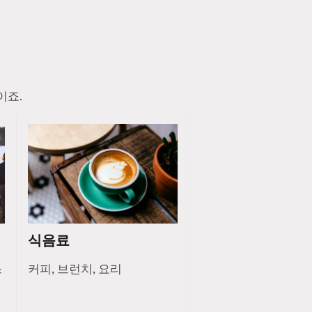
이죠.
식음료
스
커피, 브런치, 요리