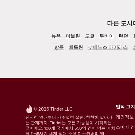
다른 도시
뉴욕
더블린
도쿄
두바이
런던
방콕
베를린
부에노스 아이레스
법적 고지
© 2026 Tinder LLC
개인정보
진지한 연애부터 캐주얼한 설렘, 천천히 알아가
는 관계까지. Tinder는 모든 가능성이 시작되는
소비자 건
곳이에요. 190개 국가에서 550억 건이 넘는 매치
를 탄생시킨 세계 최대 소셜 디스커버리 앱