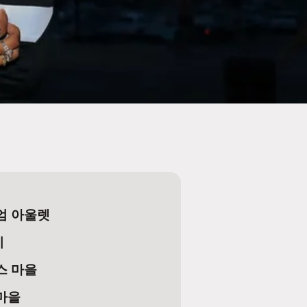
엄 아울렛
시
스 마을
마을