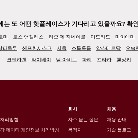
에는 또 어떤 핫플레이스가 기다리고 있을까요? 확인
로마
로스 앤젤레스
리오 데 자네이로
마드리드
마이애미
상파울루
샌프란시스코
서울
스톡홀름
암스테르담
오슬
코펜하겐
타이베이
텔 아비브
파리
프라하
헬싱키
회사
채용
 처리방침
자주 묻는 질문
채용 안내
강 데이터 개인정보 처리방침
목적지
기술 블로그