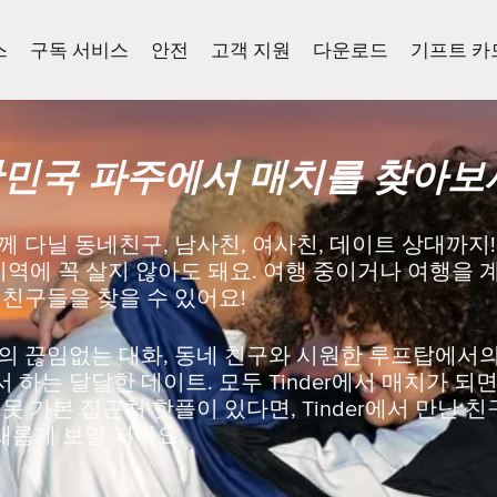
스
구독 서비스
안전
고객 지원
다운로드
기프트 카
민국 파주에서 매치를 찾아보
 다닐 동네친구, 남사친, 여사친, 데이트 상대까지!
지역에 꼭 살지 않아도 돼요. 여행 중이거나 여행을 계획
 친구들을 찾을 수 있어요!
의 끊임없는 대화, 동네 친구와 시원한 루프탑에서의 
하는 달달한 데이트. 모두 Tinder에서 매치가 되면
못 가본 집근처 핫플이 있다면, Tinder에서 만난 
새롭게 보일 거에요.