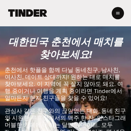
T
i
n
d
e
대한민국 춘천에서 매치를
r
홈
찾아보세요!
춘천에서 핫플을 함께 다닐 동네친구, 남사친,
여사친, 데이트 상대까지! 원하는 대로 매치를
찾아보세요. 이 지역에 꼭 살지 않아도 돼요. 여
행 중이거나 여행을 계획 중이라면 Tinder에서
얼마든지 현지 친구들을 찾을 수 있어요!
관심사 같은 친구와의 끊임없는 대화, 동네 친구
와 시원한 루프탑에서의 맥주 한 잔, 인스타그래
머블한 카페에서 하는 달달한 데이트. 모두