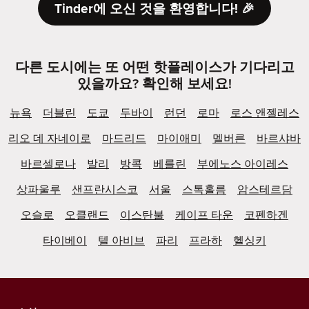
Tinder에 오신 것을 환영합니다! 🎉
다른 도시에는 또 어떤 핫플레이스가 기다리고
있을까요? 확인해 보세요!
뉴욕
더블린
도쿄
두바이
런던
로마
로스 앤젤레스
리오 데 자네이로
마드리드
마이애미
멜버른
바르샤바
바르셀로나
발리
방콕
베를린
부에노스 아이레스
상파울루
샌프란시스코
서울
스톡홀름
암스테르담
오슬로
오클랜드
이스탄불
케이프 타운
코펜하겐
타이베이
텔 아비브
파리
프라하
헬싱키