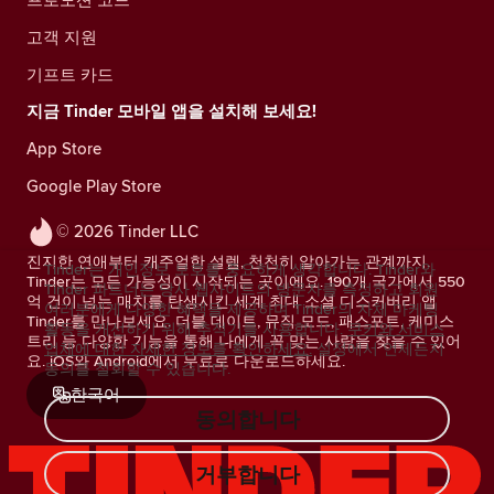
고객 지원
기프트 카드
지금 Tinder 모바일 앱을 설치해 보세요!
App Store
Google Play Store
© 2026 Tinder LLC
진지한 연애부터 캐주얼한 설렘, 천천히 알아가는 관계까지.
Tinder는 개인정보 보호를 중요하게 생각합니다. Tinder와
Tinder는 모든 가능성이 시작되는 곳이에요. 190개 국가에서 550
Tinder 파트너는 당사 웹사이트의 방문자를 측정하고 회원
억 건이 넘는 매치를 탄생시킨 세계 최대 소셜 디스커버리 앱
여러분에게 다양한 혜택을 제공하며 Tinder의 자체 마케팅
Tinder를 만나보세요. 더블 데이트, 뮤직 모드, 패스포트, 케미스
활동을 개선하기 위해 추적기를 사용합니다.
쿠키와 서비스
트리 등 다양한 기능을 통해 나에게 꼭 맞는 사람을 찾을 수 있어
업체에 대한 자세한 정보를 확인하세요.
설정에서 언제든지
요. iOS와 Android에서 무료로 다운로드하세요.
동의를 철회할 수 있습니다.
한국어
동의합니다
거부합니다