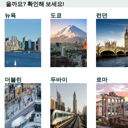
을까요? 확인해 보세요!
뉴욕
도쿄
런던
더블린
두바이
로마