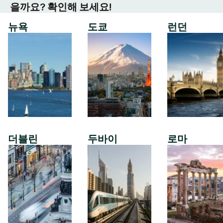
을까요? 확인해 보세요!
뉴욕
도쿄
런던
더블린
두바이
로마