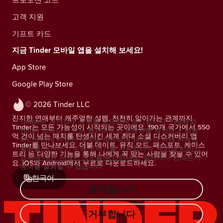
고객 지원
기프트 카드
지금 Tinder 모바일 앱을 설치해 보세요!
App Store
Google Play Store
© 2026 Tinder LLC
진지한 연애부터 캐주얼한 설렘, 천천히 알아가는 관계까지.
Tinder는 개인정보 보호를 중요하게 생각합니다. Tinder와
Tinder는 모든 가능성이 시작되는 곳이에요. 190개 국가에서 550
Tinder 파트너는 당사 웹사이트의 방문자를 측정하고 회원
억 건이 넘는 매치를 탄생시킨 세계 최대 소셜 디스커버리 앱
여러분에게 다양한 혜택을 제공하며 Tinder의 자체 마케팅
Tinder를 만나보세요. 더블 데이트, 뮤직 모드, 패스포트, 케미스
활동을 개선하기 위해 추적기를 사용합니다.
쿠키와 서비스
트리 등 다양한 기능을 통해 나에게 꼭 맞는 사람을 찾을 수 있어
업체에 대한 자세한 정보를 확인하세요.
설정에서 언제든지
요. iOS와 Android에서 무료로 다운로드하세요.
동의를 철회할 수 있습니다.
한국어
동의합니다
거부합니다