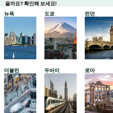
을까요? 확인해 보세요!
뉴욕
도쿄
런던
더블린
두바이
로마