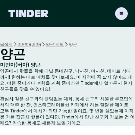
T
i
n
d
e
목적지
미얀마(버마)
양곤 지역
양곤
r
양곤
홈
미얀마(버마) 양곤
양곤에서 핫플을 함께 다닐 동네친구, 남사친, 여사친, 데이트 상대
까지! 원하는 대로 매치를 찾아보세요. 이 지역에 꼭 살지 않아도 돼
요. 여행 중이거나 여행을 계획 중이라면 Tinder에서 얼마든지 현지
친구들을 찾을 수 있어요!
관심사 같은 친구와의 끊임없는 대화, 동네 친구와 시원한 루프탑에
서의 맥주 한 잔, 인스타그래머블한 카페에서 하는 달달한 데이트.
모두 Tinder에서 매치가 되면 가능한 일이죠. 몇 년을 살았는데 아직
못 가본 집근처 핫플이 있다면, Tinder에서 만난 친구와 가보는 건 어
때요? 익숙한 동네도 새롭게 보일 거에요.