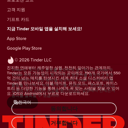
고객 지원
기프트 카드
지금 Tinder 모바일 앱을 설치해 보세요!
App Store
Google Play Store
© 2026 Tinder LLC
진지한 연애부터 캐주얼한 설렘, 천천히 알아가는 관계까지.
Tinder는 개인정보 보호를 중요하게 생각합니다. Tinder와
Tinder는 모든 가능성이 시작되는 곳이에요. 190개 국가에서 550
Tinder 파트너는 당사 웹사이트의 방문자를 측정하고 회원
억 건이 넘는 매치를 탄생시킨 세계 최대 소셜 디스커버리 앱
여러분에게 다양한 혜택을 제공하며 Tinder의 자체 마케팅
Tinder를 만나보세요. 더블 데이트, 뮤직 모드, 패스포트, 케미스
활동을 개선하기 위해 추적기를 사용합니다.
쿠키와 서비스
트리 등 다양한 기능을 통해 나에게 꼭 맞는 사람을 찾을 수 있어
업체에 대한 자세한 정보를 확인하세요.
설정에서 언제든지
요. iOS와 Android에서 무료로 다운로드하세요.
동의를 철회할 수 있습니다.
한국어
동의합니다
거부합니다