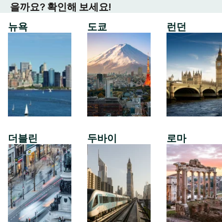
을까요? 확인해 보세요!
뉴욕
도쿄
런던
더블린
두바이
로마