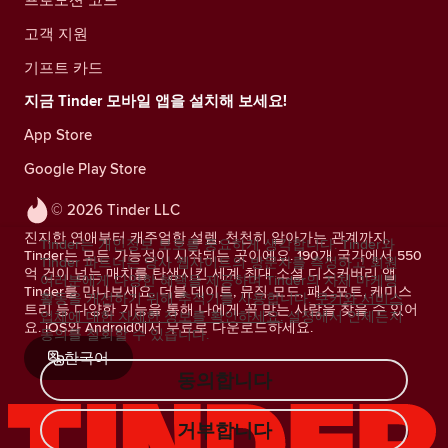
고객 지원
기프트 카드
지금 Tinder 모바일 앱을 설치해 보세요!
App Store
Google Play Store
© 2026 Tinder LLC
진지한 연애부터 캐주얼한 설렘, 천천히 알아가는 관계까지.
Tinder는 개인정보 보호를 중요하게 생각합니다. Tinder와
Tinder는 모든 가능성이 시작되는 곳이에요. 190개 국가에서 550
Tinder 파트너는 당사 웹사이트의 방문자를 측정하고 회원
억 건이 넘는 매치를 탄생시킨 세계 최대 소셜 디스커버리 앱
여러분에게 다양한 혜택을 제공하며 Tinder의 자체 마케팅
Tinder를 만나보세요. 더블 데이트, 뮤직 모드, 패스포트, 케미스
활동을 개선하기 위해 추적기를 사용합니다.
쿠키와 서비스
트리 등 다양한 기능을 통해 나에게 꼭 맞는 사람을 찾을 수 있어
업체에 대한 자세한 정보를 확인하세요.
설정에서 언제든지
요. iOS와 Android에서 무료로 다운로드하세요.
동의를 철회할 수 있습니다.
한국어
동의합니다
거부합니다