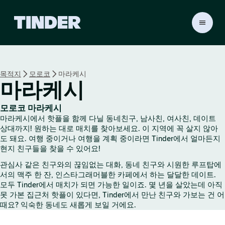
T
i
n
d
e
목적지
모로코
마라케시
r
마라케시
홈
모로코 마라케시
마라케시에서 핫플을 함께 다닐 동네친구, 남사친, 여사친, 데이트
상대까지! 원하는 대로 매치를 찾아보세요. 이 지역에 꼭 살지 않아
도 돼요. 여행 중이거나 여행을 계획 중이라면 Tinder에서 얼마든지
현지 친구들을 찾을 수 있어요!
관심사 같은 친구와의 끊임없는 대화, 동네 친구와 시원한 루프탑에
서의 맥주 한 잔, 인스타그래머블한 카페에서 하는 달달한 데이트.
모두 Tinder에서 매치가 되면 가능한 일이죠. 몇 년을 살았는데 아직
못 가본 집근처 핫플이 있다면, Tinder에서 만난 친구와 가보는 건 어
때요? 익숙한 동네도 새롭게 보일 거에요.