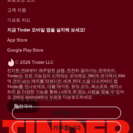
고객 지원
기프트 카드
지금 Tinder 모바일 앱을 설치해 보세요!
App Store
Google Play Store
© 2026 Tinder LLC
진지한 연애부터 캐주얼한 설렘, 천천히 알아가는 관계까지.
Tinder는 개인정보 보호를 중요하게 생각합니다. Tinder와
Tinder는 모든 가능성이 시작되는 곳이에요. 190개 국가에서 550
Tinder 파트너는 당사 웹사이트의 방문자를 측정하고 회원
억 건이 넘는 매치를 탄생시킨 세계 최대 소셜 디스커버리 앱
여러분에게 다양한 혜택을 제공하며 Tinder의 자체 마케팅
Tinder를 만나보세요. 더블 데이트, 뮤직 모드, 패스포트, 케미스
활동을 개선하기 위해 추적기를 사용합니다.
쿠키와 서비스
트리 등 다양한 기능을 통해 나에게 꼭 맞는 사람을 찾을 수 있어
업체에 대한 자세한 정보를 확인하세요.
설정에서 언제든지
요. iOS와 Android에서 무료로 다운로드하세요.
동의를 철회할 수 있습니다.
한국어
동의합니다
거부합니다