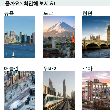
을까요? 확인해 보세요!
뉴욕
도쿄
런던
더블린
두바이
로마