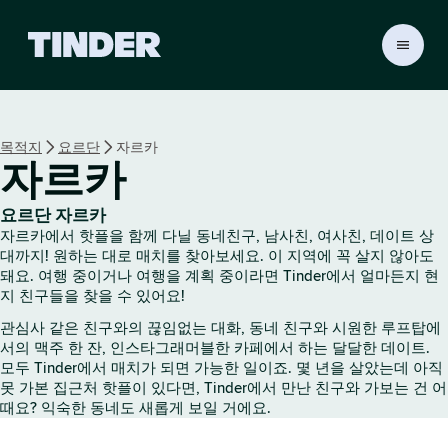
T
i
n
d
e
목적지
요르단
자르카
r
자르카
홈
요르단 자르카
자르카에서 핫플을 함께 다닐 동네친구, 남사친, 여사친, 데이트 상
대까지! 원하는 대로 매치를 찾아보세요. 이 지역에 꼭 살지 않아도
돼요. 여행 중이거나 여행을 계획 중이라면 Tinder에서 얼마든지 현
지 친구들을 찾을 수 있어요!
관심사 같은 친구와의 끊임없는 대화, 동네 친구와 시원한 루프탑에
서의 맥주 한 잔, 인스타그래머블한 카페에서 하는 달달한 데이트.
모두 Tinder에서 매치가 되면 가능한 일이죠. 몇 년을 살았는데 아직
못 가본 집근처 핫플이 있다면, Tinder에서 만난 친구와 가보는 건 어
때요? 익숙한 동네도 새롭게 보일 거에요.