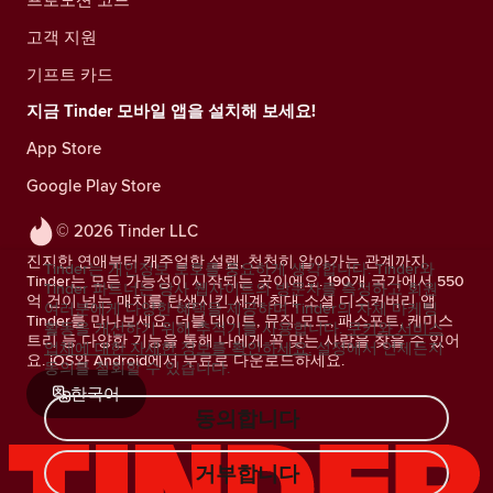
고객 지원
기프트 카드
지금 Tinder 모바일 앱을 설치해 보세요!
App Store
Google Play Store
© 2026 Tinder LLC
진지한 연애부터 캐주얼한 설렘, 천천히 알아가는 관계까지.
Tinder는 개인정보 보호를 중요하게 생각합니다. Tinder와
Tinder는 모든 가능성이 시작되는 곳이에요. 190개 국가에서 550
Tinder 파트너는 당사 웹사이트의 방문자를 측정하고 회원
억 건이 넘는 매치를 탄생시킨 세계 최대 소셜 디스커버리 앱
여러분에게 다양한 혜택을 제공하며 Tinder의 자체 마케팅
Tinder를 만나보세요. 더블 데이트, 뮤직 모드, 패스포트, 케미스
활동을 개선하기 위해 추적기를 사용합니다.
쿠키와 서비스
트리 등 다양한 기능을 통해 나에게 꼭 맞는 사람을 찾을 수 있어
업체에 대한 자세한 정보를 확인하세요.
설정에서 언제든지
요. iOS와 Android에서 무료로 다운로드하세요.
동의를 철회할 수 있습니다.
한국어
동의합니다
거부합니다