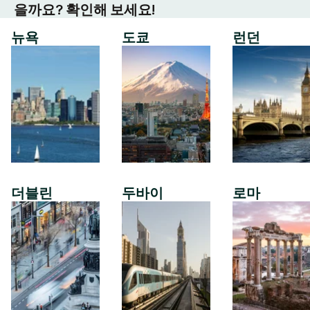
을까요? 확인해 보세요!
뉴욕
도쿄
런던
더블린
두바이
로마