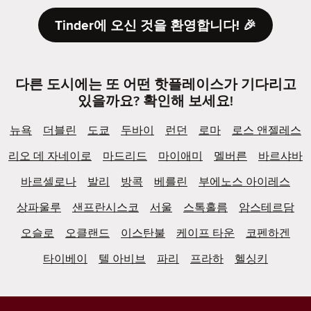
Tinder에 오신 것을 환영합니다! 🎉
다른 도시에는 또 어떤 핫플레이스가 기다리고
있을까요? 확인해 보세요!
뉴욕
더블린
도쿄
두바이
런던
로마
로스 앤젤레스
리오 데 자네이로
마드리드
마이애미
멜버른
바르샤바
바르셀로나
발리
방콕
베를린
부에노스 아이레스
상파울루
샌프란시스코
서울
스톡홀름
암스테르담
오슬로
오클랜드
이스탄불
케이프 타운
코펜하겐
타이베이
텔 아비브
파리
프라하
헬싱키