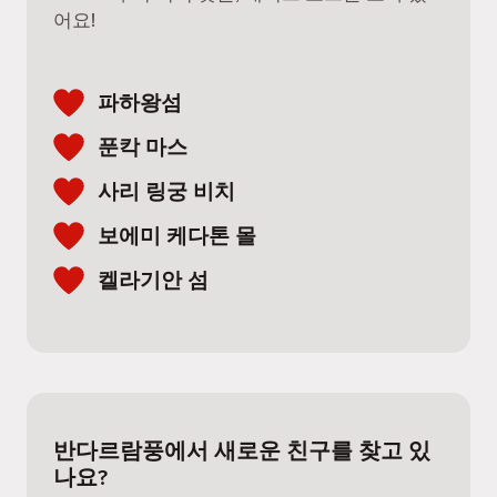
어요!
파하왕섬
푼칵 마스
사리 링궁 비치
보에미 케다톤 몰
켈라기안 섬
반다르람풍에서 새로운 친구를 찾고 있
나요?