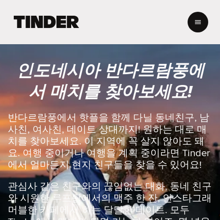
T
i
n
d
e
인도네시아 반다르람풍에
r
홈
서 매치를 찾아보세요!
반다르람풍에서 핫플을 함께 다닐 동네친구, 남
사친, 여사친, 데이트 상대까지! 원하는 대로 매
치를 찾아보세요. 이 지역에 꼭 살지 않아도 돼
요. 여행 중이거나 여행을 계획 중이라면 Tinder
에서 얼마든지 현지 친구들을 찾을 수 있어요!
관심사 같은 친구와의 끊임없는 대화, 동네 친구
와 시원한 루프탑에서의 맥주 한 잔, 인스타그래
머블한 카페에서 하는 달달한 데이트. 모두