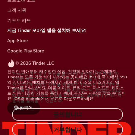
고객 지원
기프트 카드
지금 Tinder 모바일 앱을 설치해 보세요!
App Store
Google Play Store
© 2026 Tinder LLC
진지한 연애부터 캐주얼한 설렘, 천천히 알아가는 관계까지.
Tinder는 개인정보 보호를 중요하게 생각합니다. Tinder와
Tinder는 모든 가능성이 시작되는 곳이에요. 190개 국가에서 550
Tinder 파트너는 당사 웹사이트의 방문자를 측정하고 회원
억 건이 넘는 매치를 탄생시킨 세계 최대 소셜 디스커버리 앱
여러분에게 다양한 혜택을 제공하며 Tinder의 자체 마케팅
Tinder를 만나보세요. 더블 데이트, 뮤직 모드, 패스포트, 케미스
활동을 개선하기 위해 추적기를 사용합니다.
쿠키와 서비스
트리 등 다양한 기능을 통해 나에게 꼭 맞는 사람을 찾을 수 있어
업체에 대한 자세한 정보를 확인하세요.
설정에서 언제든지
요. iOS와 Android에서 무료로 다운로드하세요.
동의를 철회할 수 있습니다.
한국어
동의합니다
거부합니다