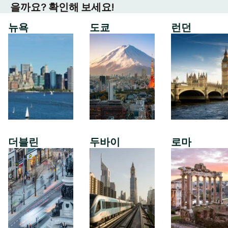
을까요? 확인해 보세요!
뉴욕
도쿄
런던
더블린
두바이
로마