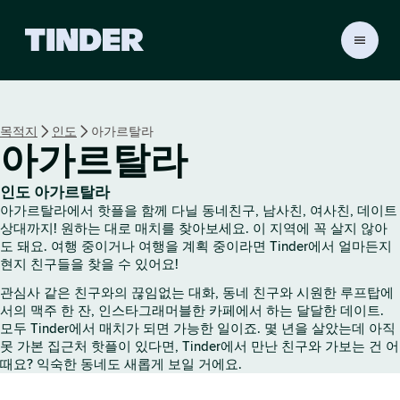
T
i
n
d
e
목적지
인도
아가르탈라
r
아가르탈라
홈
인도 아가르탈라
아가르탈라에서 핫플을 함께 다닐 동네친구, 남사친, 여사친, 데이트
상대까지! 원하는 대로 매치를 찾아보세요. 이 지역에 꼭 살지 않아
도 돼요. 여행 중이거나 여행을 계획 중이라면 Tinder에서 얼마든지
현지 친구들을 찾을 수 있어요!
관심사 같은 친구와의 끊임없는 대화, 동네 친구와 시원한 루프탑에
서의 맥주 한 잔, 인스타그래머블한 카페에서 하는 달달한 데이트.
모두 Tinder에서 매치가 되면 가능한 일이죠. 몇 년을 살았는데 아직
못 가본 집근처 핫플이 있다면, Tinder에서 만난 친구와 가보는 건 어
때요? 익숙한 동네도 새롭게 보일 거에요.