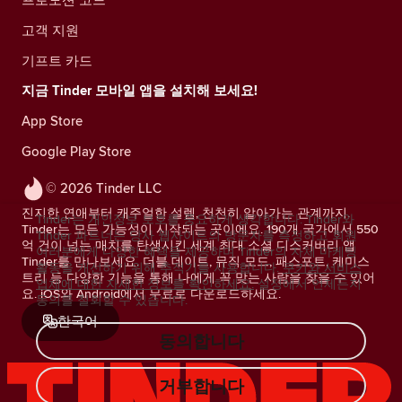
고객 지원
기프트 카드
지금 Tinder 모바일 앱을 설치해 보세요!
App Store
Google Play Store
© 2026 Tinder LLC
진지한 연애부터 캐주얼한 설렘, 천천히 알아가는 관계까지.
Tinder는 개인정보 보호를 중요하게 생각합니다. Tinder와
Tinder는 모든 가능성이 시작되는 곳이에요. 190개 국가에서 550
Tinder 파트너는 당사 웹사이트의 방문자를 측정하고 회원
억 건이 넘는 매치를 탄생시킨 세계 최대 소셜 디스커버리 앱
여러분에게 다양한 혜택을 제공하며 Tinder의 자체 마케팅
Tinder를 만나보세요. 더블 데이트, 뮤직 모드, 패스포트, 케미스
활동을 개선하기 위해 추적기를 사용합니다.
쿠키와 서비스
트리 등 다양한 기능을 통해 나에게 꼭 맞는 사람을 찾을 수 있어
업체에 대한 자세한 정보를 확인하세요.
설정에서 언제든지
요. iOS와 Android에서 무료로 다운로드하세요.
동의를 철회할 수 있습니다.
한국어
동의합니다
거부합니다