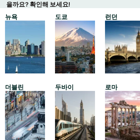
을까요? 확인해 보세요!
뉴욕
도쿄
런던
더블린
두바이
로마