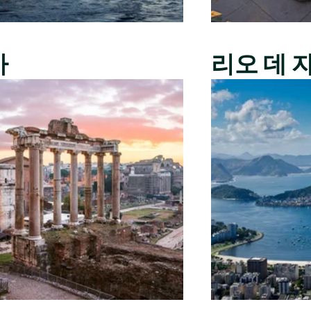
마
리오 데 