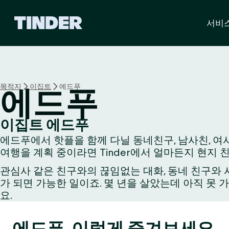
T
서비
i
n
d
e
r
홈
목적지
이집트
에드푸
에드푸
이집트 에드푸
에드푸에서 핫플을 함께 다닐 동네친구, 남사친, 여사
여행을 계획 중이라면 Tinder에서 얼마든지 현지 
관심사 같은 친구와의 끊임없는 대화, 동네 친구와 시
가 되면 가능한 일이죠. 몇 년을 살았는데 아직 못 
요.
에드푸, 이렇게 즐겨보세요