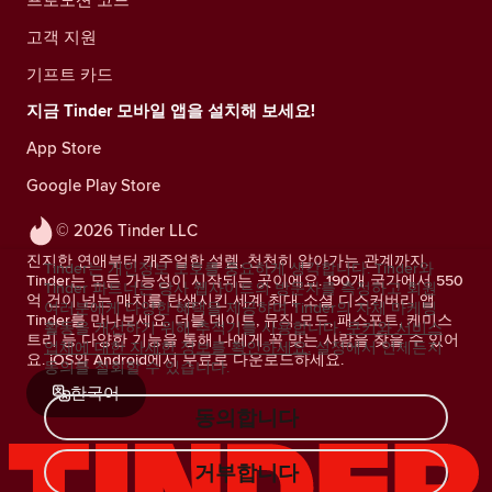
고객 지원
기프트 카드
지금 Tinder 모바일 앱을 설치해 보세요!
App Store
Google Play Store
© 2026 Tinder LLC
진지한 연애부터 캐주얼한 설렘, 천천히 알아가는 관계까지.
Tinder는 개인정보 보호를 중요하게 생각합니다. Tinder와
Tinder는 모든 가능성이 시작되는 곳이에요. 190개 국가에서 550
Tinder 파트너는 당사 웹사이트의 방문자를 측정하고 회원
억 건이 넘는 매치를 탄생시킨 세계 최대 소셜 디스커버리 앱
여러분에게 다양한 혜택을 제공하며 Tinder의 자체 마케팅
Tinder를 만나보세요. 더블 데이트, 뮤직 모드, 패스포트, 케미스
활동을 개선하기 위해 추적기를 사용합니다.
쿠키와 서비스
트리 등 다양한 기능을 통해 나에게 꼭 맞는 사람을 찾을 수 있어
업체에 대한 자세한 정보를 확인하세요.
설정에서 언제든지
요. iOS와 Android에서 무료로 다운로드하세요.
동의를 철회할 수 있습니다.
한국어
동의합니다
거부합니다