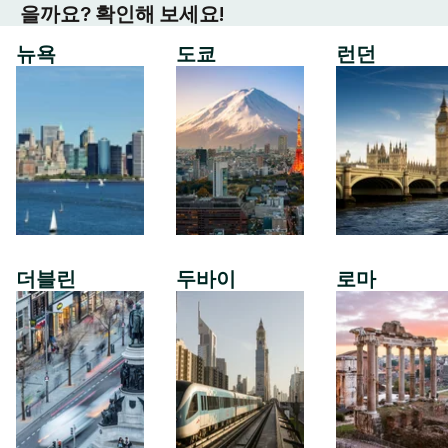
을까요? 확인해 보세요!
뉴욕
도쿄
런던
더블린
두바이
로마