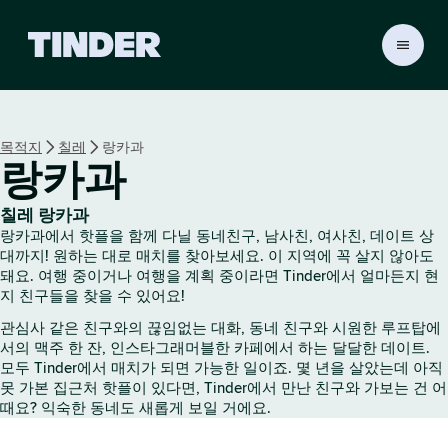
T
i
n
d
e
목적지
칠레
랑카과
r
랑카과
홈
칠레 랑카과
랑카과에서 핫플을 함께 다닐 동네친구, 남사친, 여사친, 데이트 상
대까지! 원하는 대로 매치를 찾아보세요. 이 지역에 꼭 살지 않아도
돼요. 여행 중이거나 여행을 계획 중이라면 Tinder에서 얼마든지 현
지 친구들을 찾을 수 있어요!
관심사 같은 친구와의 끊임없는 대화, 동네 친구와 시원한 루프탑에
서의 맥주 한 잔, 인스타그래머블한 카페에서 하는 달달한 데이트.
모두 Tinder에서 매치가 되면 가능한 일이죠. 몇 년을 살았는데 아직
못 가본 집근처 핫플이 있다면, Tinder에서 만난 친구와 가보는 건 어
때요? 익숙한 동네도 새롭게 보일 거에요.